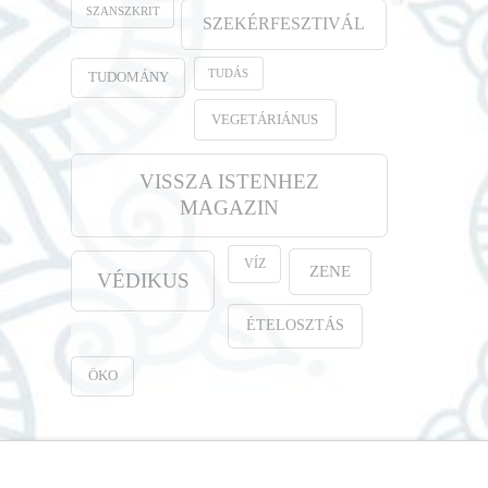
SZANSZKRIT
SZEKÉRFESZTIVÁL
TUDÁS
TUDOMÁNY
VEGETÁRIÁNUS
VISSZA ISTENHEZ
MAGAZIN
VÍZ
ZENE
VÉDIKUS
ÉTELOSZTÁS
ÖKO