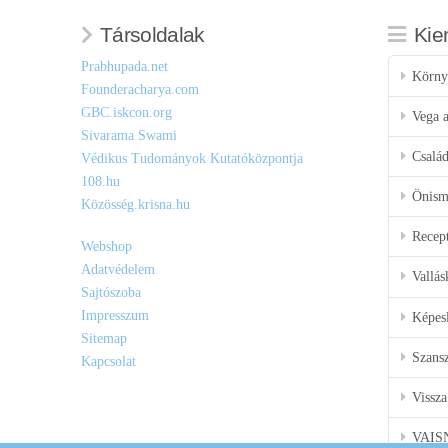
Társoldalak
Kie
Prabhupada.net
Körny
Founderacharya.com
GBC.iskcon.org
Vega a
Sivarama Swami
Csalá
Védikus Tudományok Kutatóközpontja
108.hu
Önisme
Közösség.krisna.hu
Recep
Webshop
Adatvédelem
Vallás
Sajtószoba
Impresszum
Képes
Sitemap
Szansz
Kapcsolat
Vissza
VAIS