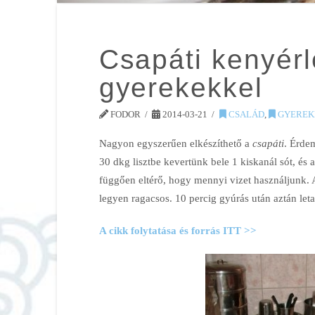
Csapáti kenyér
gyerekekkel
FODOR
2014-03-21
CSALÁD
,
GYEREK
Nagyon egyszerűen elkészíthető a
csapáti
. Érdem
30 dkg lisztbe kevertünk bele 1 kiskanál sót, és a
függően eltérő, hogy mennyi vizet használjunk. 
legyen ragacsos. 10 percig gyúrás után aztán leta
A cikk folytatása és forrás ITT >>