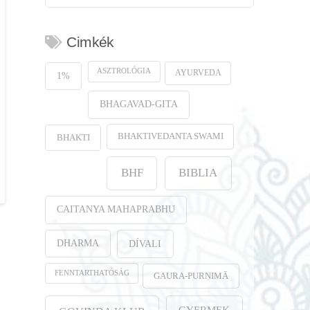
Cimkék
ASZTROLÓGIA
AYURVEDA
1%
BHAGAVAD-GITA
BHAKTIVEDANTA SWAMI
BHAKTI
BHF
BIBLIA
CAITANYA MAHAPRABHU
DHARMA
DÍVALI
FENNTARTHATÓSÁG
GAURA-PURṆIMĀ
GYERMEK