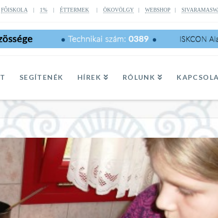
|
FÔISKOLA
|
1%
|
ÉTTERMEK
|
ÖKOVÖLGY
|
WEBSHOP
|
SIVARAMASW
TT
SEGÍTENÉK
HÍREK
RÓLUNK
KAPCSOL