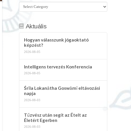
Összes
kategória
Aktuális
Hogyan válasszunk jógaoktató
képzést?
2026-08-05
Intelligens tervezés Konferencia
2026-08-05
Śrīla Lokanātha Goswāmī eltávozási
napja
2026-08-03
Tűzvész után segít az Ételt az
Életért Egerben
2026-08-03