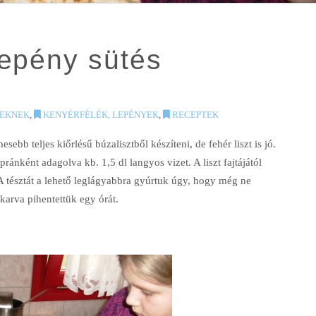
lepény sütés
EKNEK
,
KENYÉRFÉLÉK, LEPÉNYEK
,
RECEPTEK
esebb teljes kiőrlésű búzalisztből készíteni, de fehér liszt is jó.
pránként adagolva kb. 1,5 dl langyos vizet. A liszt fajtájától
A tésztát a lehető leglágyabbra gyúrtuk úgy, hogy még ne
karva pihentettük egy órát.