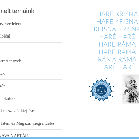
melt témáink
ezetvédelem
loldal
d
reti tesztek
tek
közi
lapküldő
krit szavak kiejtése
 Istenhez Magazin megrendelés
NAVA NAPTÁR