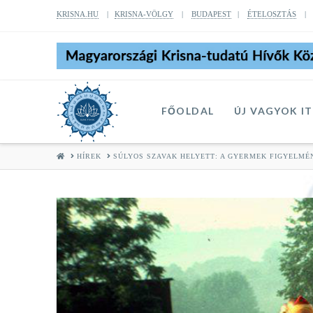
KRISNA.HU
|
KRISNA-VÖLGY
|
BUDAPEST
|
ÉTELOSZTÁS
FŐOLDAL
ÚJ VAGYOK I
HOME
HÍREK
SÚLYOS SZAVAK HELYETT: A GYERMEK FIGYELMÉ