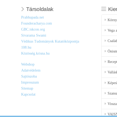
Társoldalak
Kie
Prabhupada.net
Körny
Founderacharya.com
GBC.iskcon.org
Vega a
Sivarama Swami
Csalá
Védikus Tudományok Kutatóközpontja
108.hu
Önisme
Közösség.krisna.hu
Recep
Webshop
Adatvédelem
Vallás
Sajtószoba
Impresszum
Képes
Sitemap
Szansz
Kapcsolat
Vissza
VAIS