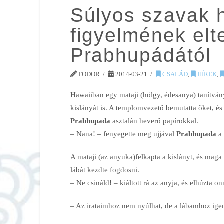
Súlyos szavak h
figyelmének elt
Prabhupádától
FODOR
2014-03-21
CSALÁD
,
HÍREK
,
Hawaiiban egy mataji (hölgy, édesanya) tanítván
kislányát is. A templomvezető bemutatta őket, és
Prabhupada
asztalán heverő papírokkal.
– Nana! – fenyegette meg ujjával
Prabhupada
a 
A mataji (az anyuka)felkapta a kislányt, és maga 
lábát kezdte fogdosni.
– Ne csináld! – kiáltott rá az anyja, és elhúzta o
– Az irataimhoz nem nyúlhat, de a lábamhoz ige