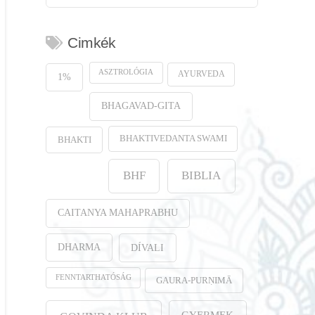
Cimkék
ASZTROLÓGIA
AYURVEDA
1%
BHAGAVAD-GITA
BHAKTIVEDANTA SWAMI
BHAKTI
BHF
BIBLIA
CAITANYA MAHAPRABHU
DHARMA
DÍVALI
FENNTARTHATÓSÁG
GAURA-PURṆIMĀ
GYERMEK