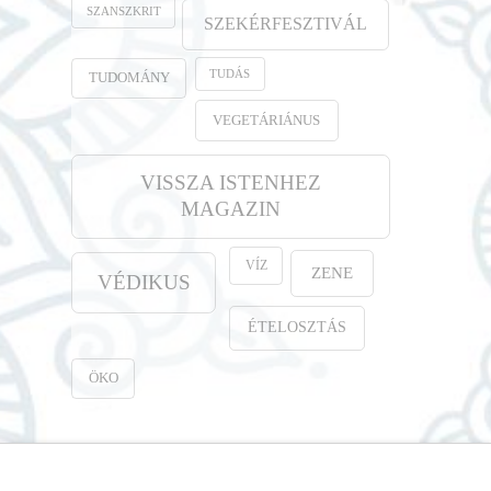
SZANSZKRIT
SZEKÉRFESZTIVÁL
TUDÁS
TUDOMÁNY
VEGETÁRIÁNUS
VISSZA ISTENHEZ
MAGAZIN
VÍZ
ZENE
VÉDIKUS
ÉTELOSZTÁS
ÖKO