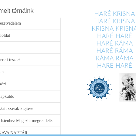
melt témáink
ezetvédelem
loldal
d
reti tesztek
tek
közi
lapküldő
krit szavak kiejtése
 Istenhez Magazin megrendelés
NAVA NAPTÁR