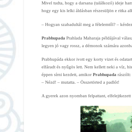
Mivel tudta, hogy a darsana (találkozó) ideje hama
hogy egy kis lelki áldásban részesüljön e ritka 
– Hogyan szabadultál meg a félelemtől? – kérdez
Prabhupada
Prahlada Maharaja példájával válaszo
legyen jó vagy rossz, a démonok számára azonban
Prabhupáda ekkor ivott egy korty vizet és odata
elfáradt és nyűgös lett. Nem kellett neki a víz, h
éppen sírni kezdett, amikor
Prabhupada
rászólt:
– Nézd! – mutatta. – Összetörted a padlót!
A gyerek azon nyomban felpattant, elfelejtkezett a