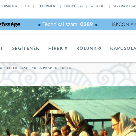
|
FÔISKOLA
|
1%
|
ÉTTERMEK
|
ÖKOVÖLGY
|
WEBSHOP
|
SIVARAMASW
TT
SEGÍTENÉK
HÍREK
RÓLUNK
KAPCSOL
NEK ELTERELÉSE - SRÍLA PRABHUPÁDÁTÓL