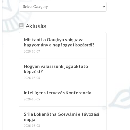
Összes
kategória
Aktuális
Mit tanít a Gauḍīya vaiṣṇava
hagyomány a napfogyatkozásról?
2026-08-07
Hogyan válasszunk jógaoktató
képzést?
2026-08-05
Intelligens tervezés Konferencia
2026-08-05
Śrīla Lokanātha Goswāmī eltávozási
napja
2026-08-03