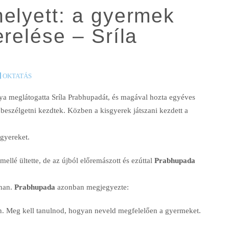
elyett: a gyermek
erelése – Sríla
OKTATÁS
ya meglátogatta Sríla Prabhupadát, és magával hozta egyéves
 beszélgetni kezdtek. Közben a kisgyerek játszani kezdett a
gyereket.
mellé ültette, de az újból előremászott és ezúttal
Prabhupada
nnan.
Prabhupada
azonban megjegyezte:
n. Meg kell tanulnod, hogyan neveld megfelelően a gyermeket.