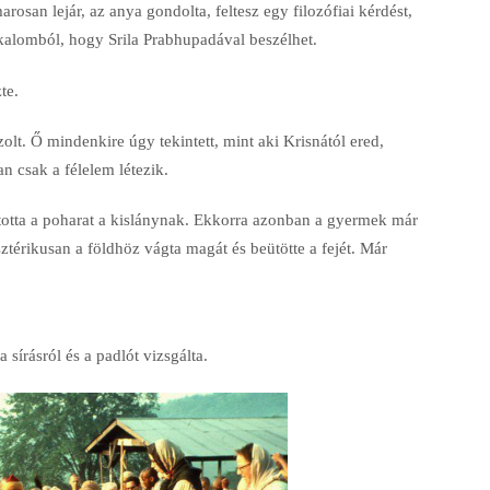
rosan lejár, az anya gondolta, feltesz egy filozófiai kérdést,
alkalomból, hogy Srila Prabhupadával beszélhet.
te.
lt. Ő mindenkire úgy tekintett, mint aki Krisnától ered,
 csak a félelem létezik.
rtotta a poharat a kislánynak. Ekkorra azonban a gyermek már
isztérikusan a földhöz vágta magát és beütötte a fejét. Már
 sírásról és a padlót vizsgálta.