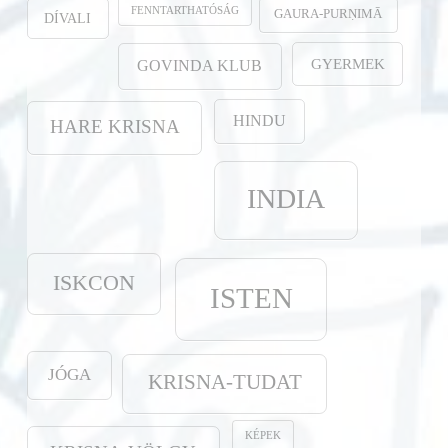
FENNTARTHATÓSÁG
GAURA-PURṆIMĀ
DÍVALI
GYERMEK
GOVINDA KLUB
HINDU
HARE KRISNA
INDIA
ISKCON
ISTEN
JÓGA
KRISNA-TUDAT
KÉPEK