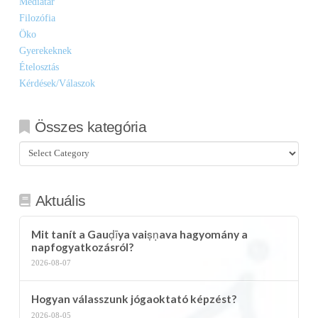
Médiatár
Filozófia
Öko
Gyerekeknek
Ételosztás
Kérdések/Válaszok
Összes kategória
Összes
kategória
Aktuális
Mit tanít a Gauḍīya vaiṣṇava hagyomány a
napfogyatkozásról?
2026-08-07
Hogyan válasszunk jógaoktató képzést?
2026-08-05