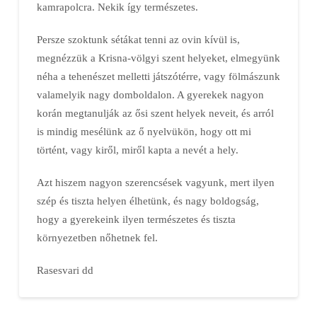
kamrapolcra. Nekik így természetes.
Persze szoktunk sétákat tenni az ovin kívül is,
megnézzük a Krisna-völgyi szent helyeket, elmegyünk
néha a tehenészet melletti játszótérre, vagy fölmászunk
valamelyik nagy domboldalon. A gyerekek nagyon
korán megtanulják az ősi szent helyek neveit, és arról
is mindig mesélünk az ő nyelvükön, hogy ott mi
történt, vagy kiről, miről kapta a nevét a hely.
Azt hiszem nagyon szerencsések vagyunk, mert ilyen
szép és tiszta helyen élhetünk, és nagy boldogság,
hogy a gyerekeink ilyen természetes és tiszta
környezetben nőhetnek fel.
Rasesvari dd