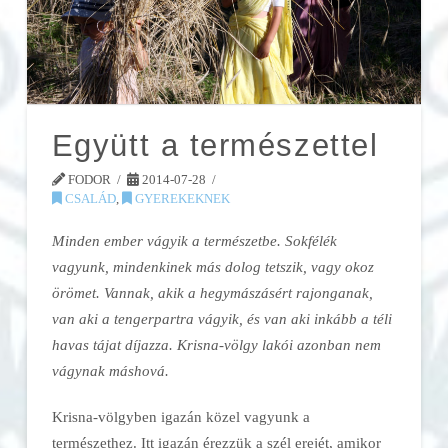
Együtt a természettel
FODOR
2014-07-28
CSALÁD
,
GYEREKEKNEK
Minden ember vágyik a természetbe. Sokfélék
vagyunk, mindenkinek más dolog tetszik, vagy okoz
örömet. Vannak, akik a hegymászásért rajonganak,
van aki a tengerpartra vágyik, és van aki inkább a téli
havas tájat díjazza. Krisna-völgy lakói azonban nem
vágynak máshová.
Krisna-völgyben igazán közel vagyunk a
természethez. Itt igazán érezzük a szél erejét, amikor