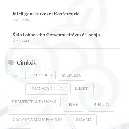
Intelligens tervezés Konferencia
2026-08-05
Śrīla Lokanātha Goswāmī eltávozási napja
2026-08-03
Cimkék
ASZTROLÓGIA
AYURVEDA
1%
BHAKTI
BHAGAVAD-GITA
BHAKTIVEDANTA SWAMI
BHF
BIBLIA
CAITANYA MAHAPRABHU
DHARMA