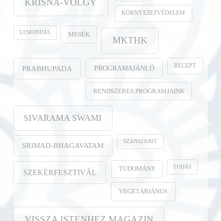
KRISNA-VÖLGY
KÖRNYEZETVÉDELEM
LEMONDÁS
MESÉK
MKTHK
RECEPT
PROGRAMAJÁNLÓ
PRABHUPADA
RENDSZERES PROGRAMJAINK
SIVARAMA SWAMI
SZANSZKRIT
SRIMAD-BHAGAVATAM
TUDÁS
TUDOMÁNY
SZEKÉRFESZTIVÁL
VEGETÁRIÁNUS
VISSZA ISTENHEZ MAGAZIN