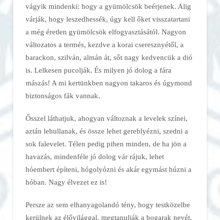
vágyik mindenki: hogy a gyümölcsök beérjenek. Alig
várják, hogy leszedhessék, úgy kell őket visszatartani
a még éretlen gyümölcsök elfogyasztásától. Nagyon
változatos a termés, kezdve a korai cseresznyétől, a
barackon, szilván, almán át, sőt nagy kedvencük a dió
is. Lelkesen pucolják. És milyen jó dolog a fára
mászás! A mi kertünkben nagyon takaros és úgymond
biztonságos fák vannak.
Ősszel láthatjuk, ahogyan változnak a levelek színei,
aztán lehullanak, és össze lehet gereblyézni, szedni a
sok falevelet. Télen pedig pihen minden, de ha jön a
havazás, mindenféle jó dolog vár rájuk, lehet
hóembert építeni, hógolyózni és akár egymást húzni a
hóban. Nagy élvezet ez is!
Persze az sem elhanyagolandó tény, hogy testközelbe
kerülnek az élővilággal, megtanulják a bogarak nevét,