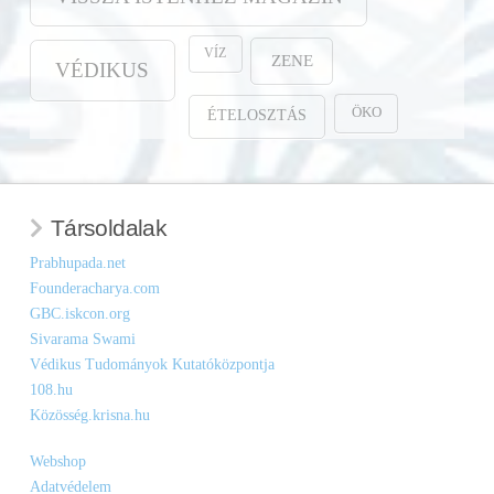
VÍZ
ZENE
VÉDIKUS
ÖKO
ÉTELOSZTÁS
Társoldalak
Prabhupada.net
Founderacharya.com
GBC.iskcon.org
Sivarama Swami
Védikus Tudományok Kutatóközpontja
108.hu
Közösség.krisna.hu
Webshop
Adatvédelem