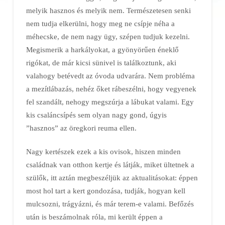
melyik hasznos és melyik nem. Természetesen senki
nem tudja elkerülni, hogy meg ne csípje néha a
méhecske, de nem nagy ügy, szépen tudjuk kezelni.
Megismerik a harkályokat, a gyönyörűen éneklő
rigókat, de már kicsi sünivel is találkoztunk, aki
valahogy betévedt az óvoda udvarára. Nem probléma
a mezítlábazás, nehéz őket rábeszélni, hogy vegyenek
fel szandált, nehogy megszúrja a lábukat valami. Egy
kis csaláncsípés sem olyan nagy gond, úgyis
”hasznos” az öregkori reuma ellen.
Nagy kertészek ezek a kis ovisok, hiszen minden
családnak van otthon kertje és látják, miket ültetnek a
szülők, itt aztán megbeszéljük az aktualitásokat: éppen
most hol tart a kert gondozása, tudják, hogyan kell
mulcsozni, trágyázni, és már terem-e valami. Befőzés
után is beszámolnak róla, mi került éppen a