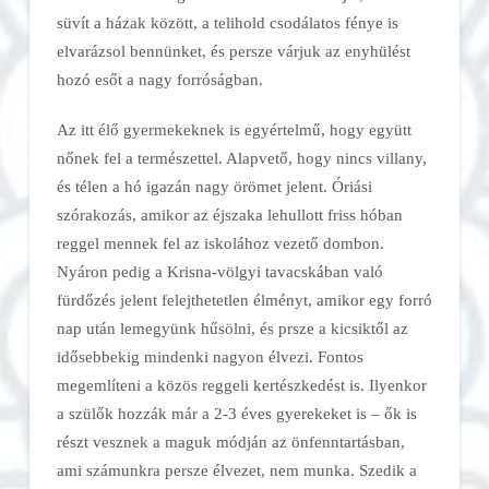
süvít a házak között, a telihold csodálatos fénye is
elvarázsol bennünket, és persze várjuk az enyhülést
hozó esőt a nagy forróságban.
Az itt élő gyermekeknek is egyértelmű, hogy együtt
nőnek fel a természettel. Alapvető, hogy nincs villany,
és télen a hó igazán nagy örömet jelent. Óriási
szórakozás, amikor az éjszaka lehullott friss hóban
reggel mennek fel az iskolához vezető dombon.
Nyáron pedig a Krisna-völgyi tavacskában való
fürdőzés jelent felejthetetlen élményt, amikor egy forró
nap után lemegyünk hűsölni, és prsze a kicsiktől az
idősebbekig mindenki nagyon élvezi. Fontos
megemlíteni a közös reggeli kertészkedést is. Ilyenkor
a szülők hozzák már a 2-3 éves gyerekeket is – ők is
részt vesznek a maguk módján az önfenntartásban,
ami számunkra persze élvezet, nem munka. Szedik a