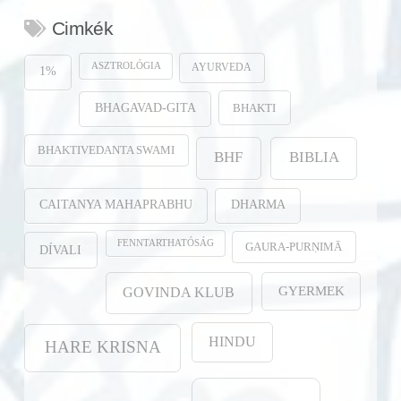
Cimkék
ASZTROLÓGIA
AYURVEDA
1%
BHAKTI
BHAGAVAD-GITA
BHAKTIVEDANTA SWAMI
BHF
BIBLIA
CAITANYA MAHAPRABHU
DHARMA
FENNTARTHATÓSÁG
GAURA-PURṆIMĀ
DÍVALI
GYERMEK
GOVINDA KLUB
HINDU
HARE KRISNA