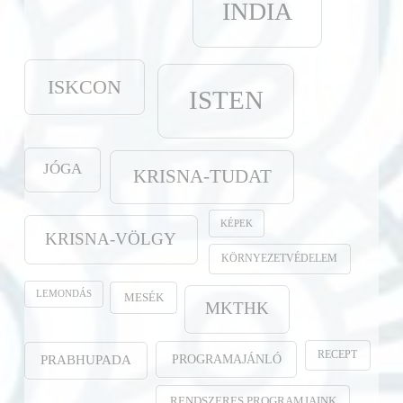
INDIA
ISKCON
ISTEN
JÓGA
KRISNA-TUDAT
KÉPEK
KRISNA-VÖLGY
KÖRNYEZETVÉDELEM
LEMONDÁS
MESÉK
MKTHK
RECEPT
PROGRAMAJÁNLÓ
PRABHUPADA
RENDSZERES PROGRAMJAINK