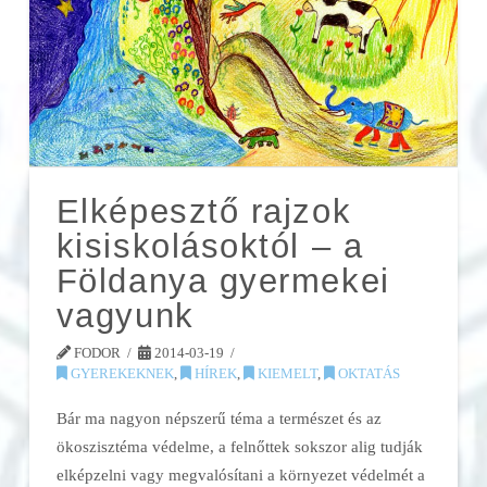
Elképesztő rajzok
kisiskolásoktól – a
Földanya gyermekei
vagyunk
FODOR
2014-03-19
GYEREKEKNEK
,
HÍREK
,
KIEMELT
,
OKTATÁS
Bár ma nagyon népszerű téma a természet és az
ökoszisztéma védelme, a felnőttek sokszor alig tudják
elképzelni vagy megvalósítani a környezet védelmét a