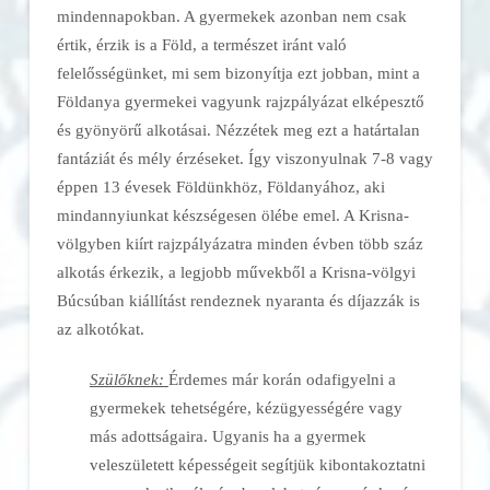
mindennapokban. A gyermekek azonban nem csak
értik, érzik is a Föld, a természet iránt való
felelősségünket, mi sem bizonyítja ezt jobban, mint a
Földanya gyermekei vagyunk rajzpályázat elképesztő
és gyönyörű alkotásai. Nézzétek meg ezt a határtalan
fantáziát és mély érzéseket. Így viszonyulnak 7-8 vagy
éppen 13 évesek Földünkhöz, Földanyához, aki
mindannyiunkat készségesen ölébe emel. A Krisna-
völgyben kiírt rajzpályázatra minden évben több száz
alkotás érkezik, a legjobb művekből a Krisna-völgyi
Búcsúban kiállítást rendeznek nyaranta és díjazzák is
az alkotókat.
Szülőknek:
Érdemes már korán odafigyelni a
gyermekek tehetségére, kézügyességére vagy
más adottságaira. Ugyanis ha a gyermek
veleszületett képességeit segítjük kibontakoztatni