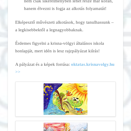
nem csak sikerélményben lehet része már korán,
hanem élvezni is fogja az alkotás folyamatát!
Elképesztő művészeti alkotások, hogy tanulhassunk –
a legkisebbektől a legnagyobbaknak.
Érdemes figyelni a krisna-völgyi általános iskola
honlapját, mert idén is lesz rajzpályázat kiírás!
A pályázat és a képek forrása:
oktatas.krisnavolgy.hu
>>