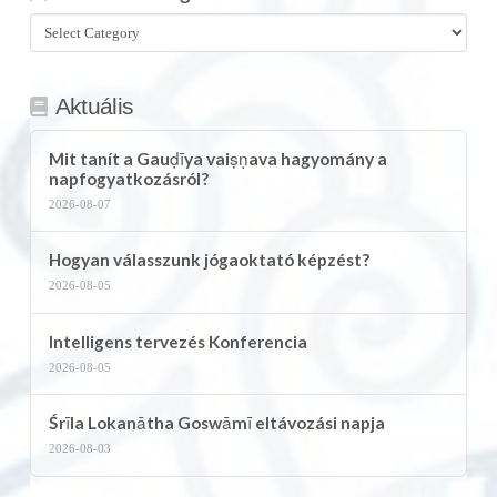
Összes
kategória
Aktuális
Mit tanít a Gauḍīya vaiṣṇava hagyomány a
napfogyatkozásról?
2026-08-07
Hogyan válasszunk jógaoktató képzést?
2026-08-05
Intelligens tervezés Konferencia
2026-08-05
Śrīla Lokanātha Goswāmī eltávozási napja
2026-08-03