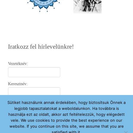
Iratkozz fel hírlevelünkre!
Vezetéknév:
Keresztnév:
Sütiket használunk annak érdekében, hogy biztosítsuk Önnek a
Email:
legjobb tapasztalatokat a weboldalunkon. Ha továbbra is
használja ezt az oldalt, akkor azt feltételezzük, hogy elégedett
vele. We use cookies to provide the best experience on our
Elfogadom az
Adatvédelmi Nyilatkozatot
.
website. If you continue on this site, we assume that you are
satisfied with it.