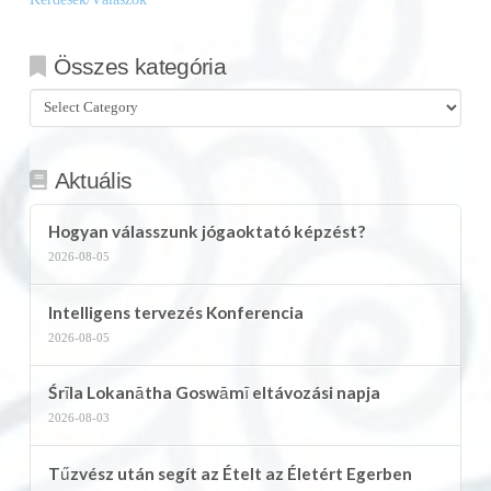
Összes kategória
Összes
kategória
Aktuális
Hogyan válasszunk jógaoktató képzést?
2026-08-05
Intelligens tervezés Konferencia
2026-08-05
Śrīla Lokanātha Goswāmī eltávozási napja
2026-08-03
Tűzvész után segít az Ételt az Életért Egerben