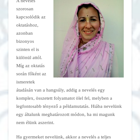
A nevelés
szorosan
kapcsolódik az
oktatáshoz,
azonban
bizonyos
szinten el is
különül attól.
Míg az oktatás
során főként az
ismeretek
átadásán van a hangsúly, addig a nevelés egy
komplex, összetett folyamatot ölel fel, melyben a
legfontosabb tényező a példamutatás. Hiába nevelünk
egy általunk meghatározott módon, ha mi magunk
nem élünk aszerint.
Ha gyermeket nevelünk, akkor a nevelés a teljes