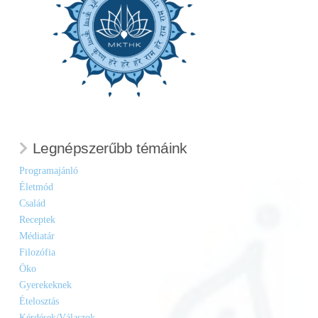
Legnépszerűbb témáink
Programajánló
Életmód
Család
Receptek
Médiatár
Filozófia
Öko
Gyerekeknek
Ételosztás
Kérdések/Válaszok