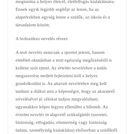
megtanítsa a helyes életcél, életfelfogás kialakítására.
Ennek egyik legjobb segítője az lenne, ha az
alapelvekben egység lenne a szülők, az iskola és a
társadalom között.
A holisztikus nevelés részei:
A
testi nevelés
nemcsak a sportot jelenti, hanem
elméleti oktatásban a testi egészség megőrzéséről is
kellene szót ejteni. Az
értelmi nevelésben
a tudás
megszerzése mellett fejleszteni kell a helyes
gondolkodást is. Az
akarati nevelésben
meg kell
tanítani a diákot arra a képességre, hogy az akaraterő
növelésével jó célokat tudjon megvalósítani,
ugyanakkor képes legyen ellenállni a bűnnek. Az
érzelmi nevelés
öt alapvető szükségletét (szeretet,
biztonság, elfogadás, elismertség vagy fontosság
tudata, személyiség kialakítása) elsősorban a szülőktől