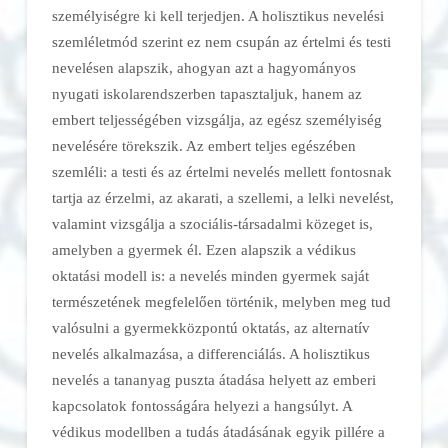
személyiségre ki kell terjedjen. A holisztikus nevelési
szemléletmód szerint ez nem csupán az értelmi és testi
nevelésen alapszik, ahogyan azt a hagyományos
nyugati iskolarendszerben tapasztaljuk, hanem az
embert teljességében vizsgálja, az egész személyiség
nevelésére törekszik. Az embert teljes egészében
szemléli: a testi és az értelmi nevelés mellett fontosnak
tartja az érzelmi, az akarati, a szellemi, a lelki nevelést,
valamint vizsgálja a szociális-társadalmi közeget is,
amelyben a gyermek él. Ezen alapszik a védikus
oktatási modell is: a nevelés minden gyermek saját
természetének megfelelően történik, melyben meg tud
valósulni a gyermekközpontú oktatás, az alternatív
nevelés alkalmazása, a differenciálás. A holisztikus
nevelés a tananyag puszta átadása helyett az emberi
kapcsolatok fontosságára helyezi a hangsúlyt. A
védikus modellben a tudás átadásának egyik pillére a