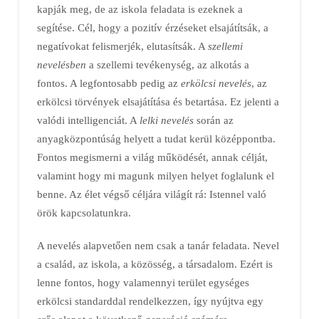
kapják meg, de az iskola feladata is ezeknek a
segítése. Cél, hogy a pozitív érzéseket elsajátítsák, a
negatívokat felismerjék, elutasítsák. A
szellemi
nevelésben
a szellemi tevékenység, az alkotás a
fontos. A legfontosabb pedig az
erkölcsi nevelés
, az
erkölcsi törvények elsajátítása és betartása. Ez jelenti a
valódi intelligenciát. A
lelki nevelés
során az
anyagközpontúság helyett a tudat kerül középpontba.
Fontos megismerni a világ működését, annak célját,
valamint hogy mi magunk milyen helyet foglalunk el
benne. Az élet végső céljára világít rá: Istennel való
örök kapcsolatunkra.
A nevelés alapvetően nem csak a tanár feladata. Nevel
a család, az iskola, a közösség, a társadalom. Ezért is
lenne fontos, hogy valamennyi terület egységes
erkölcsi standarddal rendelkezzen, így nyújtva egy