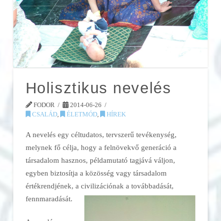
Holisztikus nevelés
FODOR
2014-06-26
CSALÁD
,
ÉLETMÓD
,
HÍREK
A nevelés egy céltudatos, tervszerű tevékenység,
melynek fő célja, hogy a felnövekvő generáció a
társadalom hasznos, példamutató tagjává váljon,
egyben biztosítja a közösség vagy társadalom
értékrendjének, a civilizációnak a
továbbadását,
fennmaradását.