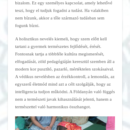
bizalom. Ez egy személyes kapcsolat, amely lehetővé
teszi, hogy el tudjuk fogadni a tudást. Ha valakiben
nem bízunk, akkor a tőle származó tudásban sem
fogunk bízni.
A holisztikus nevelés kiemeli, hogy szem előtt kell
tartani a gyermek természetes fejlődését, érését.
Fontosnak tartja a többféle kultúra megismerését,
elfogadását, zöld pedagógiáján keresztül szemben áll a
modern kor pusztító, pazarló, mértéktelen szokásaival.
A védikus nevelésben az érzékkontroll, a lemondás, az
egyszerű életmód mind azt a célt szolgálják, hogy az
intelligencia tudjon működni. A Földanyán való függés
nem a természeti javak kihasználását jelenti, hanem a
természettel való harmonikus összhangot.