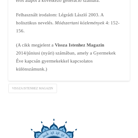
erős alapot a következő generáció számára.
Felhasznált irodalom: Légrádi László 2003. A
holisztikus nevelés.
Módszertani közlemények
4: 152-
156.
(A cikk megjelent a
Vissza Istenhez Magazin
2014/júniusi (nyári) számában, amely a Gyermekek
Éve kapcsán gyermekekkel kapcsolatos
különszámunk.)
VISSZA ISTENHEZ MAGAZIN