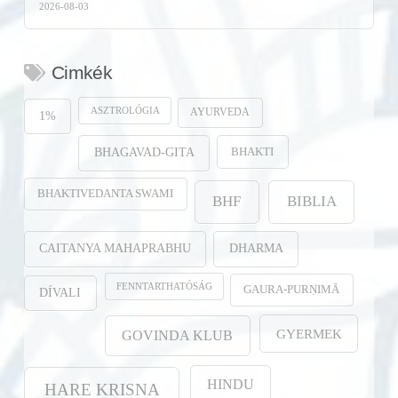
2026-08-03
Cimkék
ASZTROLÓGIA
AYURVEDA
1%
BHAKTI
BHAGAVAD-GITA
BHAKTIVEDANTA SWAMI
BHF
BIBLIA
CAITANYA MAHAPRABHU
DHARMA
FENNTARTHATÓSÁG
GAURA-PURṆIMĀ
DÍVALI
GYERMEK
GOVINDA KLUB
HINDU
HARE KRISNA