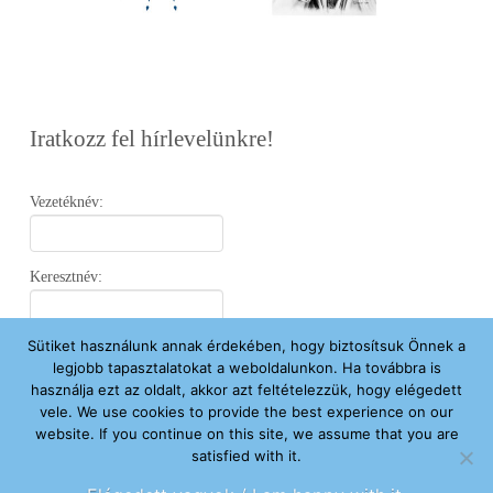
Iratkozz fel hírlevelünkre!
Vezetéknév:
Keresztnév:
Sütiket használunk annak érdekében, hogy biztosítsuk Önnek a
Email:
legjobb tapasztalatokat a weboldalunkon. Ha továbbra is
használja ezt az oldalt, akkor azt feltételezzük, hogy elégedett
vele. We use cookies to provide the best experience on our
Elfogadom az
Adatvédelmi Nyilatkozatot
.
website. If you continue on this site, we assume that you are
satisfied with it.
Feliratkozom