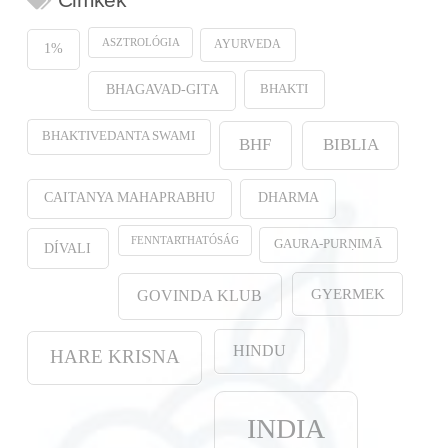
ASZTROLÓGIA
AYURVEDA
1%
BHAKTI
BHAGAVAD-GITA
BHAKTIVEDANTA SWAMI
BHF
BIBLIA
CAITANYA MAHAPRABHU
DHARMA
FENNTARTHATÓSÁG
GAURA-PURṆIMĀ
DÍVALI
GYERMEK
GOVINDA KLUB
HINDU
HARE KRISNA
INDIA