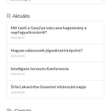
kategória
Aktuális
Mit tanít a Gauḍīya vaiṣṇava hagyomány a
napfogyatkozásról?
2026-08-07
Hogyan válasszunk jógaoktató képzést?
2026-08-05
Intelligens tervezés Konferencia
2026-08-05
Śrīla Lokanātha Goswāmī eltávozási napja
2026-08-03
Cimkék