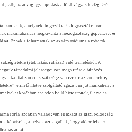
ul pedig az anyagi gyarapodást, a földi vágyak kielégítését
pitalizmusnak, amelynek dolgozókra és fogyasztókra van
nak maximalizálása megkívánta a mezőgazdaság gépesítését és
melését. Ennek a folyamatnak az extrém stádiuma a robotok
zükségletekre (étel, lakás, ruházat) való termelésből. A
negatív társadalmi jelenséget von maga után: a bűnözés
ogy a kapitalizmusnak szüksége van ezekre az emberekre,
etekre” termelő illetve szolgáltató ágazatban jut munkahely: a
amelyeket korábban családon belül biztosítottak, illetve az
adalma során azonban valahogyan elsikkadt az igazi boldogság
ámok képviselik, amelyek azt sugallják, hogy akkor lehetsz
extrás autót.