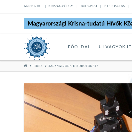
KRISNA.HU
|
KRISNA-VÖLGY
|
BUDAPEST
|
ÉTELOSZTÁS
FŐOLDAL
ÚJ VAGYOK I
HOME
HÍREK
HASZNÁLJUNK-E ROBOTOKAT?