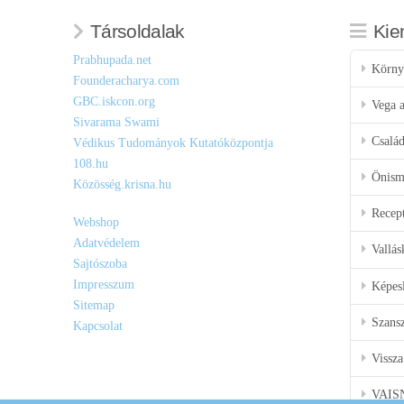
Társoldalak
Kie
Prabhupada.net
Körny
Founderacharya.com
GBC.iskcon.org
Vega a
Sivarama Swami
Csalá
Védikus Tudományok Kutatóközpontja
108.hu
Önisme
Közösség.krisna.hu
Recep
Webshop
Adatvédelem
Vallás
Sajtószoba
Impresszum
Képes
Sitemap
Szansz
Kapcsolat
Vissza
VAIS