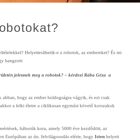
robotokat?
ltételekkel? Helyettesíthetik-e a robotok, az embereket? És mi
gy hangzott:
területén jelennek meg a robotok? – kérdezi Rába Géza a
k abban, hogy az ember boldogságra vágyik, és ezt csak
nakkor a lelki életre a ciklikusan egymást követő korszakok
lreértések, háborúk kora, amely 5000 éve kezdődött, az
en Európában az ún. felvilágosodás elérte, hogy
Isten
helyett