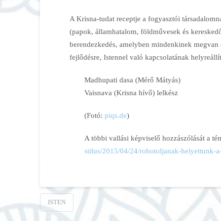
A Krisna-tudat receptje a fogyasztói társadalomn
(papok, államhatalom, földművesek és kereskedő
berendezkedés, amelyben mindenkinek megvan a 
fejlődésre, Istennel való kapcsolatának helyreállí
Madhupati dasa (Mérő Mátyás)
Vaisnava (Krisna hívő) lelkész
(Fotó:
piqs.de
)
A többi vallási képviselő hozzászólását a té
stilus/2015/04/24/robotoljanak-helyettunk-a
ISTEN