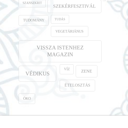
SZANSZKRIT
SZEKÉRFESZTIVÁL
TUDÁS
TUDOMÁNY
VEGETÁRIÁNUS
VISSZA ISTENHEZ
MAGAZIN
VÍZ
ZENE
VÉDIKUS
ÉTELOSZTÁS
ÖKO