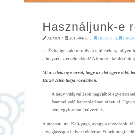
Használjunk-e 
ADMIN
2015-04-30
FILOZÓFIA
,
HÍREK
… És ha igen akkor milyen területeken, milyen fe
a helyzet az érzelmekkel? A konkrét kérdésünk í
Mi a véleménye arról, hogy az élet egyre több 
Hír24 Isten tudja rovatában.
A nagy világvallások nagyjából egyetértene
Istennel való kapcsolatában érheti el. Ugya
nem egyformán kedvezőek.
A mostani, ún. Kali-yuga, avagy a civódások, fé
anyagiasságot helyezi előtérbe. Ennek megfelelő