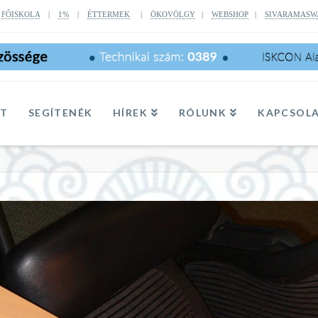
|
FÔISKOLA
|
1%
|
ÉTTERMEK
|
ÖKOVÖLGY
|
WEBSHOP
|
SIVARAMASW
TT
SEGÍTENÉK
HÍREK
RÓLUNK
KAPCSOL