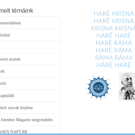
melt témáink
ezetvédelem
loldal
d
reti tesztek
tek
közi
lapküldő
krit szavak kiejtése
 Istenhez Magazin megrendelés
NAVA NAPTÁR