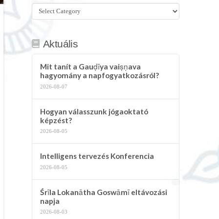
Összes
kategória
Aktuális
Mit tanít a Gauḍīya vaiṣṇava
hagyomány a napfogyatkozásról?
2026-08-07
Hogyan válasszunk jógaoktató
képzést?
2026-08-05
Intelligens tervezés Konferencia
2026-08-05
Śrīla Lokanātha Goswāmī eltávozási
napja
2026-08-03