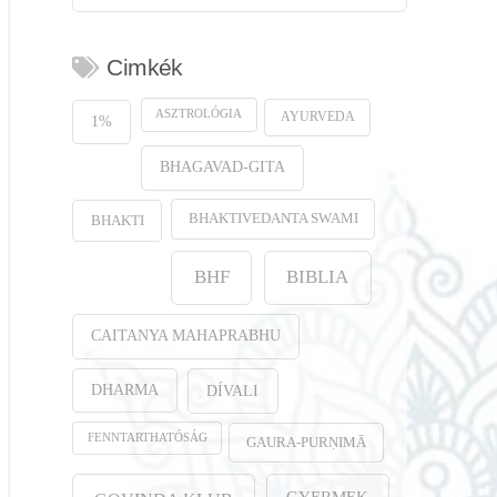
Cimkék
ASZTROLÓGIA
AYURVEDA
1%
BHAGAVAD-GITA
BHAKTIVEDANTA SWAMI
BHAKTI
BHF
BIBLIA
CAITANYA MAHAPRABHU
DHARMA
DÍVALI
FENNTARTHATÓSÁG
GAURA-PURṆIMĀ
GYERMEK