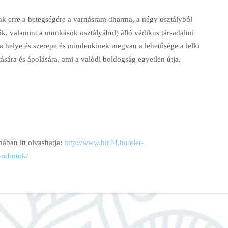
ak erre a betegségére a varnásram dharma, a négy osztályból
k, valamint a munkások osztályából) álló védikus társadalmi
helye és szerepe és mindenkinek megvan a lehetősége a lelki
tására és ápolására, ami a valódi boldogság egyetlen útja.
mában itt olvashatja:
http://www.hir24.hu/elet-
-robotok/