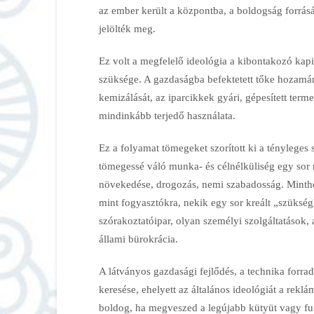
az ember került a központba, a boldogság forrásá
jelölték meg.
Ez volt a megfelelő ideológia a kibontakozó ka
szüksége. A gazdaságba befektetett tőke hozamá
kemizálását, az iparcikkek gyári, gépesített ter
mindinkább terjedő használata.
Ez a folyamat tömegeket szorított ki a tényleges s
tömegessé váló munka- és célnélküliség egy sor 
növekedése, drogozás, nemi szabadosság. Minth
mint fogyasztókra, nekik egy sor kreált „szükségl
szórakoztatóipar, olyan személyi szolgáltatások, 
állami bürokrácia.
A látványos gazdasági fejlődés, a technika forr
keresése, ehelyett az általános ideológiát a rekl
boldog, ha megveszed a legújabb kütyüt vagy full