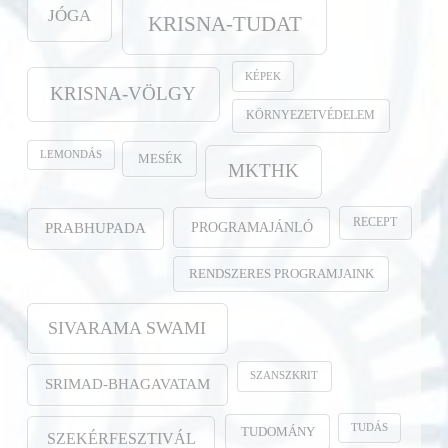
JÓGA
KRISNA-TUDAT
KÉPEK
KRISNA-VÖLGY
KÖRNYEZETVÉDELEM
LEMONDÁS
MESÉK
MKTHK
RECEPT
PROGRAMAJÁNLÓ
PRABHUPADA
RENDSZERES PROGRAMJAINK
SIVARAMA SWAMI
SZANSZKRIT
SRIMAD-BHAGAVATAM
TUDÁS
TUDOMÁNY
SZEKÉRFESZTIVÁL