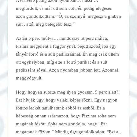
A testvére pedig azon nyomban… huss! …
megfordult, és már ott sem volt, én pedig idegesen
azon gondolkodtam: “Ó, ez szörnyű,
megeszi a ghiben
sült
, attól még betegebb lesz.”
Aztán 5 perc múlva… mindössze öt perc múlva,
Pisima megjelent a függönynél, bejött
szobájába egy
tányér forró
és a sült padlizsánnal. Én meg csak ültem
ott egyhelyben, míg
ette a forró purikat és a sült
padlizsánt sóval. Azon nyomban jobban lett. Azonnal
meggyógyult.
Hogy hogyan sütötte meg ilyen gyorsan, 5 perc alatt?!
Ezt hívják úgy, hogy valaki képes
főzni. Egy nagyon
fontos leckét tanulhatunk ebből az estből. Ez a
képesség onnan származott, hogy Piszima soha nem
magának főzött. Soha nem gondolta, hogy “Ezt
magamnak főzöm.” Mindig úgy gondolkodott: “Ezt a
,