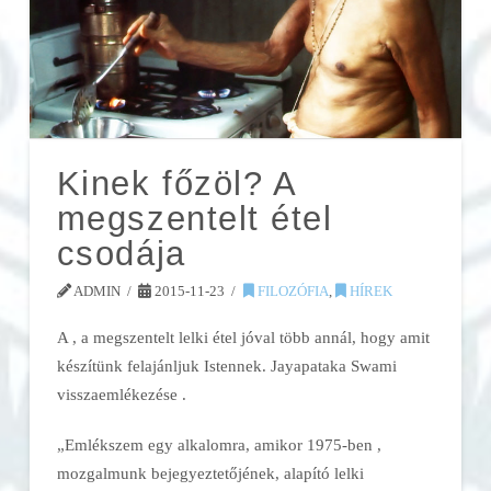
Kinek főzöl? A
megszentelt étel
csodája
ADMIN
2015-11-23
FILOZÓFIA
,
HÍREK
A
, a megszentelt lelki étel jóval több annál, hogy amit
készítünk felajánljuk Istennek. Jayapataka Swami
visszaemlékezése
.
„Emlékszem egy alkalomra, amikor 1975-ben
,
mozgalmunk bejegyeztetőjének, alapító lelki