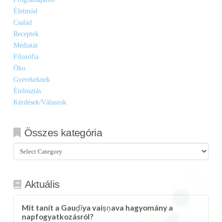
Életmód
Család
Receptek
Médiatár
Filozófia
Öko
Gyerekeknek
Ételosztás
Kérdések/Válaszok
Összes kategória
Összes
kategória
Aktuális
Mit tanít a Gauḍīya vaiṣṇava hagyomány a
napfogyatkozásról?