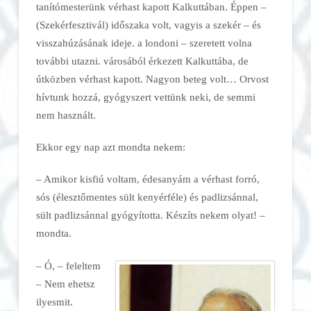
tanítómesterünk vérhast kapott Kalkuttában. Éppen
–
(Szekérfesztivál) időszaka volt, vagyis a szekér
– és
visszahúzásának ideje.
a londoni
–
szeretett volna
további utazni.
városából érkezett Kalkuttába, de
útközben vérhast kapott. Nagyon beteg volt… Orvost
hívtunk hozzá, gyógyszert vettünk neki, de semmi
nem használt.
Ekkor
egy nap azt mondta nekem:
– Amikor kisfiú voltam, édesanyám a vérhast forró,
sós
(élesztőmentes sült kenyérféle) és padlizsánnal,
sült padlizsánnal gyógyította. Készíts nekem olyat! –
mondta.
– Ó,
– feleltem
– Nem ehetsz
ilyesmit.