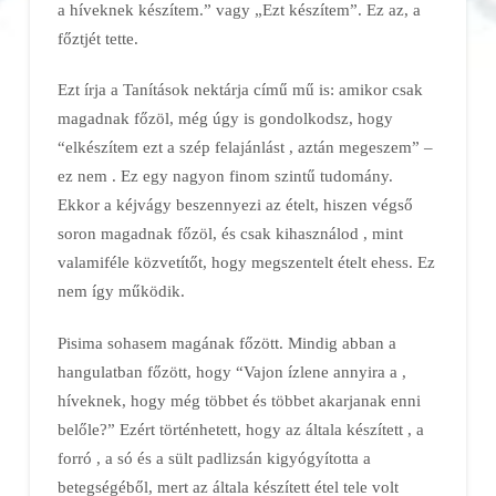
a híveknek készítem.” vagy „Ezt
készítem”. Ez az,
a
főztjét
tette.
Ezt írja a Tanítások nektárja című mű is: amikor csak
magadnak főzöl, még
úgy is gondolkodsz, hogy
“elkészítem ezt a szép felajánlást
, aztán megeszem” –
ez nem
. Ez egy nagyon finom szintű tudomány.
Ekkor a kéjvágy beszennyezi az ételt, hiszen végső
soron magadnak főzöl, és csak kihasználod
, mint
valamiféle közvetítőt, hogy megszentelt ételt ehess. Ez
nem így működik.
Pisima sohasem magának főzött. Mindig abban a
hangulatban főzött, hogy “Vajon
ízlene annyira a
,
híveknek, hogy még többet és többet akarjanak enni
belőle?” Ezért történhetett, hogy az általa készített
, a
forró
, a só és a sült padlizsán kigyógyította
a
betegségéből, mert az általa készített étel tele volt