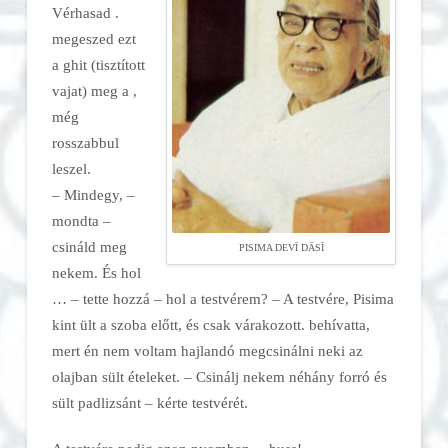
Vérhasad
.
megeszed ezt
a ghit (tisztított
vajat) meg a
,
még
rosszabbul
leszel.
– Mindegy, –
mondta –
csináld meg
PISIMA DEVĪ DĀSĪ
nekem. És hol
… – tette hozzá – hol
a testvérem? – A testvére, Pisima
kint ült a szoba előtt, és csak várakozott.
behívatta,
mert én nem voltam hajlandó megcsinálni neki az
olajban sült ételeket. – Csinálj nekem néhány forró
és
sült padlizsánt – kérte testvérét.