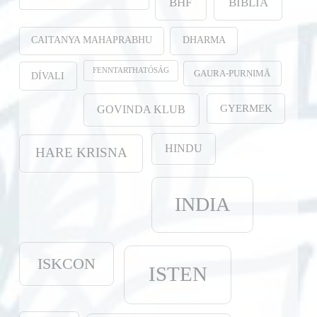
BHF
BIBLIA
CAITANYA MAHAPRABHU
DHARMA
FENNTARTHATÓSÁG
GAURA-PURṆIMĀ
DÍVALI
GYERMEK
GOVINDA KLUB
HINDU
HARE KRISNA
INDIA
ISKCON
ISTEN