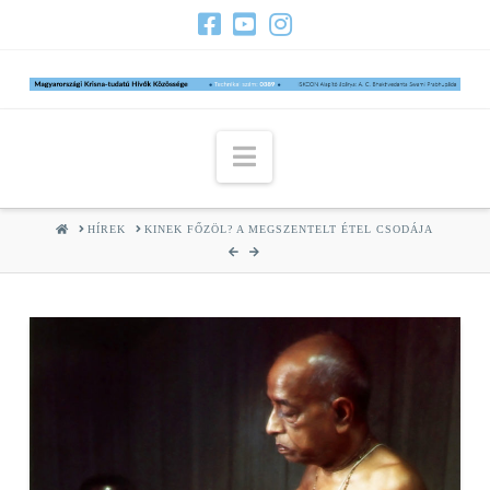
Navigation
HOME
HÍREK
KINEK FŐZÖL? A MEGSZENTELT ÉTEL CSODÁJA