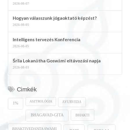
2026-08-07
Hogyan válasszunk jógaoktató képzést?
2026-08-05
Intelligens tervezés Konferencia
2026-08-05
Śrīla Lokanātha Goswāmī eltávozási napja
2026-08-03
Cimkék
ASZTROLÓGIA
AYURVEDA
1%
BHAKTI
BHAGAVAD-GITA
BHAKTIVEDANTA SWAMI