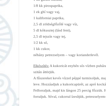
1/8 kk pirospaprika,
1 ek ghí vagy vaj,
1 kaliforniai paprika,
2,5 dl zöldségfőzőlé vagy víz,
5 dl kókusztej (lásd fent),
2,5 dl tejszín vagy tej,
1/2 kk só,
1 kk cukor,
néhány petrezselyem – vagy korianderlevél.
Elkészítés:
A kukoricát enyhén sós vízben puhára 
szitán áttörjük.
A fűszereket kevés vízzel péppé turmixoljuk, majd
leve. Hozzáadjuk a kukoricapürét, az apró kockákr
Felforraljuk, majd kis lángon 25 percig főzzük. H
forraljuk. Sóval, cukorral ízesítjük, petrezselyem