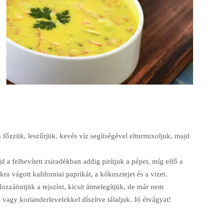
főzzük, leszűrjük, kevés víz segítségével elturmixoljuk, majd
 a felhevített zsiradékban addig pirítjuk a pépet, míg elfő a
a vágott kaliforniai paprikát, a kókusztejet és a vizet.
ozzáöntjük a tejszínt, kicsit átmelegítjük, de már nem
- vagy korianderlevelekkel díszítve tálaljuk. Jó étvágyat!