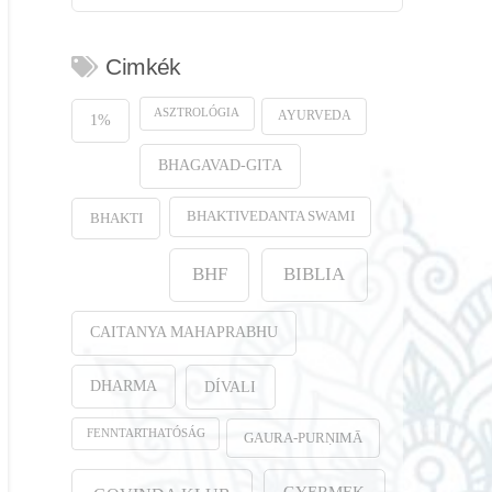
Cimkék
ASZTROLÓGIA
AYURVEDA
1%
BHAGAVAD-GITA
BHAKTIVEDANTA SWAMI
BHAKTI
BHF
BIBLIA
CAITANYA MAHAPRABHU
DHARMA
DÍVALI
FENNTARTHATÓSÁG
GAURA-PURṆIMĀ
GYERMEK