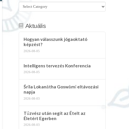
Összes
kategória
Aktuális
Hogyan válasszunk jógaoktató
képzést?
2026-08-05
Intelligens tervezés Konferencia
2026-08-05
Śrīla Lokanātha Goswāmī eltávozási
napja
2026-08-03
Tűzvész után segít az Ételt az
Életért Egerben
2026-08-03