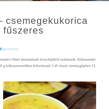
– csemegekukorica
 fűszeres
RECEPTEK
 Syamadevi Patel ahmadabadi konyhájából származik. Kókusztejet
00 g kókuszreszeléket leforrázunk 5 dl vízzel, turmixgépben 15