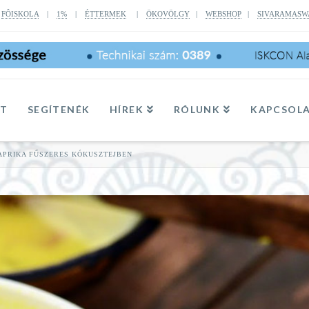
|
FÔISKOLA
|
1%
|
ÉTTERMEK
|
ÖKOVÖLGY
|
WEBSHOP
|
SIVARAMASW
TT
SEGÍTENÉK
HÍREK
RÓLUNK
KAPCSOL
APRIKA FŰSZERES KÓKUSZTEJBEN