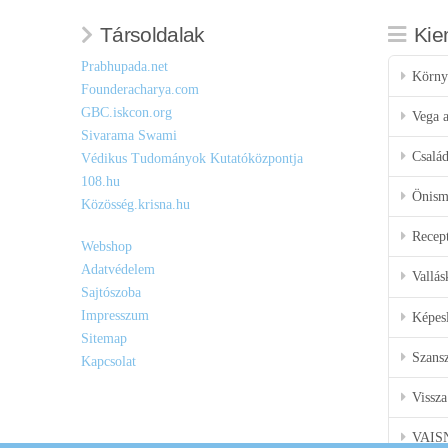
Társoldalak
Kie
Prabhupada.net
Körny
Founderacharya.com
GBC.iskcon.org
Vega a
Sivarama Swami
Csalá
Védikus Tudományok Kutatóközpontja
108.hu
Önisme
Közösség.krisna.hu
Recep
Webshop
Adatvédelem
Vallás
Sajtószoba
Impresszum
Képes
Sitemap
Szansz
Kapcsolat
Vissza
VAIS