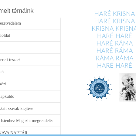
melt témáink
ezetvédelem
loldal
d
reti tesztek
tek
közi
lapküldő
krit szavak kiejtése
 Istenhez Magazin megrendelés
NAVA NAPTÁR