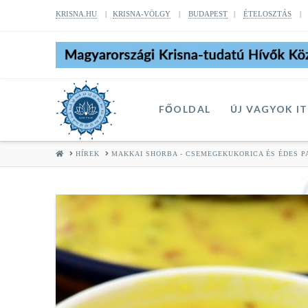
KRISNA.HU
|
KRISNA-VÖLGY
|
BUDAPEST
|
ÉTELOSZTÁS
FŐOLDAL
ÚJ VAGYOK I
HOME
HÍREK
MAKKAI SHORBA - CSEMEGEKUKORICA ÉS ÉDES P