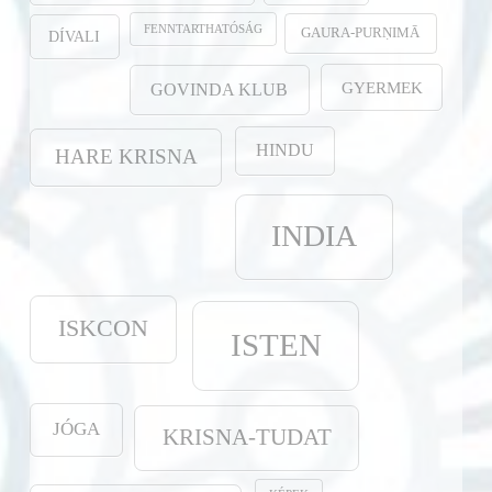
FENNTARTHATÓSÁG
GAURA-PURṆIMĀ
DÍVALI
GYERMEK
GOVINDA KLUB
HINDU
HARE KRISNA
INDIA
ISKCON
ISTEN
JÓGA
KRISNA-TUDAT