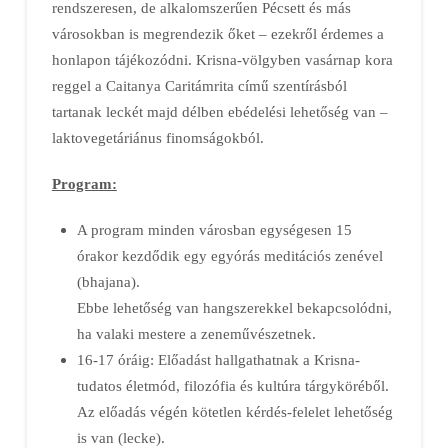
rendszeresen, de alkalomszerűen Pécsett és más
városokban is megrendezik őket – ezekről érdemes a
honlapon tájékozódni. Krisna-völgyben vasárnap kora
reggel a Caitanya Caritámrita című szentírásból
tartanak leckét majd délben ebédelési lehetőség van –
laktovegetáriánus finomságokból.
Program:
A program minden városban egységesen 15
órakor kezdődik egy egyórás meditációs zenével
(bhajana).
Ebbe lehetőség van hangszerekkel bekapcsolódni,
ha valaki mestere a zeneművészetnek.
16-17 óráig: Előadást hallgathatnak a Krisna-
tudatos életmód, filozófia és kultúra tárgyköréből.
Az előadás végén kötetlen kérdés-felelet lehetőség
is van (lecke).