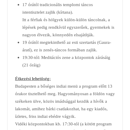
17 órától tradicionális templomi táncos
istentisztelet zajlik (kírtana).
Itt a férfiak és hölgyek külön-külön táncolnak, a
lépések pedig rendkívül egyszerűek, gyermekek is
nagyon élvezik, könnyedén elsajátítják.
19 órától megtekinthető az esti szertartás (Gaura-
áratí), ez is zenés-táncos formában zajlik.
19:30-tól: Meditációs zene a központok zárásáig
(21 óráig)
Étkezési lehetőség:
Budapesten a bőséges indiai menü a program előtt 13
órakor tisztelhető meg. Hagyományosan a földön vagy
székeken ülve, közös imádsággal kezdik a hívők a
lakomát, amihez bárki csatlakozhat, ha egy kiadós,
ízletes, friss indiai ebédre vágyik.
Vidéki központokban kb. 17:30-tól (a kötött program