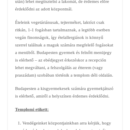
után) lehet megtisztelni a lakomát, de érdemes előre
érdeklődni az adott központnál.
Ételeink vegetáriánusak, tejterméket, laktózt csak
ritkán, 1-1 fogásban tartalmaznak, a legtöbb esetben
vegán finomságok, így ételallergiások is könnyű
szerrel találnak a maguk számára megfelelő fogásokat
a menüből. Budapesten gyermek és felnőtt menüjegy
is elérhető – az ebédjegyet érkezéskor a recepción
lehet megváltani, a felszolgálás az étterem (vagy
praszádam) szobában történik a templom déli oldalán.
Budapesten a kisgyermekesek számára gyermekjátszó
is elérhető, amiről a helyszínen érdemes érdeklődni.
Templomi etikett:
Vendégeinket központjainkban arra kérjük, hogy