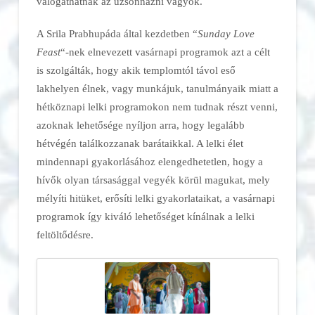
válogathatnak az uzsonnázni vágyók.
A Srila Prabhupáda által kezdetben “
Sunday Love
Feast
“-nek elnevezett vasárnapi programok azt a célt
is szolgálták, hogy akik templomtól távol eső
lakhelyen élnek, vagy munkájuk, tanulmányaik miatt a
hétköznapi lelki programokon nem tudnak részt venni,
azoknak lehetősége nyíljon arra, hogy legalább
hétvégén találkozzanak barátaikkal. A lelki élet
mindennapi gyakorlásához elengedhetetlen, hogy a
hívők olyan társasággal vegyék körül magukat, mely
mélyíti hitüket, erősíti lelki gyakorlataikat, a vasárnapi
programok így kiváló lehetőséget kínálnak a lelki
feltöltődésre.