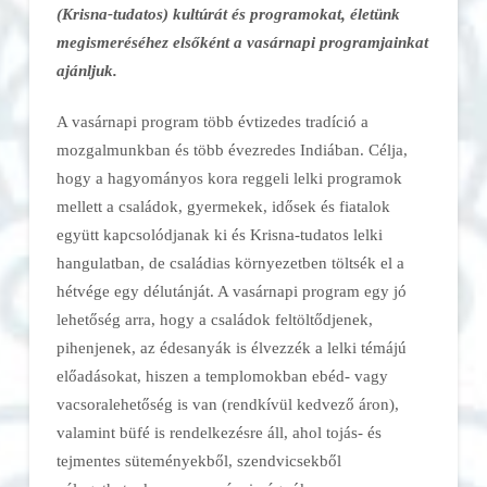
(Krisna-tudatos) kultúrát és programokat, életünk
megismeréséhez elsőként a vasárnapi programjainkat
ajánljuk.
A vasárnapi program több évtizedes tradíció a
mozgalmunkban és több évezredes Indiában. Célja,
hogy a hagyományos kora reggeli lelki programok
mellett a családok, gyermekek, idősek és fiatalok
együtt kapcsolódjanak ki és Krisna-tudatos lelki
hangulatban, de családias környezetben töltsék el a
hétvége egy délutánját. A vasárnapi program egy jó
lehetőség arra, hogy a családok feltöltődjenek,
pihenjenek, az édesanyák is élvezzék a lelki témájú
előadásokat, hiszen a templomokban ebéd- vagy
vacsoralehetőség is van (rendkívül kedvező áron),
valamint büfé is rendelkezésre áll, ahol tojás- és
tejmentes süteményekből, szendvicsekből