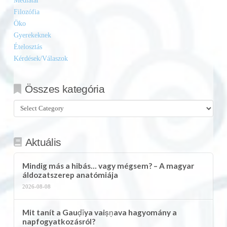
Médiatár
Filozófia
Öko
Gyerekeknek
Ételosztás
Kérdések/Válaszok
Összes kategória
Összes
kategória
Aktuális
Mindig más a hibás… vagy mégsem? – A magyar
áldozatszerep anatómiája
2026-08-08
Mit tanít a Gauḍīya vaiṣṇava hagyomány a
napfogyatkozásról?