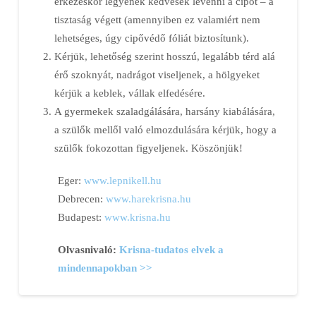
érkezéskor legyenek kedvesek levenni a cipőt – a
tisztaság végett (amennyiben ez valamiért nem
lehetséges, úgy cipővédő fóliát biztosítunk).
Kérjük, lehetőség szerint hosszú, legalább térd alá
érő szoknyát, nadrágot viseljenek, a hölgyeket
kérjük a keblek, vállak elfedésére.
A gyermekek szaladgálására, harsány kiabálására,
a szülők mellől való elmozdulására kérjük, hogy a
szülők fokozottan figyeljenek. Köszönjük!
Eger:
www.lepnikell.hu
Debrecen:
www.harekrisna.hu
Budapest:
www.krisna.hu
Olvasnivaló:
Krisna-tudatos elvek a
mindennapokban >>