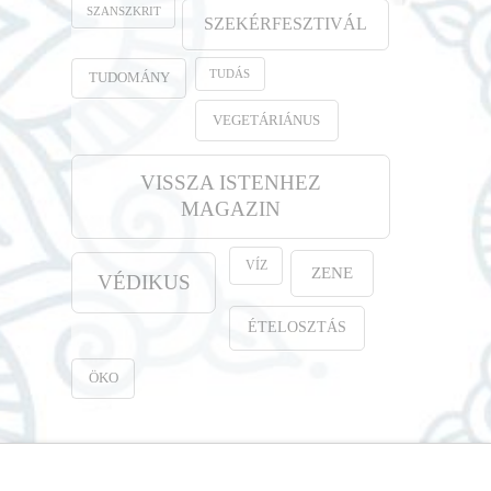
SZANSZKRIT
SZEKÉRFESZTIVÁL
TUDÁS
TUDOMÁNY
VEGETÁRIÁNUS
VISSZA ISTENHEZ
MAGAZIN
VÍZ
ZENE
VÉDIKUS
ÉTELOSZTÁS
ÖKO