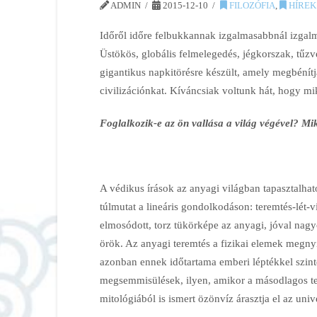
ADMIN
2015-12-10
FILOZÓFIA
,
HÍREK
Időről időre felbukkannak izgalmasabbnál izgalm
Üstökös, globális felmelegedés, jégkorszak, tűzv
gigantikus napkitörésre készült, amely megbénítj
civilizációnkat. Kíváncsiak voltunk hát, hogy m
Foglalkozik-e az ön vallása a világ végével? Mik
A védikus írások az anyagi világban tapasztalha
túlmutat a lineáris gondolkodáson: teremtés-lét-v
elmosódott, torz tükörképe az anyagi, jóval nag
örök. Az anyagi teremtés a fizikai elemek megny
azonban ennek időtartama emberi léptékkel szint
megsemmisülések, ilyen, amikor a másodlagos ter
mitológiából is ismert özönvíz árasztja el az uni