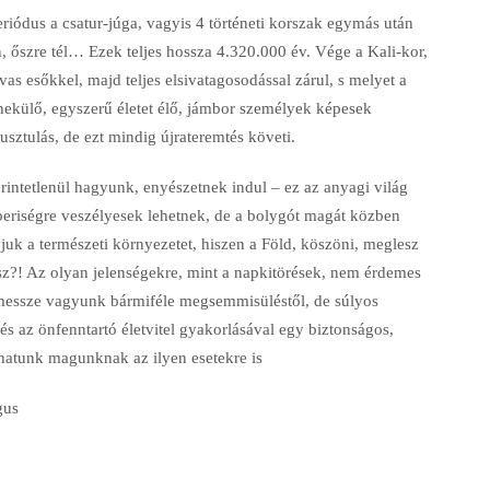
iódus a csatur-júga, vagyis 4 történeti korszak egymás után
, őszre tél… Ezek teljes hossza 4.320.000 év. Vége a Kali-kor,
vas esőkkel, majd teljes elsivatagosodással zárul, s melyet a
külő, egyszerű életet élő, jámbor személyek képesek
pusztulás, de ezt mindig újrateremtés követi.
rintetlenül hagyunk, enyészetnek indul – ez az anyagi világ
eriségre veszélyesek lehetnek, de a bolygót magát közben
vjuk a természeti környezetet, hiszen a Föld, köszöni, meglesz
sz?! Az olyan jelenségekre, mint a napkitörések, nem érdemes
l messze vagyunk bármiféle megsemmisüléstől, de súlyos
s az önfenntartó életvitel gyakorlásával egy biztonságos,
hatunk magunknak az ilyen esetekre is
gus