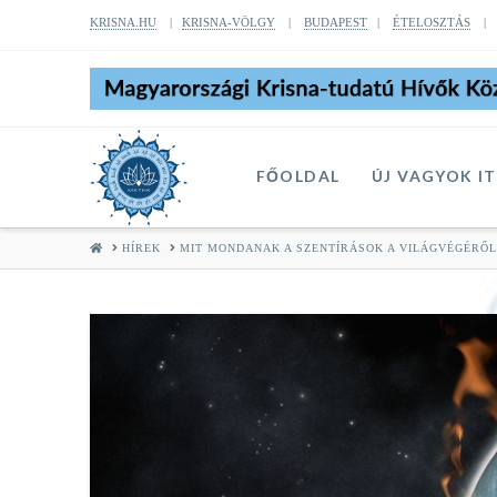
KRISNA.HU
|
KRISNA-VÖLGY
|
BUDAPEST
|
ÉTELOSZTÁS
FŐOLDAL
ÚJ VAGYOK I
HOME
HÍREK
MIT MONDANAK A SZENTÍRÁSOK A VILÁGVÉGÉRŐL