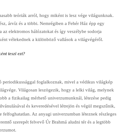
asabb teóriák arról, hogy miként is lesz vége világunknak.
ész, árvíz és a többi. Nemrégiben a Fehér Ház épp egy
a az elektromos hálózatokat és így veszélybe sodorja
iként vélekednek a különböző vallások a világvégéről.
ént teszi ezt?
tó periodikussággal foglalkoznak, mivel a védikus világkép
ilágvége. Világosan leszögezik, hogy a lelki világ, melynek
yobb a fizikailag mérhető univerzumunknál, létezése pedig
ilvánulásával és keveredésével létrejön és végül megszűnik,
e felfoghatatlan. Az anyagi univerzumban léteznek részleges
emtő szerepét felvevő Úr Brahmá aludni tér és a legtöbb
verzumot.