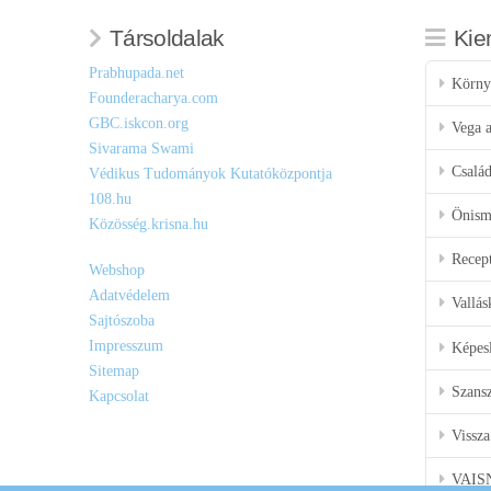
Társoldalak
Kie
Prabhupada.net
Körny
Founderacharya.com
GBC.iskcon.org
Vega a
Sivarama Swami
Csalá
Védikus Tudományok Kutatóközpontja
108.hu
Önisme
Közösség.krisna.hu
Recep
Webshop
Adatvédelem
Vallás
Sajtószoba
Impresszum
Képes
Sitemap
Szansz
Kapcsolat
Vissza
VAIS