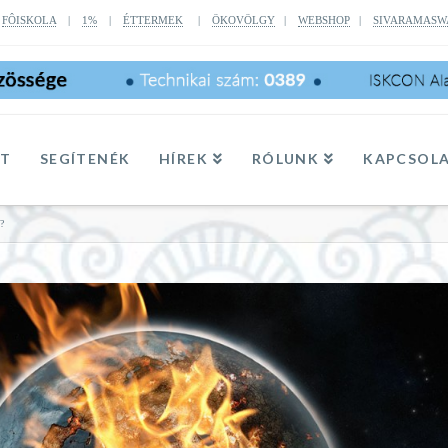
|
FÔISKOLA
|
1%
|
ÉTTERMEK
|
ÖKOVÖLGY
|
WEBSHOP
|
SIVARAMASW
TT
SEGÍTENÉK
HÍREK
RÓLUNK
KAPCSOL
?