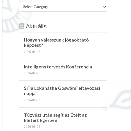
Összes
kategória
Aktuális
Hogyan válasszunk jógaoktató
képzést?
2026-08-05
Intelligens tervezés Konferencia
2026-08-05
Śrīla Lokanātha Goswāmī eltávozási
napja
2026-08-03
Tűzvész után segít az Ételt az
Életért Egerben
2026-08-03