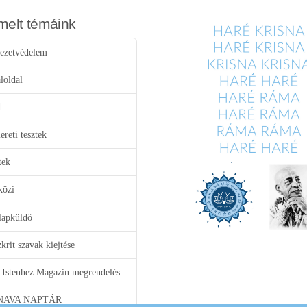
melt témáink
ezetvédelem
loldal
d
reti tesztek
tek
közi
lapküldő
krit szavak kiejtése
 Istenhez Magazin megrendelés
NAVA NAPTÁR