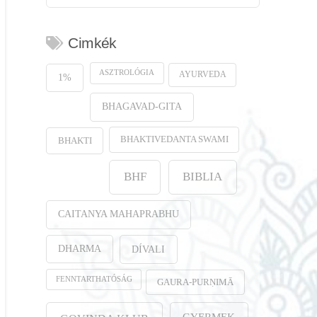
Cimkék
ASZTROLÓGIA
AYURVEDA
1%
BHAGAVAD-GITA
BHAKTIVEDANTA SWAMI
BHAKTI
BHF
BIBLIA
CAITANYA MAHAPRABHU
DHARMA
DÍVALI
FENNTARTHATÓSÁG
GAURA-PURṆIMĀ
GYERMEK