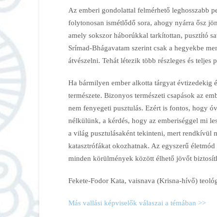
Az emberi gondolattal felmérhető leghosszabb per
folytonosan ismétlődő sora, ahogy nyárra ősz jön
amely sokszor háborúkkal tarkítottan, pusztító sa
Srímad-Bhágavatam szerint csak a hegyekbe mene
átvészelni. Tehát létezik több részleges és teljes 
Ha bármilyen ember alkotta tárgyat évtizedekig é
természete. Bizonyos természeti csapások az emb
nem fenyegeti pusztulás. Ezért is fontos, hogy ó
nélkülünk, a kérdés, hogy az emberiséggel mi le
a világ pusztulásaként tekinteni, mert rendkívü
katasztrófákat okozhatnak. Az egyszerű életmód é
minden körülmények között élhető jövőt biztosít
Fekete-Fodor Kata, vaisnava (Krisna-hívő) teoló
Más vallási képviselők válaszai a témában >>