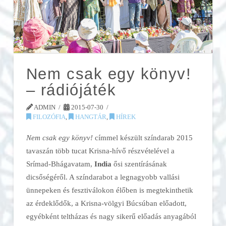
Nem csak egy könyv!
– rádiójáték
ADMIN
2015-07-30
FILOZÓFIA
,
HANGTÁR
,
HÍREK
Nem csak egy könyv!
címmel készült színdarab 2015
tavaszán több tucat Krisna-hívő részvételével a
Srímad-Bhágavatam,
India
ősi szentírásának
dicsőségéről. A színdarabot a legnagyobb vallási
ünnepeken és fesztiválokon élőben is megtekinthetik
az érdeklődők, a Krisna-völgyi Búcsúban előadott,
egyébként teltházas és nagy sikerű előadás anyagából