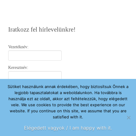
Iratkozz fel hírlevelünkre!
Vezetéknév:
Keresztnév:
Sütiket használunk annak érdekében, hogy biztosítsuk Önnek a
Email:
legjobb tapasztalatokat a weboldalunkon. Ha továbbra is
használja ezt az oldalt, akkor azt feltételezzük, hogy elégedett
vele. We use cookies to provide the best experience on our
Elfogadom az
Adatvédelmi Nyilatkozatot
.
website. If you continue on this site, we assume that you are
satisfied with it.
Feliratkozom
Elégedett vagyok / I am happy with it.