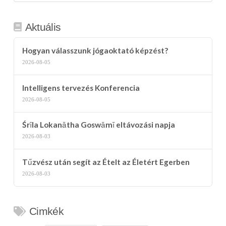
kategória
Aktuális
Hogyan válasszunk jógaoktató képzést?
2026-08-05
Intelligens tervezés Konferencia
2026-08-05
Śrīla Lokanātha Goswāmī eltávozási napja
2026-08-03
Tűzvész után segít az Ételt az Életért Egerben
2026-08-03
Cimkék