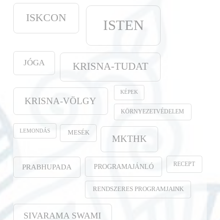
ISKCON
ISTEN
JÓGA
KRISNA-TUDAT
KÉPEK
KRISNA-VÖLGY
KÖRNYEZETVÉDELEM
LEMONDÁS
MESÉK
MKTHK
RECEPT
PROGRAMAJÁNLÓ
PRABHUPADA
RENDSZERES PROGRAMJAINK
SIVARAMA SWAMI