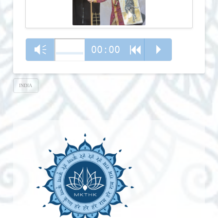
00:00
Vm
R
P
INDIA