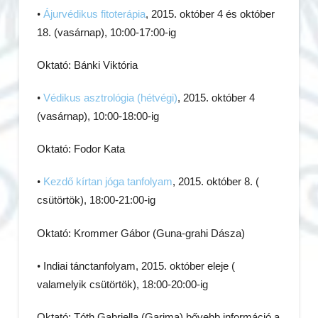
•
Ájurvédikus fitoterápia
, 2015. október 4 és október
18. (vasárnap), 10:00-17:00-ig
Oktató: Bánki Viktória
•
Védikus asztrológia (hétvégi)
, 2015. október 4
(vasárnap), 10:00-18:00-ig
Oktató: Fodor Kata
•
Kezdő kírtan jóga tanfolyam
, 2015. október
8.
(
csütörtök), 18:00-21:00-ig
Oktató: Krommer Gábor (Guna-grahi Dásza)
•
Indiai tánctanfolyam, 2015. október eleje (
valamelyik csütörtök), 18:00-20:00-ig
Oktató: Tóth Gabriella (Garima) bővebb információ a