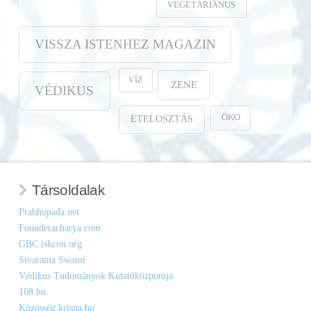
VEGETÁRIÁNUS
VISSZA ISTENHEZ MAGAZIN
VÍZ
ZENE
VÉDIKUS
ÖKO
ÉTELOSZTÁS
Társoldalak
Prabhupada.net
Founderacharya.com
GBC.iskcon.org
Sivarama Swami
Védikus Tudományok Kutatóközpontja
108.hu
Közösség.krisna.hu