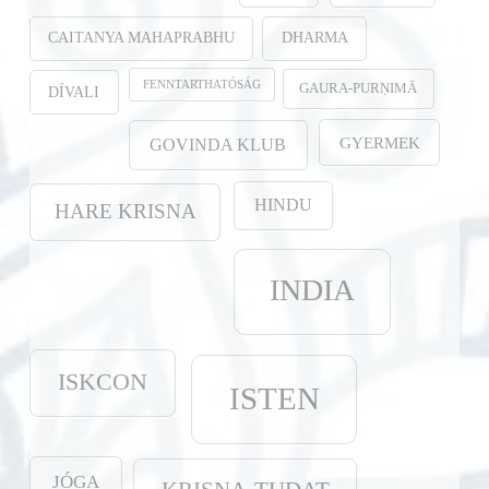
CAITANYA MAHAPRABHU
DHARMA
FENNTARTHATÓSÁG
GAURA-PURṆIMĀ
DÍVALI
GYERMEK
GOVINDA KLUB
HINDU
HARE KRISNA
INDIA
ISKCON
ISTEN
JÓGA