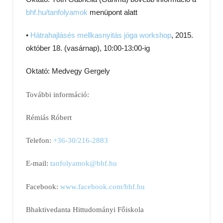
bhf.hu/tanfolyamok
menüpont alatt
•
Hátrahajlásés mellkasnyitás jóga workshop
, 2015.
október 18. (vasárnap), 10:00-13:00-ig
Oktató: Medvegy Gergely
További információ:
Rémiás Róbert
Telefon:
+36-30/216-2883
E-mail:
tanfolyamok@bhf.hu
Facebook:
www.facebook.com/bhf.hu
Bhaktivedanta Hittudományi Főiskola