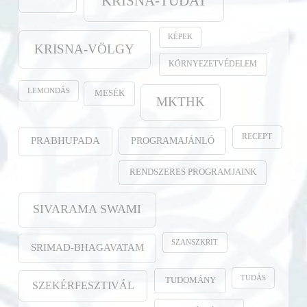
KRISNA-TUDAT
KÉPEK
KRISNA-VÖLGY
KÖRNYEZETVÉDELEM
LEMONDÁS
MESÉK
MKTHK
RECEPT
PROGRAMAJÁNLÓ
PRABHUPADA
RENDSZERES PROGRAMJAINK
SIVARAMA SWAMI
SZANSZKRIT
SRIMAD-BHAGAVATAM
TUDÁS
TUDOMÁNY
SZEKÉRFESZTIVÁL