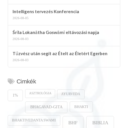
Intelligens tervezés Konferencia
2026-08-05
Śrīla Lokanātha Goswāmī eltávozási napja
2026-08-03
Tűzvész után segít az Ételt az Életért Egerben
2026-08-03
Cimkék
ASZTROLÓGIA
AYURVEDA
1%
BHAKTI
BHAGAVAD-GITA
BHAKTIVEDANTA SWAMI
BHF
BIBLIA