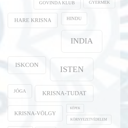
GYERMEK
GOVINDA KLUB
HINDU
HARE KRISNA
INDIA
ISKCON
ISTEN
JÓGA
KRISNA-TUDAT
KÉPEK
KRISNA-VÖLGY
KÖRNYEZETVÉDELEM