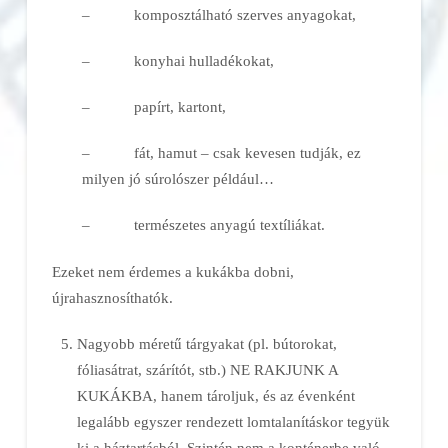
– komposztálható szerves anyagokat,
– konyhai hulladékokat,
– papírt, kartont,
– fát, hamut – csak kevesen tudják, ez
milyen jó súrolószer például…
– természetes anyagú textíliákat.
Ezeket nem érdemes a kukákba dobni,
újrahasznosíthatók.
Nagyobb méretű tárgyakat (pl. bútorokat,
fóliasátrat, szárítót, stb.) NE RAKJUNK A
KUKÁKBA, hanem tároljuk, és az évenként
legalább egyszer rendezett lomtalanításkor tegyük
ki a háztartásból. Szintén nem a konténerbe való