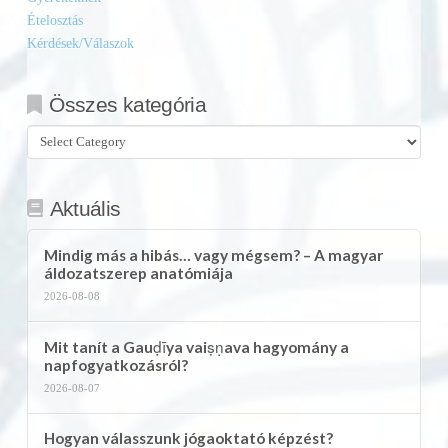
Ételosztás
Kérdések/Válaszok
Összes kategória
Összes
kategória
Aktuális
Mindig más a hibás… vagy mégsem? – A magyar
áldozatszerep anatómiája
2026-08-08
Mit tanít a Gauḍīya vaiṣṇava hagyomány a
napfogyatkozásról?
2026-08-07
Hogyan válasszunk jógaoktató képzést?