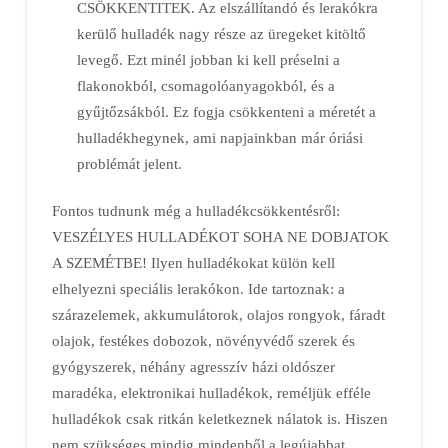
CSÖKKENTITEK. Az elszállítandó és lerakókra
kerülő hulladék nagy része az üregeket kitöltő
levegő. Ezt minél jobban ki kell préselni a
flakonokból, csomagolóanyagokból, és a
gyűjtőzsákból. Ez fogja csökkenteni a méretét a
hulladékhegynek, ami napjainkban már óriási
problémát jelent.
Fontos tudnunk még a hulladékcsökkentésről:
VESZÉLYES HULLADÉKOT SOHA NE DOBJATOK
A SZEMÉTBE! Ilyen hulladékokat külön kell
elhelyezni speciális lerakókon. Ide tartoznak: a
szárazelemek, akkumulátorok, olajos rongyok, fáradt
olajok, festékes dobozok, növényvédő szerek és
gyógyszerek, néhány agresszív házi oldószer
maradéka, elektronikai hulladékok, reméljük efféle
hulladékok csak ritkán keletkeznek nálatok is. Hiszen
nem szükséges mindig mindenből a legújabbat