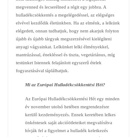
megvenned és lecserélned a régit egy jobbra. A
hulladékcsökkentés a megelégedéssel, az elégséges
elvével kezdődik életünkben. Ha az elménk, a lelkünk
elégedett, onnan tudhatjuk, hogy nem akarjuk folyton
újabb és újabb tárgyak megszerzésével kielégíteni
anyagi vágyainkat. Lelkünket lelki élményekkel,
mantrázással, énekléssel és tiszta, vegetáriánus, míg
testünket Istennek felajánlott egyszerű ételek
fogyasztásával táplálhatjuk.
Mi az Európai Hulladékcsökkentési Hét?
Az Európai Hulladékcsökkentési Hét egy minden
év november utolsó hetében megrendezésre
kerülő kezdeményezés. Ennek keretében lelkes
önkéntesek saját akcióötleteiket megvalósítva
hívják fel a figyelmet a hulladék keletkezés