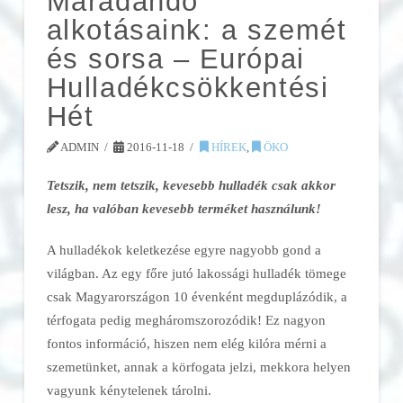
Maradandó
alkotásaink: a szemét
és sorsa – Európai
Hulladékcsökkentési
Hét
ADMIN
2016-11-18
HÍREK
,
ÖKO
Tetszik, nem tetszik, kevesebb hulladék csak akkor
lesz, ha valóban kevesebb terméket használunk!
A hulladékok keletkezése egyre nagyobb gond a
világban. Az egy főre jutó lakossági hulladék tömege
csak Magyarországon 10 évenként megduplázódik, a
térfogata pedig megháromszorozódik! Ez nagyon
fontos információ, hiszen nem elég kilóra mérni a
szemetünket, annak a körfogata jelzi, mekkora helyen
vagyunk kénytelenek tárolni.