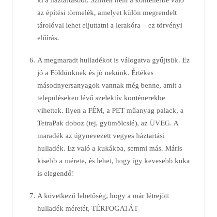
az építési törmelék, amelyet külön megrendelt
tárolóval lehet eljuttatni a lerakóra – ez törvényi
előírás.
A megmaradt hulladékot is válogatva gyűjtsük. Ez
jó a Földünknek és jó nekünk. Értékes
másodnyersanyagok vannak még benne, amit a
településeken lévő szelektív konténerekbe
vihettek. Ilyen a FÉM, a PET műanyag palack, a
TetraPak doboz (tej, gyümölcslé), az ÜVEG. A
maradék az úgynevezett vegyes háztartási
hulladék. Ez való a kukákba, semmi más. Máris
kisebb a mérete, és lehet, hogy így kevesebb kuka
is elegendő!
A következő lehetőség, hogy a már létrejött
hulladék méretét, TÉRFOGATÁT