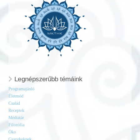
Legnépszerűbb témáink
Programajánló
Életmód
Család
Receptek
Médiatár
Filozófia
Öko
Gyerekeknek