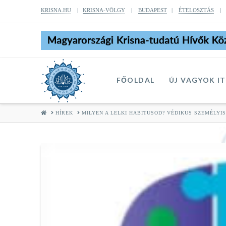
KRISNA.HU
|
KRISNA-VÖLGY
|
BUDAPEST
|
ÉTELOSZTÁS
FŐOLDAL
ÚJ VAGYOK I
HOME
HÍREK
MILYEN A LELKI HABITUSOD? VÉDIKUS SZEMÉLYI