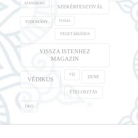
SZANSZKRIT
SZEKÉRFESZTIVÁL
TUDÁS
TUDOMÁNY
VEGETÁRIÁNUS
VISSZA ISTENHEZ
MAGAZIN
VÍZ
ZENE
VÉDIKUS
ÉTELOSZTÁS
ÖKO