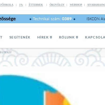
|
FÔISKOLA
|
1%
|
ÉTTERMEK
|
ÖKOVÖLGY
|
WEBSHOP
|
SIVARAMASW
TT
SEGÍTENÉK
HÍREK
RÓLUNK
KAPCSOL
SÉGTESZT