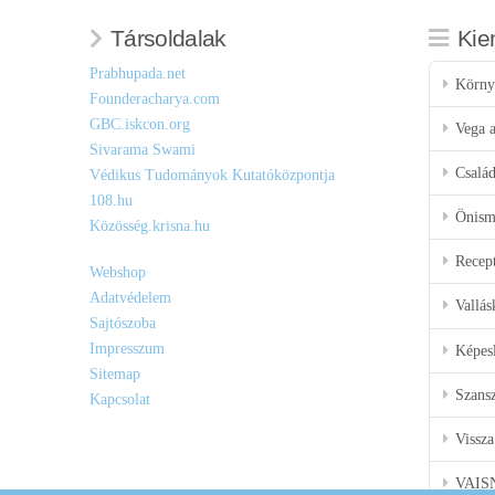
Társoldalak
Kie
Prabhupada.net
Körny
Founderacharya.com
GBC.iskcon.org
Vega a
Sivarama Swami
Csalá
Védikus Tudományok Kutatóközpontja
108.hu
Önisme
Közösség.krisna.hu
Recep
Webshop
Adatvédelem
Vallás
Sajtószoba
Impresszum
Képes
Sitemap
Szansz
Kapcsolat
Vissza
VAIS