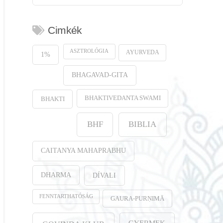
Cimkék
ASZTROLÓGIA
AYURVEDA
1%
BHAGAVAD-GITA
BHAKTIVEDANTA SWAMI
BHAKTI
BHF
BIBLIA
CAITANYA MAHAPRABHU
DHARMA
DÍVALI
FENNTARTHATÓSÁG
GAURA-PURṆIMĀ
GYERMEK