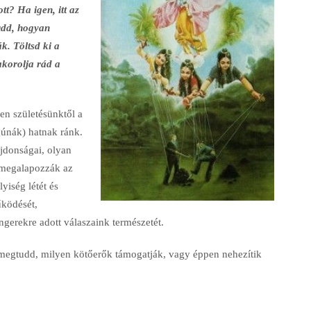
tt? Ha igen, itt az
udd, hogyan
k. Töltsd ki a
akorolja rád a
en születésünktől a
gúnák) hatnak ránk.
jdonságai, olyan
 megalapozzák az
yiség létét és
űködését,
gerekre adott válaszaink természetét.
megtudd, milyen kötőerők támogatják, vagy éppen nehezítik