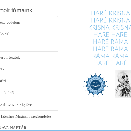
melt témáink
ezetvédelem
loldal
d
reti tesztek
tek
közi
lapküldő
krit szavak kiejtése
 Istenhez Magazin megrendelés
NAVA NAPTÁR