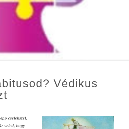
habitusod? Védikus
zt
épp cselekszel,
ár veled, hogy