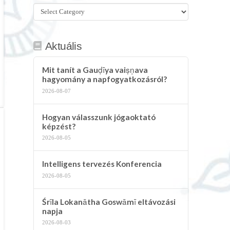
Összes
kategória
Aktuális
Mit tanít a Gauḍīya vaiṣṇava
hagyomány a napfogyatkozásról?
2026-08-07
Hogyan válasszunk jógaoktató
képzést?
2026-08-05
Intelligens tervezés Konferencia
2026-08-05
Śrīla Lokanātha Goswāmī eltávozási
napja
2026-08-03