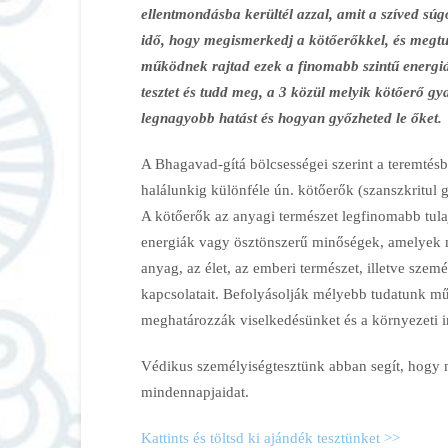
ellentmondásba kerültél azzal, amit a szíved súgo
idő, hogy megismerkedj a kötőerőkkel, és megt
működnek rajtad ezek a finomabb szintű energiá
tesztet és tudd meg, a 3 közül melyik kötőerő gy
legnagyobb hatást és hogyan győzheted le őket.
A Bhagavad-gítá bölcsességei szerint a teremtésb
halálunkig különféle ún. kötőerők (szanszkritul 
A kötőerők az anyagi természet legfinomabb tula
energiák vagy ösztönszerű minőségek, amelyek
anyag, az élet, az emberi természet, illetve személ
kapcsolatait. Befolyásolják mélyebb tudatunk m
meghatározzák viselkedésünket és a környezeti in
Védikus személyiségtesztünk abban segít, hogy 
mindennapjaidat.
Kattints és töltsd ki ajándék tesztünket >>