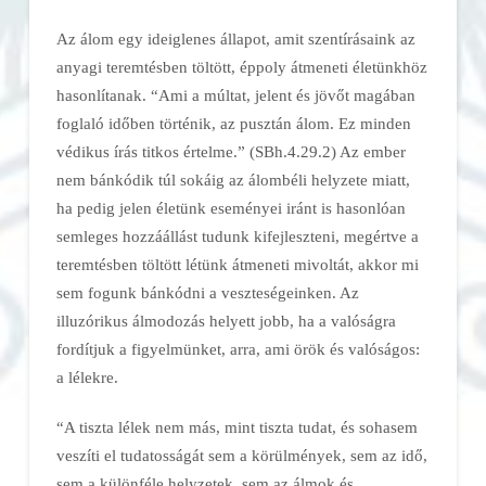
Az álom egy ideiglenes állapot, amit szentírásaink az
anyagi teremtésben töltött, éppoly átmeneti életünkhöz
hasonlítanak. “Ami a múltat, jelent és jövőt magában
foglaló időben történik, az pusztán álom. Ez minden
védikus írás titkos értelme.” (SBh.4.29.2) Az ember
nem bánkódik túl sokáig az álombéli helyzete miatt,
ha pedig jelen életünk eseményei iránt is hasonlóan
semleges hozzáállást tudunk kifejleszteni, megértve a
teremtésben töltött létünk átmeneti mivoltát, akkor mi
sem fogunk bánkódni a veszteségeinken. Az
illuzórikus álmodozás helyett jobb, ha a valóságra
fordítjuk a figyelmünket, arra, ami örök és valóságos:
a lélekre.
“A tiszta lélek nem más, mint tiszta tudat, és sohasem
veszíti el tudatosságát sem a körülmények, sem az idő,
sem a különféle helyzetek, sem az álmok és