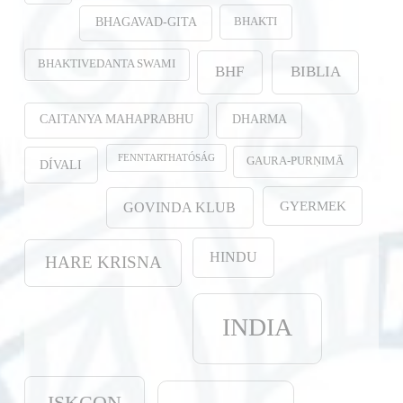
BHAKTI
BHAGAVAD-GITA
BHAKTIVEDANTA SWAMI
BHF
BIBLIA
CAITANYA MAHAPRABHU
DHARMA
FENNTARTHATÓSÁG
GAURA-PURṆIMĀ
DÍVALI
GYERMEK
GOVINDA KLUB
HINDU
HARE KRISNA
INDIA