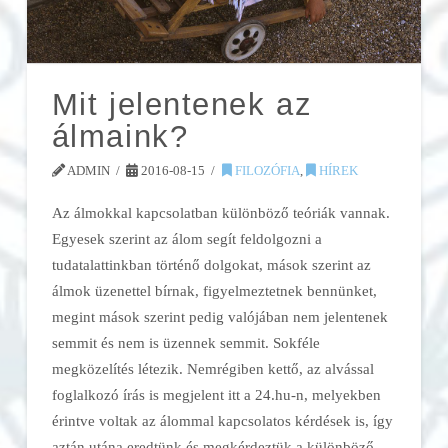
Mit jelentenek az
álmaink?
ADMIN
2016-08-15
FILOZÓFIA
,
HÍREK
Az álmokkal kapcsolatban különböző teóriák vannak.
Egyesek szerint az álom segít feldolgozni a
tudatalattinkban történő dolgokat, mások szerint az
álmok üzenettel bírnak, figyelmeztetnek bennünket,
megint mások szerint pedig valójában nem jelentenek
semmit és nem is üzennek semmit. Sokféle
megközelítés létezik. Nemrégiben kettő, az alvással
foglalkozó írás is megjelent itt a 24.hu-n, melyekben
érintve voltak az álommal kapcsolatos kérdések is, így
aztán utána eredtünk és megkérdeztük a különböző