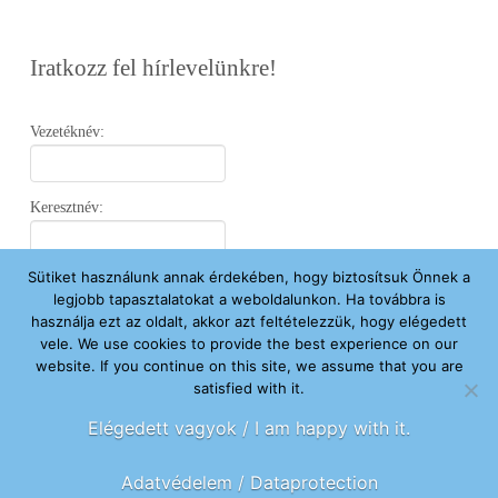
Iratkozz fel hírlevelünkre!
Vezetéknév:
Keresztnév:
Sütiket használunk annak érdekében, hogy biztosítsuk Önnek a
Email:
legjobb tapasztalatokat a weboldalunkon. Ha továbbra is
használja ezt az oldalt, akkor azt feltételezzük, hogy elégedett
vele. We use cookies to provide the best experience on our
Elfogadom az
Adatvédelmi Nyilatkozatot
.
website. If you continue on this site, we assume that you are
satisfied with it.
Feliratkozom
Elégedett vagyok / I am happy with it.
Adatvédelem / Dataprotection