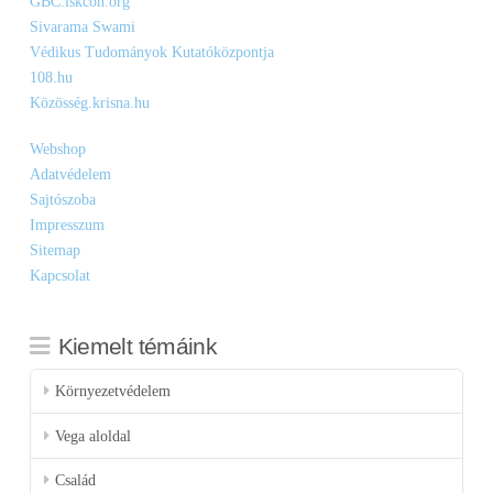
GBC.iskcon.org
Sivarama Swami
Védikus Tudományok Kutatóközpontja
108.hu
Közösség.krisna.hu
Webshop
Adatvédelem
Sajtószoba
Impresszum
Sitemap
Kapcsolat
Kiemelt témáink
Környezetvédelem
Vega aloldal
Család