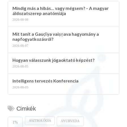
Mindig más a hibás… vagy mégsem? – A magyar
áldozatszerep anatómiája
2026-08-08
Mit tanít a Gauḍīya vaiṣṇava hagyomány a
napfogyatkozásról?
2026-08-07
Hogyan válasszunk jógaoktató képzést?
2026-08-05
Intelligens tervezés Konferencia
2026-08-05
Cimkék
ASZTROLÓGIA
AYURVEDA
1%