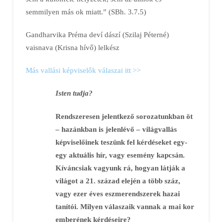
semmilyen más ok miatt.” (SBh. 3.7.5)
Gandharvika Préma deví dászí (Szilaj Péterné)
vaisnava (Krisna hívő) lelkész
Más vallási képviselők válaszai itt >>
Isten tudja?
Rendszeresen jelentkező sorozatunkban öt
– hazánkban is jelenlévő – világvallás
képviselőinek teszünk fel kérdéseket egy-
egy aktuális hír, vagy esemény kapcsán.
Kíváncsiak vagyunk rá, hogyan látják a
világot a 21. század elején a több száz,
vagy ezer éves eszmerendszerek hazai
tanítói. Milyen válaszaik vannak a mai kor
emberének kérdéseire?