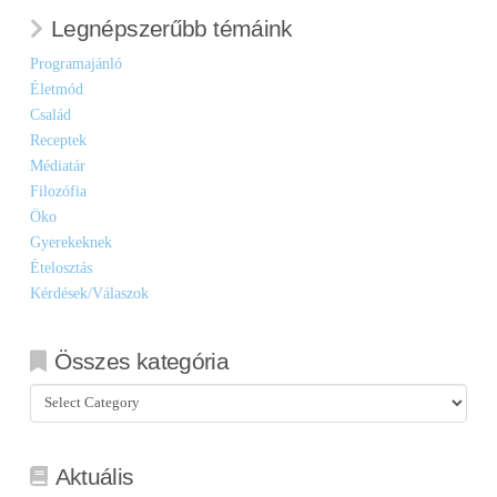
Legnépszerűbb témáink
Programajánló
Életmód
Család
Receptek
Médiatár
Filozófia
Öko
Gyerekeknek
Ételosztás
Kérdések/Válaszok
Összes kategória
Összes
kategória
Aktuális