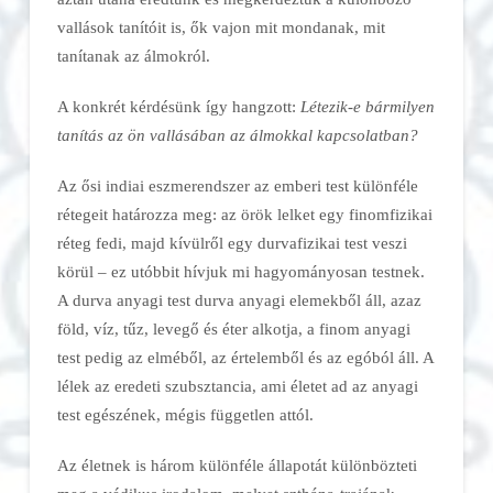
vallások tanítóit is, ők vajon mit mondanak, mit
tanítanak az álmokról.
A konkrét kérdésünk így hangzott:
Létezik-e bármilyen
tanítás az ön vallásában az álmokkal kapcsolatban?
Az ősi indiai eszmerendszer az emberi test különféle
rétegeit határozza meg: az örök lelket egy finomfizikai
réteg fedi, majd kívülről egy durvafizikai test veszi
körül – ez utóbbit hívjuk mi hagyományosan testnek.
A durva anyagi test durva anyagi elemekből áll, azaz
föld, víz, tűz, levegő és éter alkotja, a finom anyagi
test pedig az elméből, az értelemből és az egóból áll. A
lélek az eredeti szubsztancia, ami életet ad az anyagi
test egészének, mégis független attól.
Az életnek is három különféle állapotát különbözteti