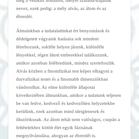
meg a védikus irodalom, melyet szthána-trajának
nevez, ezek pedig: a mély alvás, az álom és az
ébrenlét.
Álmainkban a tudatalattinkat ért benyomások és
dédelgetett vágyaink hatására sok mindent
létrehozunk, sokféle helyen járunk, különféle
lényekkel, régen látott emberekkel találkozunk,
amikor azonban felébredünk, mindez szertefoszlik.
Alvás közben a finomfizikai test képes elhagyni a
durvafizikai testet és a finomabb dimenziókban
vándorolhat. Az elme különféle állapotai
következtében álmunkban, amikor a tudatunk teljesen
be van fedve, kedvező és kedvezőtlen helyzetekbe
kerülünk, ezek azonban mind ideiglenesek és
illuzórikusak. Az álom tehát nem valóságos, csupán a
feltételekhez kötött élet egyik fázisának
megnyilvánulása, ahogyan az ébrenlét is.