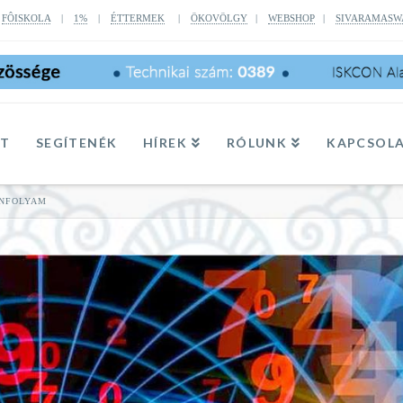
|
FÔISKOLA
|
1%
|
ÉTTERMEK
|
ÖKOVÖLGY
|
WEBSHOP
|
SIVARAMASW
TT
SEGÍTENÉK
HÍREK
RÓLUNK
KAPCSOL
ANFOLYAM