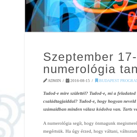
Szeptember 17-
numerológia ta
ADMIN
2016-08-15
BUDAPEST PROGRA
Tudod-e mire születtél? Tudod-e, mi a feladato
családtagjaiddal? Tudod-e, hogy hogyan neveld g
számaidban minden válasz kódolva van. Tarts ve
A numerológia segít, hogy önmagunk megismerés
megértsük. Ha úgy érzed, hogy váltani, változtatn