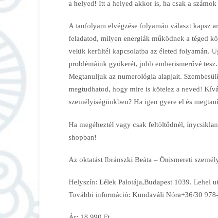
a helyed! Itt a helyed akkor is, ha csak a számok 
A tanfolyam elvégzése folyamán választ kapsz ar
feladatod, milyen energiák működnek a téged kö
velük kerültél kapcsolatba az életed folyamán. U
problémáink gyökerét, jobb emberismerővé tesz.
Megtanuljuk az numerológia alapjait. Szembesülü
megtudhatod, hogy mire is kötelez a neved! Kíván
személyiségünkben? Ha igen gyere el és megtanítj
Ha megéheztél vagy csak feltöltődnél, ínycsikl
shopban!
Az oktatást Ibránszki Beáta – Önismereti személyi
Helyszín: Lélek Palotája,Budapest 1039. Lehel u
További információ: Kundaváli Nóra+36/30 978
Ár: 18 990 Ft