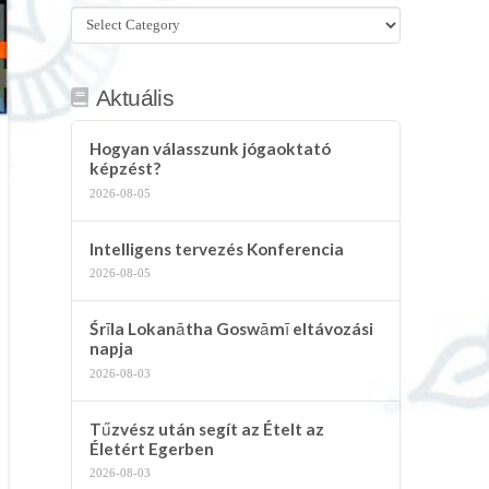
Összes
kategória
Aktuális
Hogyan válasszunk jógaoktató
képzést?
2026-08-05
Intelligens tervezés Konferencia
2026-08-05
Śrīla Lokanātha Goswāmī eltávozási
napja
2026-08-03
Tűzvész után segít az Ételt az
Életért Egerben
2026-08-03