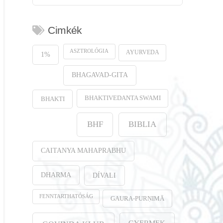
Cimkék
ASZTROLÓGIA
AYURVEDA
1%
BHAGAVAD-GITA
BHAKTIVEDANTA SWAMI
BHAKTI
BHF
BIBLIA
CAITANYA MAHAPRABHU
DHARMA
DÍVALI
FENNTARTHATÓSÁG
GAURA-PURṆIMĀ
GYERMEK