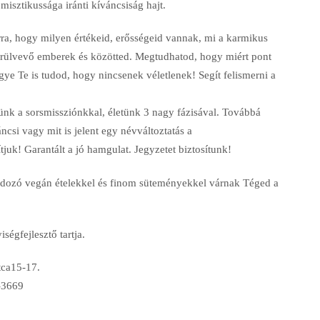
misztikussága iránti kíváncsiság hajt.
ra, hogy milyen értékeid, erősségeid vannak, mi a karmikus
rülvevő emberek és közötted. Megtudhatod, hogy miért pont
gye Te is tudod, hogy nincsenek véletlenek! Segít felismerni a
nk a sorsmissziónkkal, életünk 3 nagy fázisával. Továbbá
csi vagy mit is jelent egy névváltoztatás a
uk! Garantált a jó hamgulat. Jegyzetet biztosítunk!
andozó vegán ételekkel és finom süteményekkel várnak Téged a
ségfejlesztő tartja.
tca15-17.
-3669