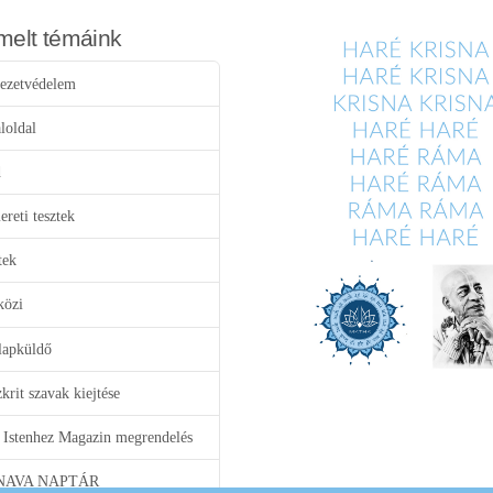
melt témáink
ezetvédelem
loldal
d
reti tesztek
tek
közi
lapküldő
krit szavak kiejtése
 Istenhez Magazin megrendelés
NAVA NAPTÁR