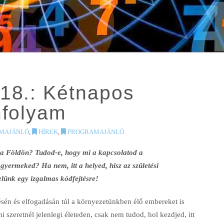
18.: Kétnapos
nfolyam
MAJÁNLÓ
,
HÍREK
,
PROGRAMAJÁNLÓ
d a Földön? Tudod-e, hogy mi a kapcsolatod a
yermeked? Ha nem, itt a helyed, hisz az születési
lünk egy izgalmas kódfejtésre!
én és elfogadásán túl a környezetünkben élő embereket is
i szeretnél jelenlegi életeden, csak nem tudod, hol kezdjed, itt