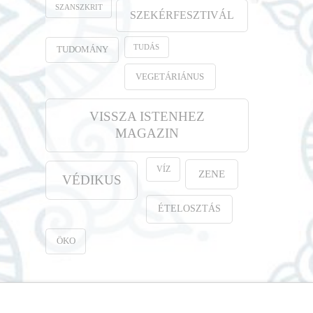
SZANSZKRIT
SZEKÉRFESZTIVÁL
TUDÁS
TUDOMÁNY
VEGETÁRIÁNUS
VISSZA ISTENHEZ
MAGAZIN
VÍZ
ZENE
VÉDIKUS
ÉTELOSZTÁS
ÖKO