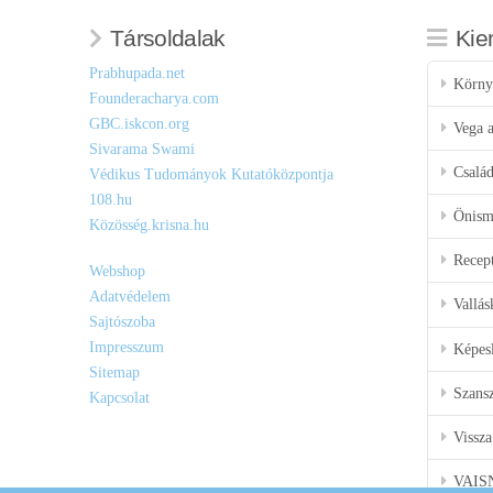
Társoldalak
Kie
Prabhupada.net
Körny
Founderacharya.com
GBC.iskcon.org
Vega a
Sivarama Swami
Csalá
Védikus Tudományok Kutatóközpontja
108.hu
Önisme
Közösség.krisna.hu
Recep
Webshop
Adatvédelem
Vallás
Sajtószoba
Impresszum
Képes
Sitemap
Szansz
Kapcsolat
Vissza
VAIS