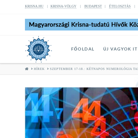
KRISNA.HU
|
KRISNA-VÖLGY
|
BUDAPEST
|
ÉTELOSZTÁS
FŐOLDAL
ÚJ VAGYOK I
HOME
HÍREK
SZEPTEMBER 17-18.: KÉTNAPOS NUMEROLÓGIA T