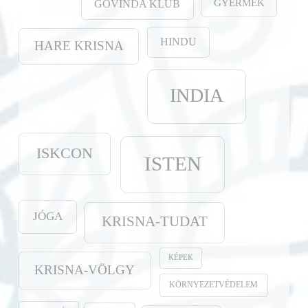
GYERMEK
GOVINDA KLUB
HINDU
HARE KRISNA
INDIA
ISKCON
ISTEN
JÓGA
KRISNA-TUDAT
KÉPEK
KRISNA-VÖLGY
KÖRNYEZETVÉDELEM