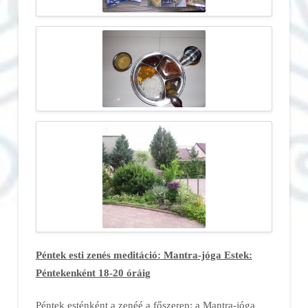
Péntek esti zenés meditáció: Mantra-jóga Estek:
Péntekenként 18-20 óráig
Péntek esténként a zenéé a főszerep: a Mantra-jóga