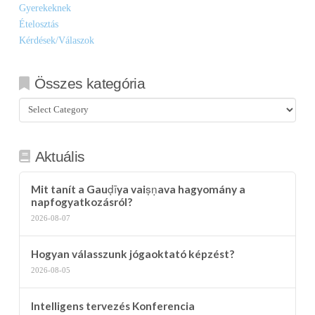
Gyerekeknek
Ételosztás
Kérdések/Válaszok
Összes kategória
Összes
kategória
Aktuális
Mit tanít a Gauḍīya vaiṣṇava hagyomány a
napfogyatkozásról?
2026-08-07
Hogyan válasszunk jógaoktató képzést?
2026-08-05
Intelligens tervezés Konferencia