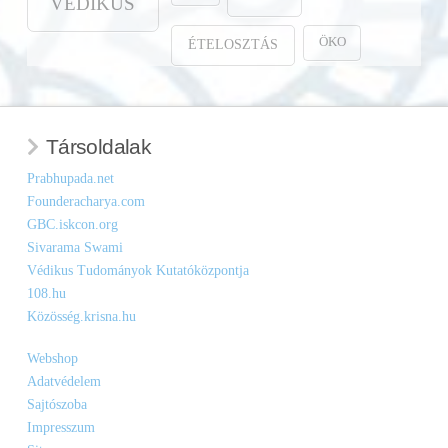
VÉDIKUS
ÖKO
ÉTELOSZTÁS
Társoldalak
Prabhupada.net
Founderacharya.com
GBC.iskcon.org
Sivarama Swami
Védikus Tudományok Kutatóközpontja
108.hu
Közösség.krisna.hu
Webshop
Adatvédelem
Sajtószoba
Impresszum