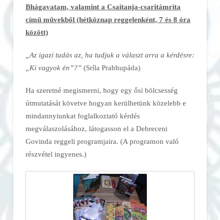
Bhágavatam, valamint a Csaitanja-csaritámrita
című művekből (hétköznap reggelenként, 7 és 8 óra
között)
„Az igazi tudás az, ha tudjuk a választ arra a kérdésre:
„Ki vagyok én”?”
(Sríla Prabhupáda)
Ha szeretné megismerni, hogy egy ősi bölcsesség
útmutatását követve hogyan kerülhetünk közelebb e
mindannyiunkat foglalkoztató kérdés
megválaszolásához, látogasson el a Debreceni
Govinda reggeli programjaira. (A programon való
részvétel ingyenes.)