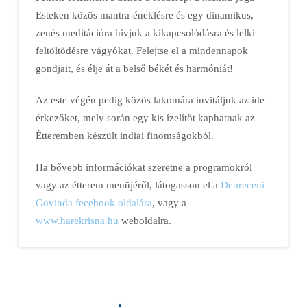
Esteken közös mantra-éneklésre és egy dinamikus,
zenés meditációra hívjuk a kikapcsolódásra és lelki
feltöltődésre vágyókat. Felejtse el a mindennapok
gondjait, és élje át a belső békét és harmóniát!
Az este végén pedig közös lakomára invitáljuk az ide
érkezőket, mely során egy kis ízelítőt kaphatnak az
Étteremben készült indiai finomságokból.
Ha bővebb információkat szeretne a programokról
vagy az étterem menüjéről, látogasson el a
Debreceni
Govinda fecebook oldalára
, vagy a
www.harekrisna.hu
weboldalra.