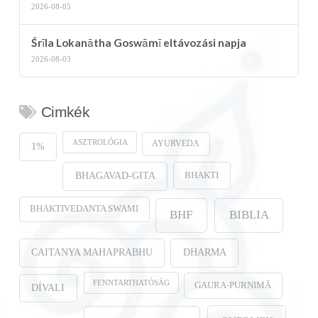
2026-08-05
Śrīla Lokanātha Goswāmī eltávozási napja
2026-08-03
Cimkék
ASZTROLÓGIA
AYURVEDA
1%
BHAKTI
BHAGAVAD-GITA
BHAKTIVEDANTA SWAMI
BHF
BIBLIA
CAITANYA MAHAPRABHU
DHARMA
FENNTARTHATÓSÁG
GAURA-PURṆIMĀ
DÍVALI