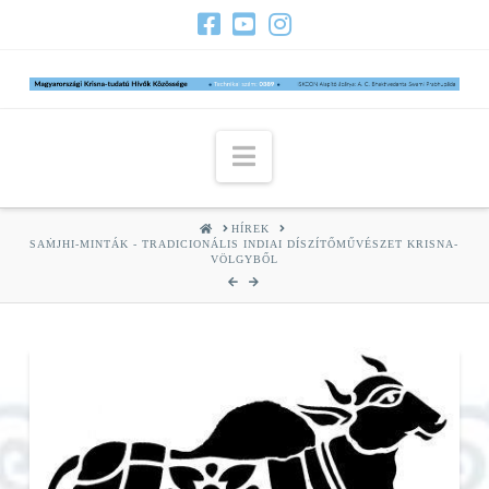
Navigation
HOME
HÍREK
SAṀJHI-MINTÁK - TRADICIONÁLIS INDIAI DÍSZÍTŐMŰVÉSZET KRISNA-
VÖLGYBŐL