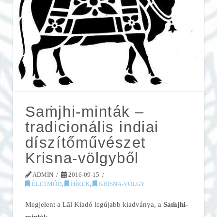
Saṁjhi-minták –
tradicionális indiai
díszítőművészet
Krisna-völgyből
ADMIN
2016-09-15
ÉLETMÓD
,
HÍREK
,
KRISNA-VÖLGY
Megjelent a Lāl Kiadó legújabb kiadványa, a
Saṁjhi-
minták