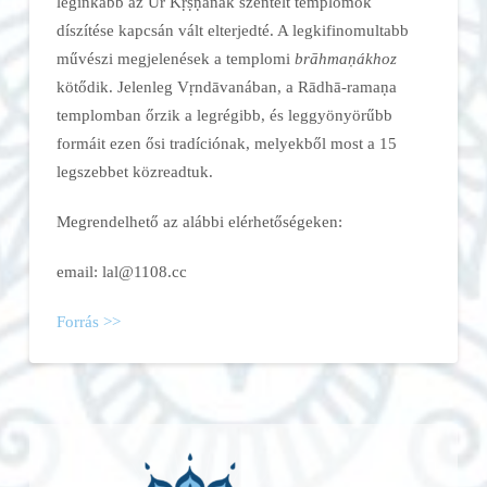
leginkább az Úr Kṛṣṇának szentelt templomok
díszítése kapcsán vált elterjedté. A legkifinomultabb
művészi megjelenések a templomi
brāhmaṇákhoz
kötődik. Jelenleg Vṛndāvanában, a Rādhā-ramaṇa
templomban őrzik a legrégibb, és leggyönyörűbb
formáit ezen ősi tradíciónak, melyekből most a 15
legszebbet közreadtuk.
Megrendelhető az alábbi elérhetőségeken:
email:
lal@1108.cc
Forrás >>