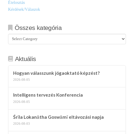
Ételosztás
Kérdések/Válaszok
Összes kategória
Összes
kategória
Aktuális
Hogyan válasszunk jógaoktató képzést?
2026-08-05
Intelligens tervezés Konferencia
2026-08-05
Śrīla Lokanātha Goswāmī eltávozási napja
2026-08-03