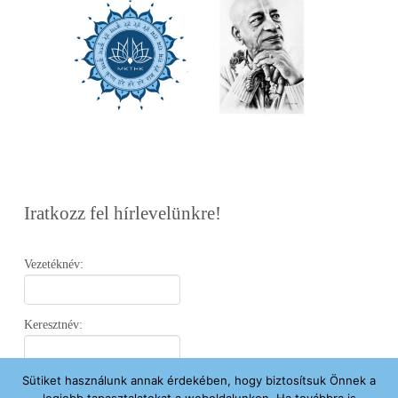
Iratkozz fel hírlevelünkre!
Vezetéknév:
Keresztnév:
Sütiket használunk annak érdekében, hogy biztosítsuk Önnek a
Email: