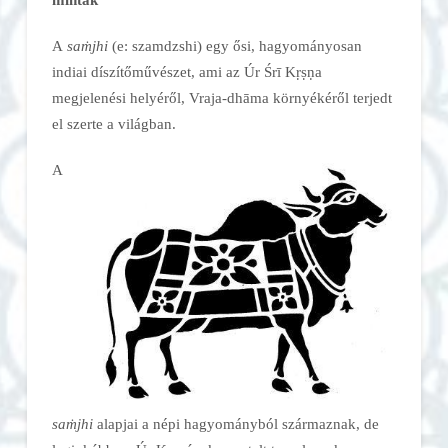
A
saṁjhi
(e: szamdzshi) egy ősi, hagyományosan
indiai díszítőművészet, ami az Úr Śrī Kṛṣṇa
megjelenési helyéről, Vraja-dhāma környékéről terjedt
el szerte a világban.
A
saṁjhi
alapjai a népi hagyományból származnak, de