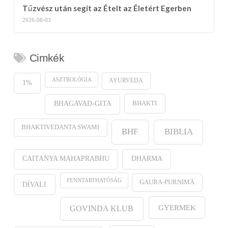
Tűzvész után segít az Ételt az Életért Egerben
2026-08-03
Cimkék
ASZTROLÓGIA
AYURVEDA
1%
BHAKTI
BHAGAVAD-GITA
BHAKTIVEDANTA SWAMI
BHF
BIBLIA
CAITANYA MAHAPRABHU
DHARMA
FENNTARTHATÓSÁG
GAURA-PURṆIMĀ
DÍVALI
GYERMEK
GOVINDA KLUB