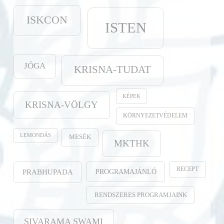
ISKCON
ISTEN
JÓGA
KRISNA-TUDAT
KÉPEK
KRISNA-VÖLGY
KÖRNYEZETVÉDELEM
LEMONDÁS
MESÉK
MKTHK
RECEPT
PROGRAMAJÁNLÓ
PRABHUPADA
RENDSZERES PROGRAMJAINK
SIVARAMA SWAMI