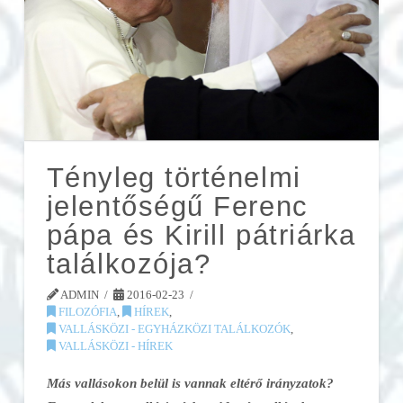
Tényleg történelmi
jelentőségű Ferenc
pápa és Kirill pátriárka
találkozója?
ADMIN
2016-02-23
FILOZÓFIA
,
HÍREK
,
VALLÁSKÖZI - EGYHÁZKÖZI TALÁLKOZÓK
,
VALLÁSKÖZI - HÍREK
Más vallásokon belül is vannak eltérő irányzatok?