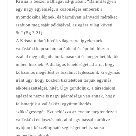
Krisna is beszél a Bhagavad-gítában: “Bármit tegyen
egy nagy egyéniség, a közönséges emberek a
nyomdokába lépnek, és bármilyen irányadó mértéket
szabjon meg saját példájával, az egész világ követi
őt.” (Bg.3.21)
A Krisna-tudatú hívők világszerte igyekeznek
vallásközi kapcsolatokat építeni és ápolni, hiszen
ezáltal meghallgathatunk másokat és megérthetjük, ők
miben hisznek. A dialógus lehetőséget ad arra, hogy
kölcsönös megértést és bizalmat fejlesszünk ki egymás
iránt úgy, hogy közben tiszteletben tartjuk egymás
elkötelezettségét, hitét. Úgy gondoljuk, a társadalom
egészére nézve is nagy jelentősége van annak, hogy
felismerjük a vallásközi együttműködés
szükségességét. Ezt példázza az évente megrendezett
vallásközi ételosztásunk, ahol egymással karöltve
nyújtunk kézzelfogható segítséget nehéz sorsú
embertársainknak.