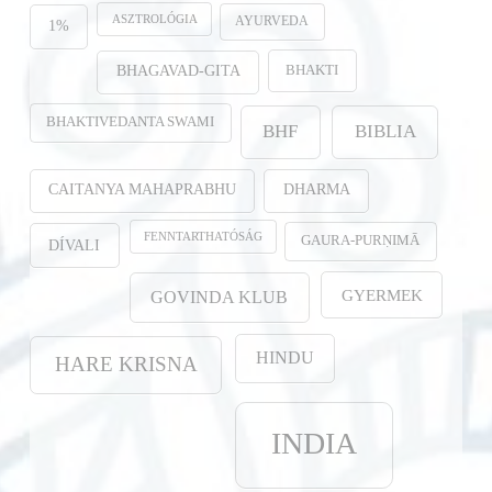
ASZTROLÓGIA
AYURVEDA
1%
BHAKTI
BHAGAVAD-GITA
BHAKTIVEDANTA SWAMI
BHF
BIBLIA
CAITANYA MAHAPRABHU
DHARMA
FENNTARTHATÓSÁG
GAURA-PURṆIMĀ
DÍVALI
GYERMEK
GOVINDA KLUB
HINDU
HARE KRISNA
INDIA