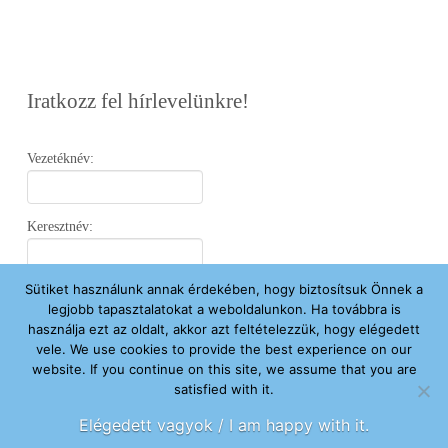
Iratkozz fel hírlevelünkre!
Vezetéknév:
Keresztnév:
Sütiket használunk annak érdekében, hogy biztosítsuk Önnek a
Email:
legjobb tapasztalatokat a weboldalunkon. Ha továbbra is
használja ezt az oldalt, akkor azt feltételezzük, hogy elégedett
vele. We use cookies to provide the best experience on our
Elfogadom az
Adatvédelmi Nyilatkozatot
.
website. If you continue on this site, we assume that you are
satisfied with it.
Feliratkozom
Elégedett vagyok / I am happy with it.