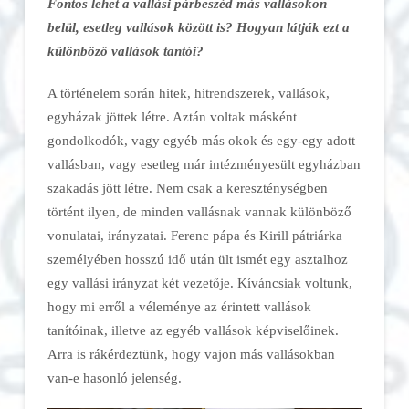
Fontos lehet a vallási párbeszéd más vallásokon
belül, esetleg vallások között is? Hogyan látják ezt a
különböző vallások tantói?
A történelem során hitek, hitrendszerek, vallások,
egyházak jöttek létre. Aztán voltak másként
gondolkodók, vagy egyéb más okok és egy-egy adott
vallásban, vagy esetleg már intézményesült egyházban
szakadás jött létre. Nem csak a kereszténységben
történt ilyen, de minden vallásnak vannak különböző
vonulatai, irányzatai. Ferenc pápa és Kirill pátriárka
személyében hosszú idő után ült ismét egy asztalhoz
egy vallási irányzat két vezetője. Kíváncsiak voltunk,
hogy mi erről a véleménye az érintett vallások
tanítóinak, illetve az egyéb vallások képviselőinek.
Arra is rákérdeztünk, hogy vajon más vallásokban
van-e hasonló jelenség.