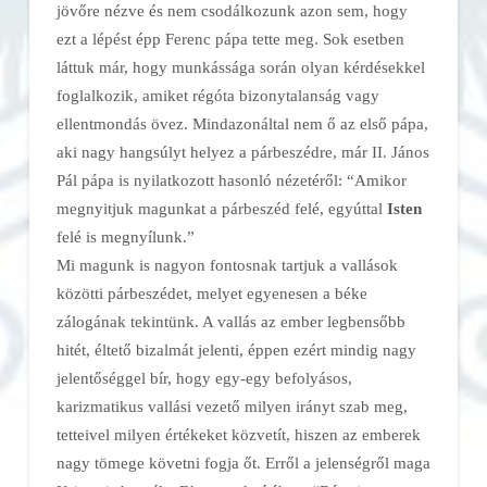
jövőre nézve és nem csodálkozunk azon sem, hogy
ezt a lépést épp Ferenc pápa tette meg. Sok esetben
láttuk már, hogy munkássága során olyan kérdésekkel
foglalkozik, amiket régóta bizonytalanság vagy
ellentmondás övez. Mindazonáltal nem ő az első pápa,
aki nagy hangsúlyt helyez a párbeszédre, már II. János
Pál pápa is nyilatkozott hasonló nézetéről: “Amikor
megnyitjuk magunkat a párbeszéd felé, egyúttal
Isten
felé is megnyílunk.”
Mi magunk is nagyon fontosnak tartjuk a vallások
közötti párbeszédet, melyet egyenesen a béke
zálogának tekintünk. A vallás az ember legbensőbb
hitét, éltető bizalmát jelenti, éppen ezért mindig nagy
jelentőséggel bír, hogy egy-egy befolyásos,
karizmatikus vallási vezető milyen irányt szab meg,
tetteivel milyen értékeket közvetít, hiszen az emberek
nagy tömege követni fogja őt. Erről a jelenségről maga