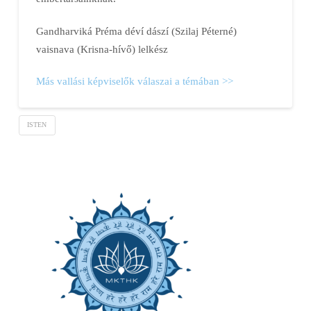
Gandharviká Préma déví dászí (Szilaj Péterné)
vaisnava (Krisna-hívő) lelkész
Más vallási képviselők válaszai a témában >>
ISTEN