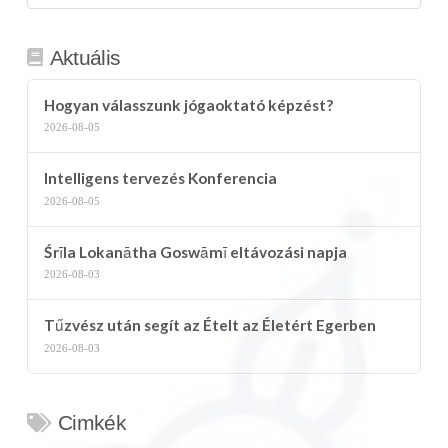
kategória
Aktuális
Hogyan válasszunk jógaoktató képzést?
2026-08-05
Intelligens tervezés Konferencia
2026-08-05
Śrīla Lokanātha Goswāmī eltávozási napja
2026-08-03
Tűzvész után segít az Ételt az Életért Egerben
2026-08-03
Cimkék