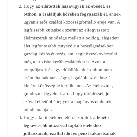
Hogy
az ellátottak hazavigyék az ebédet, és
otthon, a családjuk körében fogyasszák el
, ennek
ugyanis erős családi közösségformáló ereje van. A
legfrissebb kutatások szerint az elfogyasztott
élelmiszerek minősége mellett a boldog, elégedett
élet legfontosabb tényezője a beszélgetésekben
gazdag közös étkezés, ami segít összekovácsolni
még a krízisbe került családokat is. Azok a
nyugdíjasok és egyedülállók, akik otthon nem
számíthatnak társaságra, legalább az ételosztás
idejére közösségbe kerülhetnek. Az ételosztók,
gondozók figyelnek arra, hogy törődéssel, jó
szóval élhetőbbé tegyék a magányos emberek
mindennapjait.
Hogy a kerületekben élő rászorulók
a lehető
legkevesebb utazással tápláló ételekhez
juthassanak, ezáltal időt és pénzt takarítsanak