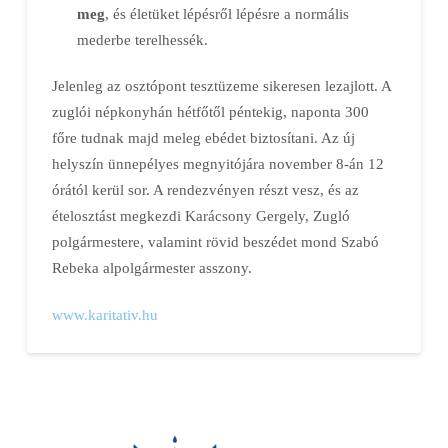
meg
, és életüket lépésről lépésre a normális
mederbe terelhessék.
Jelenleg az osztópont tesztüzeme sikeresen lezajlott. A
zuglói népkonyhán hétfőtől péntekig, naponta 300
főre tudnak majd meleg ebédet biztosítani. Az új
helyszín ünnepélyes megnyitójára november 8-án 12
órától kerül sor. A rendezvényen részt vesz, és az
ételosztást megkezdi Karácsony Gergely, Zugló
polgármestere, valamint rövid beszédet mond Szabó
Rebeka alpolgármester asszony.
www.karitativ.hu