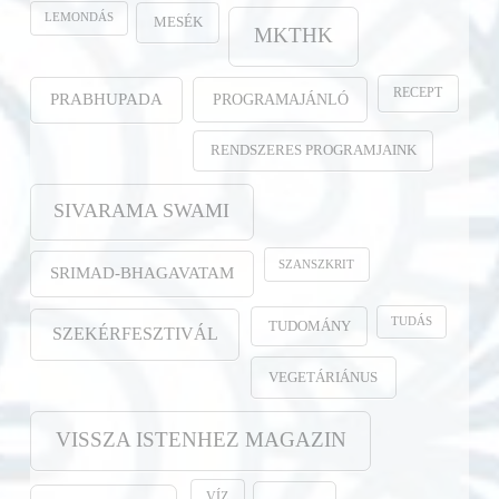
LEMONDÁS
MESÉK
MKTHK
RECEPT
PROGRAMAJÁNLÓ
PRABHUPADA
RENDSZERES PROGRAMJAINK
SIVARAMA SWAMI
SZANSZKRIT
SRIMAD-BHAGAVATAM
TUDÁS
TUDOMÁNY
SZEKÉRFESZTIVÁL
VEGETÁRIÁNUS
VISSZA ISTENHEZ MAGAZIN
VÍZ