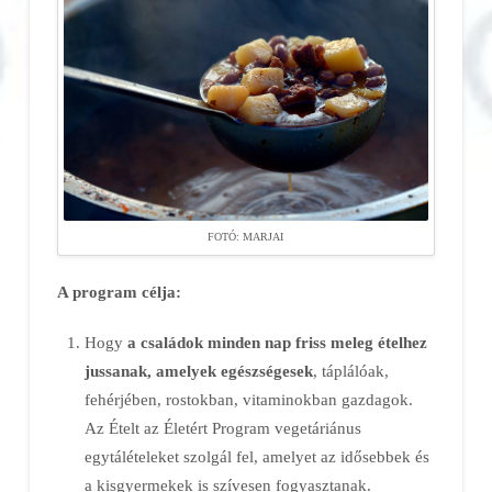
FOTÓ: MARJAI
A program célja:
Hogy
a családok minden nap friss meleg ételhez
jussanak, amelyek egészségesek
, táplálóak,
fehérjében, rostokban, vitaminokban gazdagok.
Az Ételt az Életért Program vegetáriánus
egytálételeket szolgál fel, amelyet az idősebbek és
a kisgyermekek is szívesen fogyasztanak.