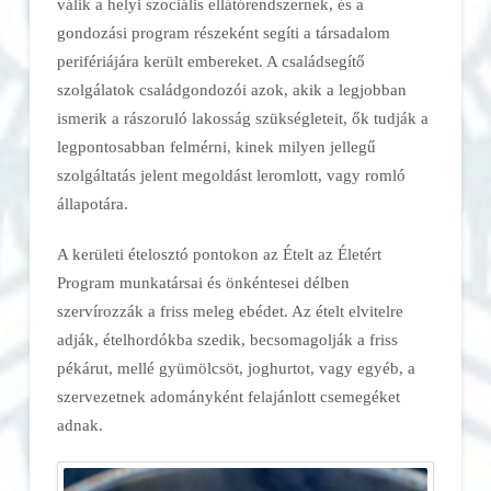
válik a helyi szociális ellátórendszernek, és a
gondozási program részeként segíti a társadalom
perifériájára került embereket. A családsegítő
szolgálatok családgondozói azok, akik a legjobban
ismerik a rászoruló lakosság szükségleteit, ők tudják a
legpontosabban felmérni, kinek milyen jellegű
szolgáltatás jelent megoldást leromlott, vagy romló
állapotára.
A kerületi ételosztó pontokon az Ételt az Életért
Program munkatársai és önkéntesei délben
szervírozzák a friss meleg ebédet. Az ételt elvitelre
adják, ételhordókba szedik, becsomagolják a friss
pékárut, mellé gyümölcsöt, joghurtot, vagy egyéb, a
szervezetnek adományként felajánlott csemegéket
adnak.