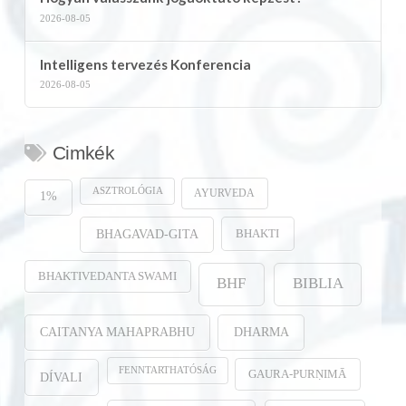
2026-08-05
Intelligens tervezés Konferencia
2026-08-05
Cimkék
ASZTROLÓGIA
AYURVEDA
1%
BHAKTI
BHAGAVAD-GITA
BHAKTIVEDANTA SWAMI
BHF
BIBLIA
CAITANYA MAHAPRABHU
DHARMA
FENNTARTHATÓSÁG
GAURA-PURṆIMĀ
DÍVALI