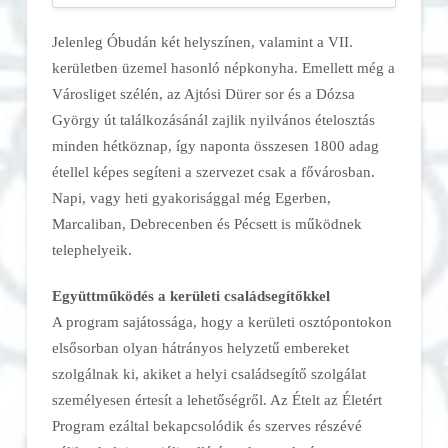
Jelenleg Óbudán két helyszínen, valamint a VII.
kerületben üzemel hasonló népkonyha. Emellett még a
Városliget szélén, az Ajtósi Dürer sor és a Dózsa
György út találkozásánál zajlik nyilvános ételosztás
minden hétköznap, így naponta összesen 1800 adag
étellel képes segíteni a szervezet csak a fővárosban.
Napi, vagy heti gyakorisággal még Egerben,
Marcaliban, Debrecenben és Pécsett is működnek
telephelyeik.
Együttműködés a kerületi családsegítőkkel
A program sajátossága, hogy a kerületi osztópontokon
elsősorban olyan hátrányos helyzetű embereket
szolgálnak ki, akiket a helyi családsegítő szolgálat
személyesen értesít a lehetőségről. Az Ételt az Életért
Program ezáltal bekapcsolódik és szerves részévé