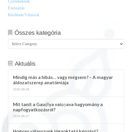
Gyerekeknek
Ételosztás
Kérdések/Válaszok
Összes kategória
Összes
kategória
Aktuális
Mindig más a hibás… vagy mégsem? – A magyar
áldozatszerep anatómiája
2026-08-08
Mit tanít a Gauḍīya vaiṣṇava hagyomány a
napfogyatkozásról?
2026-08-07
Hogyan válasszunk jógaoktató képzést?