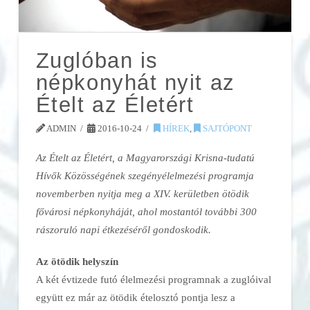
Zuglóban is
népkonyhát nyit az
Ételt az Életért
ADMIN
2016-10-24
HÍREK
,
SAJTÓPONT
Az Ételt az Életért, a Magyarországi Krisna-tudatú
Hívők Közösségének szegényélelmezési programja
novemberben nyitja meg a XIV. kerületben ötödik
fővárosi népkonyháját, ahol mostantól további 300
rászoruló napi étkezéséről gondoskodik.
Az ötödik helyszín
A két évtizede futó élelmezési programnak a zuglóival
együtt ez már az ötödik ételosztó pontja lesz a