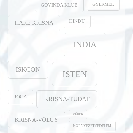
GYERMEK
GOVINDA KLUB
HINDU
HARE KRISNA
INDIA
ISKCON
ISTEN
JÓGA
KRISNA-TUDAT
KÉPEK
KRISNA-VÖLGY
KÖRNYEZETVÉDELEM