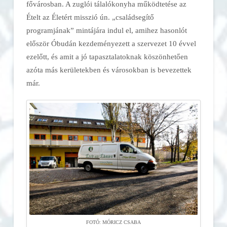
fővárosban. A zuglói tálalókonyha működtetése az
Ételt az Életért misszió ún. „családsegítő
programjának” mintájára indul el, amihez hasonlót
először Óbudán kezdeményezett a szervezet 10 évvel
ezelőtt, és amit a jó tapasztalatoknak köszönhetően
azóta más kerületekben és városokban is bevezettek
már.
FOTÓ: MÓRICZ CSABA