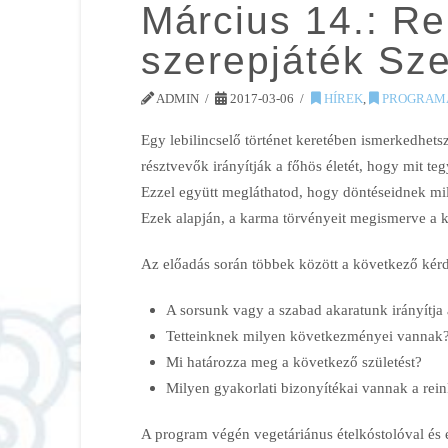
Március 14.: Re
szerepjáték Sz
ADMIN
2017-03-06
HÍREK
,
PROGRAM
Egy lebilincselő történet keretében ismerkedhets
résztvevők irányítják a főhös életét, hogy mit tegy
Ezzel együtt megláthatod, hogy döntéseidnek mi
Ezek alapján, a karma törvényeit megismerve a k
Az előadás során többek között a következő kérdé
A sorsunk vagy a szabad akaratunk irányítja 
Tetteinknek milyen következményei vannak
Mi határozza meg a következő születést?
Milyen gyakorlati bizonyítékai vannak a rei
A program végén vegetáriánus ételkóstolóval és 