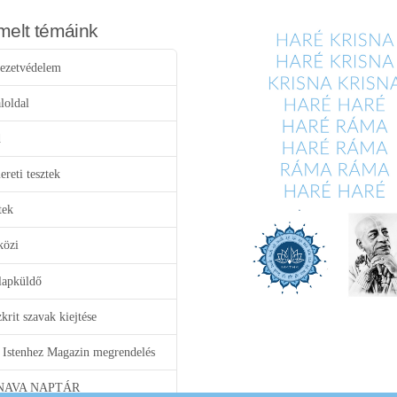
melt témáink
ezetvédelem
loldal
d
reti tesztek
tek
közi
lapküldő
krit szavak kiejtése
 Istenhez Magazin megrendelés
NAVA NAPTÁR