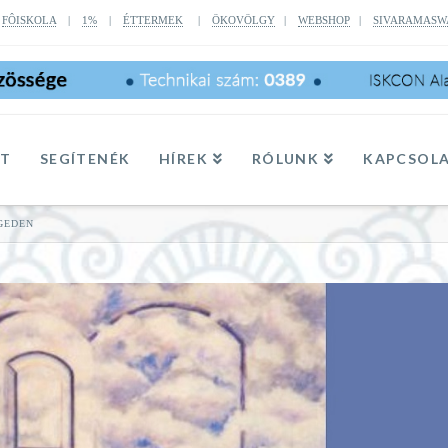
|
FÔISKOLA
|
1%
|
ÉTTERMEK
|
ÖKOVÖLGY
|
WEBSHOP
|
SIVARAMASW
TT
SEGÍTENÉK
HÍREK
RÓLUNK
KAPCSOL
GEDEN