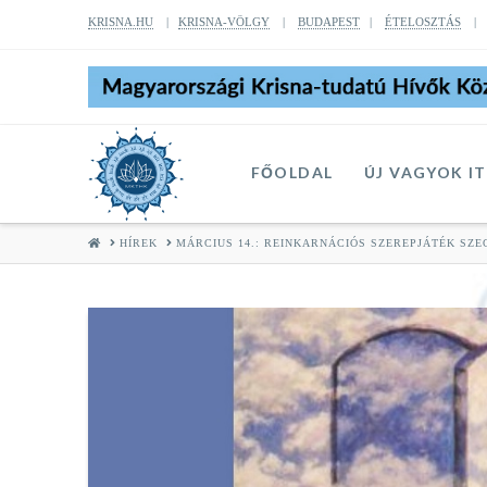
KRISNA.HU
|
KRISNA-VÖLGY
|
BUDAPEST
|
ÉTELOSZTÁS
FŐOLDAL
ÚJ VAGYOK I
HOME
HÍREK
MÁRCIUS 14.: REINKARNÁCIÓS SZEREPJÁTÉK SZE