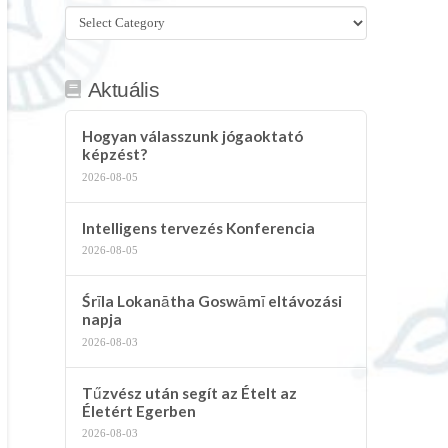
Összes
kategória
Aktuális
Hogyan válasszunk jógaoktató
képzést?
2026-08-05
Intelligens tervezés Konferencia
2026-08-05
Śrīla Lokanātha Goswāmī eltávozási
napja
2026-08-03
Tűzvész után segít az Ételt az
Életért Egerben
2026-08-03