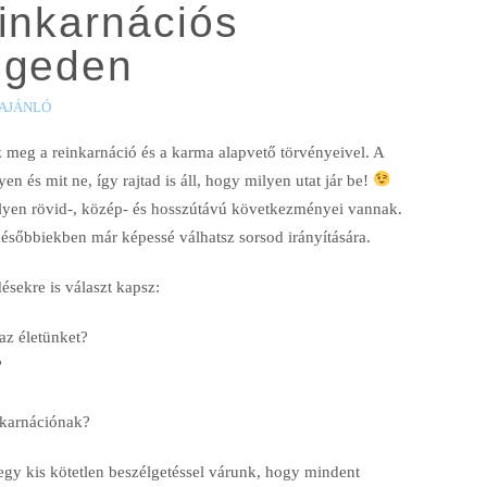
inkarnációs
egeden
AJÁNLÓ
z meg a reinkarnáció és a karma alapvető törvényeivel. A
en és mit ne, így rajtad is áll, hogy milyen utat jár be!
lyen rövid-, közép- és hosszútávú következményei vannak.
ésőbbiekben már képessé válhatsz sorsod irányítására.
sekre is választ kapsz:
az életünket?
?
nkarnációnak?
egy kis kötetlen beszélgetéssel várunk, hogy mindent