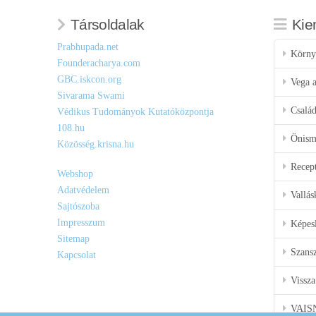
Társoldalak
Kie
Prabhupada.net
Körny
Founderacharya.com
GBC.iskcon.org
Vega a
Sivarama Swami
Csalá
Védikus Tudományok Kutatóközpontja
108.hu
Önisme
Közösség.krisna.hu
Recep
Webshop
Adatvédelem
Vallás
Sajtószoba
Impresszum
Képes
Sitemap
Szansz
Kapcsolat
Vissza
VAIS