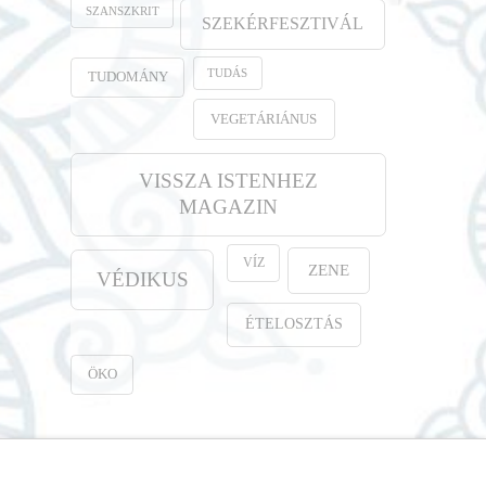
SZANSZKRIT
SZEKÉRFESZTIVÁL
TUDÁS
TUDOMÁNY
VEGETÁRIÁNUS
VISSZA ISTENHEZ
MAGAZIN
VÍZ
ZENE
VÉDIKUS
ÉTELOSZTÁS
ÖKO