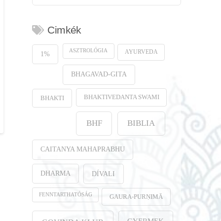
Cimkék
ASZTROLÓGIA
AYURVEDA
1%
BHAGAVAD-GITA
BHAKTIVEDANTA SWAMI
BHAKTI
BHF
BIBLIA
CAITANYA MAHAPRABHU
DHARMA
DÍVALI
FENNTARTHATÓSÁG
GAURA-PURṆIMĀ
GYERMEK