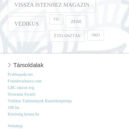
VISSZA ISTENHEZ MAGAZIN
VÍZ
ZENE
VÉDIKUS
ÖKO
ÉTELOSZTÁS
Társoldalak
Prabhupada.net
Founderacharya.com
GBC.iskcon.org
Sivarama Swami
Védikus Tudományok Kutatóközpontja
108.hu
Közösség.krisna.hu
Webshop