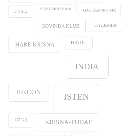
FENNTARTHATÓSÁG
GAURA-PURṆIMĀ
DÍVALI
GYERMEK
GOVINDA KLUB
HINDU
HARE KRISNA
INDIA
ISKCON
ISTEN
JÓGA
KRISNA-TUDAT