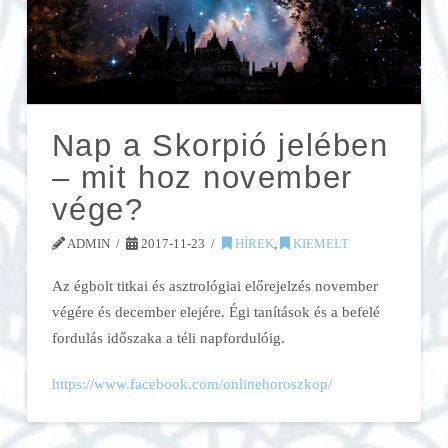
Nap a Skorpió jelében
– mit hoz november
vége?
ADMIN
2017-11-23
HÍREK
,
KIEMELT
Az égbolt titkai és asztrológiai előrejelzés november
végére és december elejére. Égi tanítások és a befelé
fordulás időszaka a téli napfordulóig.
https://www.facebook.com/onlinehoroszkop/