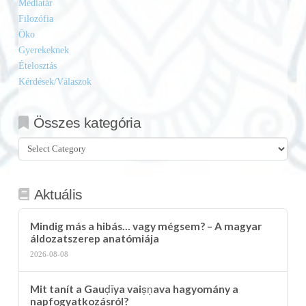
Médiatár
Filozófia
Öko
Gyerekeknek
Ételosztás
Kérdések/Válaszok
Összes kategória
Összes
kategória
Aktuális
Mindig más a hibás… vagy mégsem? – A magyar
áldozatszerep anatómiája
2026-08-08
Mit tanít a Gauḍīya vaiṣṇava hagyomány a
napfogyatkozásról?