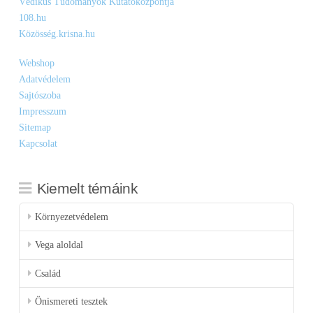
Védikus Tudományok Kutatóközpontja
108.hu
Közösség.krisna.hu
Webshop
Adatvédelem
Sajtószoba
Impresszum
Sitemap
Kapcsolat
Kiemelt témáink
Környezetvédelem
Vega aloldal
Család
Önismereti tesztek