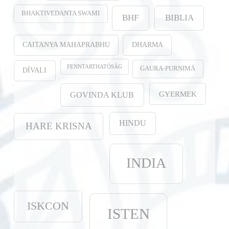
BHAKTIVEDANTA SWAMI
BHF
BIBLIA
CAITANYA MAHAPRABHU
DHARMA
FENNTARTHATÓSÁG
GAURA-PURṆIMĀ
DÍVALI
GYERMEK
GOVINDA KLUB
HINDU
HARE KRISNA
INDIA
ISKCON
ISTEN