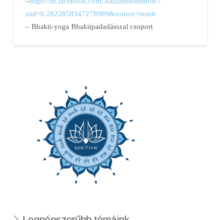
–
https://m.facebook.com/
Atudatoseletmod/
?
tsid=0.2822858347278989&so
urce=result
– Bhakti-yoga Bhaktipadadásszal csoport
Legnépszerűbb témáink