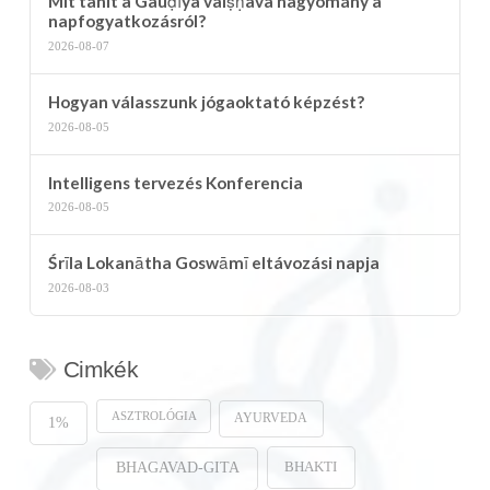
Mit tanít a Gauḍīya vaiṣṇava hagyomány a
napfogyatkozásról?
2026-08-07
Hogyan válasszunk jógaoktató képzést?
2026-08-05
Intelligens tervezés Konferencia
2026-08-05
Śrīla Lokanātha Goswāmī eltávozási napja
2026-08-03
Cimkék
ASZTROLÓGIA
AYURVEDA
1%
BHAKTI
BHAGAVAD-GITA