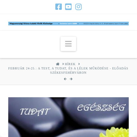
Navigation
HOME
HÍREK
FEBRUÁR 24-25.: A TEST, A TUDAT, ÉS A LÉLEK MŰKÖDÉSE - ELŐADÁS
SZÉKESFEHÉRVÁRON