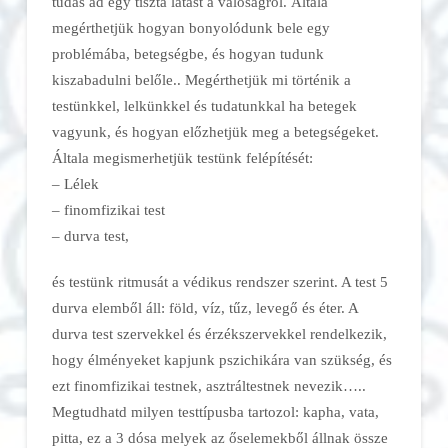
tudás ad egy tiszta látást a valóságról. Általa
megérthetjük hogyan bonyolódunk bele egy
problémába, betegségbe, és hogyan tudunk
kiszabadulni belőle.. Megérthetjük mi történik a
testünkkel, lelkünkkel és tudatunkkal ha betegek
vagyunk, és hogyan előzhetjük meg a betegségeket.
Általa megismerhetjük testünk felépítését:
– Lélek
– finomfizikai test
– durva test,
és testünk ritmusát a védikus rendszer szerint. A test 5
durva elemből áll: föld, víz, tűz, levegő és éter. A
durva test szervekkel és érzékszervekkel rendelkezik,
hogy élményeket kapjunk pszichikára van szükség, és
ezt finomfizikai testnek, asztráltestne
k nevezik…..
Megtudhatd milyen testtípusba tartozol: kapha, vata,
pitta, ez a 3 dósa melyek az őselemekből állnak össze