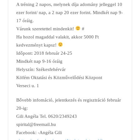
A tréning 2 napos, melynek díja adomány jelleggel 10
ezer forint/ nap, a 2 nap 20 ezer forint. Mindkét nap 9-
17 óráig.
Várunk szeretettel mindenkit!
#
Ha hozol magaddal valakit, akkor 5000 Ft
kedvezményt kapsz!
Időpont: 2018 február 24-25
Mindkét nap 9-16 óráig
Helyszín: Székesfehérvár
Köfém Oktatási és Közművelődési Központ
Verseci u. 1
Bővebb infomáció, jelentkezés és regisztráció február
20-ig:
Gili Angéla Tel. 0620/2349243
spirital@freemail.hu
Facebook: -Angéla Gili