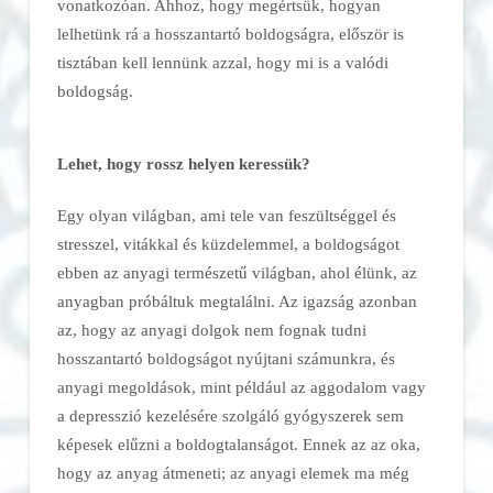
vonatkozóan. Ahhoz, hogy megértsük, hogyan
lelhetünk rá a hosszantartó boldogságra, először is
tisztában kell lennünk azzal, hogy mi is a valódi
boldogság.
Lehet, hogy rossz helyen keressük?
Egy olyan világban, ami tele van feszültséggel és
stresszel, vitákkal és küzdelemmel, a boldogságot
ebben az anyagi természetű világban, ahol élünk, az
anyagban próbáltuk megtalálni. Az igazság azonban
az, hogy az anyagi dolgok nem fognak tudni
hosszantartó boldogságot nyújtani számunkra, és
anyagi megoldások, mint például az aggodalom vagy
a depresszió kezelésére szolgáló gyógyszerek sem
képesek elűzni a boldogtalanságot. Ennek az az oka,
hogy az anyag átmeneti; az anyagi elemek ma még