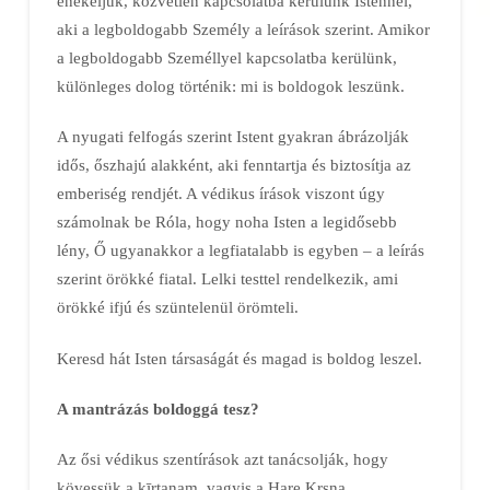
énekeljük, közvetlen kapcsolatba kerülünk Istennel,
aki a legboldogabb Személy a leírások szerint. Amikor
a legboldogabb Személlyel kapcsolatba kerülünk,
különleges dolog történik: mi is boldogok leszünk.
A nyugati felfogás szerint Istent gyakran ábrázolják
idős, őszhajú alakként, aki fenntartja és biztosítja az
emberiség rendjét. A védikus írások viszont úgy
számolnak be Róla, hogy noha Isten a legidősebb
lény, Ő ugyanakkor a legfiatalabb is egyben – a leírás
szerint örökké fiatal. Lelki testtel rendelkezik, ami
örökké ifjú és szüntelenül örömteli.
Keresd hát Isten társaságát és magad is boldog leszel.
A mantrázás boldoggá tesz?
Az ősi védikus szentírások azt tanácsolják, hogy
kövessük a kīrtanam, vagyis a Hare Kṛṣṇa