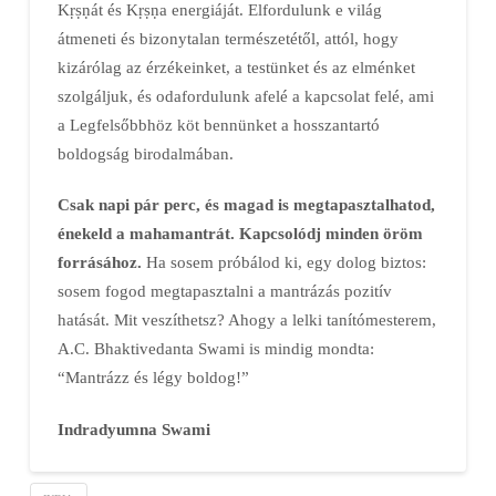
Kṛṣṇát és Kṛṣṇa energiáját. Elfordulunk e világ
átmeneti és bizonytalan természetétől, attól, hogy
kizárólag az érzékeinket, a testünket és az elménket
szolgáljuk, és odafordulunk afelé a kapcsolat felé, ami
a Legfelsőbbhöz köt bennünket a hosszantartó
boldogság birodalmában.
Csak napi pár perc, és magad is megtapasztalhatod,
énekeld a mahamantrát. Kapcsolódj minden öröm
forrásához.
Ha sosem próbálod ki, egy dolog biztos:
sosem fogod megtapasztalni a mantrázás pozitív
hatását. Mit veszíthetsz? Ahogy a lelki tanítómesterem,
A.C. Bhaktivedanta Swami is mindig mondta:
“Mantrázz és légy boldog!”
Indradyumna Swami