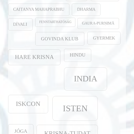
CAITANYA MAHAPRABHU
DHARMA
FENNTARTHATÓSÁG
GAURA-PURṆIMĀ
DÍVALI
GYERMEK
GOVINDA KLUB
HINDU
HARE KRISNA
INDIA
ISKCON
ISTEN
JÓGA
KRISNA-TUDAT