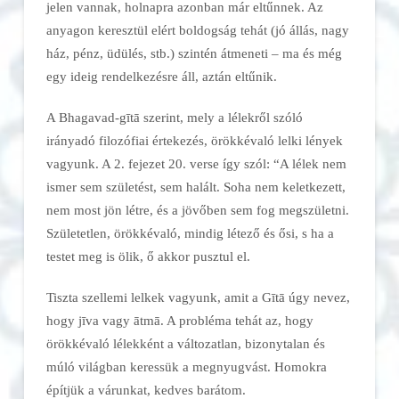
jelen vannak, holnapra azonban már eltűnnek. Az
anyagon keresztül elért boldogság tehát (jó állás, nagy
ház, pénz, üdülés, stb.) szintén átmeneti – ma és még
egy ideig rendelkezésre áll, aztán eltűnik.
A Bhagavad-gītā szerint, mely a lélekről szóló
irányadó filozófiai értekezés, örökkévaló lelki lények
vagyunk. A 2. fejezet 20. verse így szól: “A lélek nem
ismer sem születést, sem halált. Soha nem keletkezett,
nem most jön létre, és a jövőben sem fog megszületni.
Születetlen, örökkévaló, mindig létező és ősi, s ha a
testet meg is ölik, ő akkor pusztul el.
Tiszta szellemi lelkek vagyunk, amit a Gītā úgy nevez,
hogy jīva vagy ātmā. A probléma tehát az, hogy
örökkévaló lélekként a változatlan, bizonytalan és
múló világban keressük a megnyugvást. Homokra
építjük a várunkat, kedves barátom.