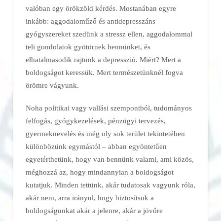
valóban egy örökzöld kérdés. Mostanában egyre
inkább: aggodaloműző és antidepresszáns
gyógyszereket szedünk a stressz ellen, aggodalommal
teli gondolatok gyötörnek bennünket, és
elhatalmasodik rajtunk a depresszió. Miért? Mert a
boldogságot keressük. Mert természetünknél fogva
örömre vágyunk.
Noha politikai vagy vallási szempontból, tudományos
felfogás, gyógykezelések, pénzügyi tervezés,
gyermeknevelés és még oly sok terület tekintetében
különbözünk egymástól – abban egyöntetűen
egyetérthetünk, hogy van bennünk valami, ami közös,
méghozzá az, hogy mindannyian a boldogságot
kutatjuk. Minden tettünk, akár tudatosak vagyunk róla,
akár nem, arra irányul, hogy biztosítsuk a
boldogságunkat akár a jelenre, akár a jövőre