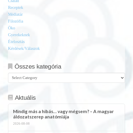
Család
Receptek
Médiatár
Filozófia
Öko
Gyerekeknek
Ételosztás
Kérdések/Válaszok
Összes kategória
Összes
kategória
Aktuális
Mindig más a hibás… vagy mégsem? – A magyar
áldozatszerep anatómiája
2026-08-08