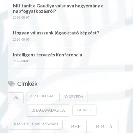
Mit tanít a Gauḍīya vaiṣṇava hagyomány a
napfogyatkozásról?
2026-08-07
Hogyan válasszunk jógaoktató képzést?
2026-08-05
Intelligens tervezés Konferencia
2026-08-05
Cimkék
ASZTROLÓGIA
AYURVEDA
1%
BHAKTI
BHAGAVAD-GITA
BHAKTIVEDANTA SWAMI
BHF
BIBLIA