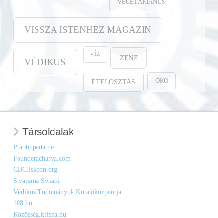
VEGETÁRIÁNUS
VISSZA ISTENHEZ MAGAZIN
VÍZ
ZENE
VÉDIKUS
ÖKO
ÉTELOSZTÁS
Társoldalak
Prabhupada.net
Founderacharya.com
GBC.iskcon.org
Sivarama Swami
Védikus Tudományok Kutatóközpontja
108.hu
Közösség.krisna.hu