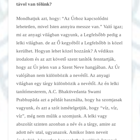
távol van tőlünk?
Mondhatjuk azt, hogy: “Az Úrhoz kapcsolódni
lehetetlen, mivel Isten annyira messze van.” Való igaz;
mi az anyagi világban vagyunk, a Legfelsőbb pedig a
lelki világban. de az Ő kegyéből a Legfelsőbb is közel
kerülhet. Hogyan lehet közel hozzánk? A védikus
irodalom és az azt követő szent tanítók fenntartják,
hogy az Úr jelen van a Szent Neve hangjában. Az Úr
valójában nem különbözik a nevétől. Az anyagi
világban egy tárgy különbözik a nevétől. Az én lelki
tanítómesterem, A.C. Bhaktivedanta Swami
Prabhupāda azt a példát használta, hogy ha szomjasak
vagyunk, és azt a szót ismételgetjük, hogy “víz, víz,
víz”, még nem múlik a szomjunk. A lelki vagy
abszolút szinten azonban a név és a tárgy, amire az
adott név utal, ugyanazok. Amikor Isten neveit