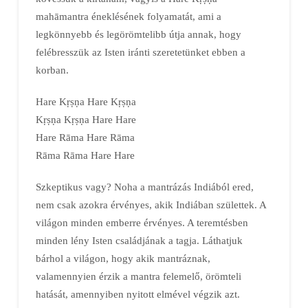
mahāmantra éneklésének folyamatát, ami a
legkönnyebb és legörömtelibb útja annak, hogy
felébresszük az Isten iránti szeretetünket ebben a
korban.
Hare Kṛṣṇa Hare Kṛṣṇa
Kṛṣṇa Kṛṣṇa Hare Hare
Hare Rāma Hare Rāma
Rāma Rāma Hare Hare
Szkeptikus vagy? Noha a mantrázás Indiából ered,
nem csak azokra érvényes, akik Indiában születtek. A
világon minden emberre érvényes. A teremtésben
minden lény Isten családjának a tagja. Láthatjuk
bárhol a világon, hogy akik mantráznak,
valamennyien érzik a mantra felemelő, örömteli
hatását, amennyiben nyitott elmével végzik azt.