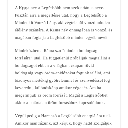
A Kṛṣṇa név a Legfelsőbb nem szektariánus neve.
Pusztán arra a megértésre utal, hogy a Legfelsőbb a
Mindenkit Vonzó Lény, aki végtelenül vonzó minden
élőlény számára. A Kṛṣṇa név önmagában is vonzó, és
magában foglalja a Legfelsőbb minden egyéb nevét.
Mindeközben a Rāma szó “minden boldogság
forrására” utal. Ha függetlenül próbáljuk megtalálni a
boldogságot ebben a világban, csupán rövid
boldogság vagy öröm-epidózokat fogunk találni, ami
bizonyos mértékig gyötrelemmel és szenvedéssel fog
keveredni, különösképp amikor véget ér. Ám ha
megérintjük az öröm forrását, Magát a Legfelsőbbet,
akkor a határtalan öröm forrásához kapcsolódunk.
Végül pedig a Hare szó a Legfelsőbb energiájára utal.
Amikor mantrázunk, azt kérjük, hogy hadd szolgáljuk