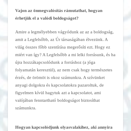
Vajon az önmegvalósítás rámutathat, hogyan
érhetjük el a valódi boldogságot?
Amire a legmélyebben vágyódunk az az a boldogság,
amit a Legfelsőbb, az Úr társaságában élvezünk. A
világ összes főbb szentírása megerősíti ezt. Hogy ez
miért van így? A Legfelsőbb a mi lelki forrásunk, és ha
újra hozzákapcsolódunk a forráshoz (a jóga
folyamatán keresztül), az nem csak hogy természetes
érzés, de örömöt is okoz számunkra. A szívünket
anyagi dolgokra és kapcsolatokra pazaroltuk, de
figyelmen kívül hagytuk azt a kapcsolatot, ami
valójában fenntartható boldogságot biztosíthat
számunkra.
Hogyan kapcsolódjunk olyasvalakihez, aki annyira