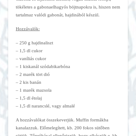
tökéletes a gabonaelhagyós böjtnapokra is, hiszen nem
tartalmaz valódi gabonát, hajdinából készül.
Hozzávalók:
– 250 g hajdinaliszt
– 1,5 dl cukor
– vaníliás cukor
– 1 kiskanál szódabikarbóna
– 2 marék tört dió
– 2 kis banán
– 1 marék mazsola
– 1,5 dl étolaj
– 1,5 dl narancslé, vagy almalé
A hozzávalókat összekeverjük. Muffin formákba
kanalazzuk. Előmelegített, kb. 200 fokos sütőben
sütjük. Tűpróbával ellenőrizzük, hogy elkészült-e, kb