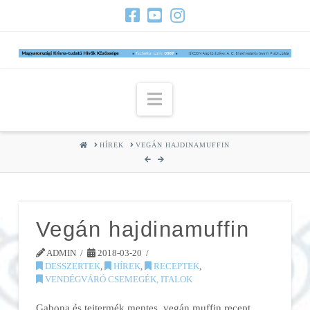
Navigation
HOME
HÍREK
VEGÁN HAJDINAMUFFIN
Vegán hajdinamuffin
ADMIN
2018-03-20
DESSZERTEK
,
HÍREK
,
RECEPTEK
,
VENDÉGVÁRÓ CSEMEGÉK, ITALOK
Gabona és tejtermék mentes, vegán muffin recept,