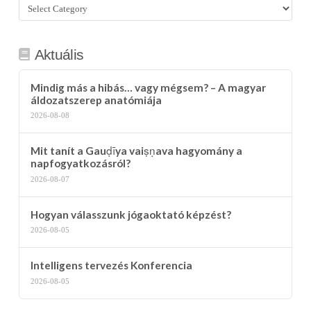
Összes
kategória
Aktuális
Mindig más a hibás… vagy mégsem? – A magyar
áldozatszerep anatómiája
2026-08-08
Mit tanít a Gauḍīya vaiṣṇava hagyomány a
napfogyatkozásról?
2026-08-07
Hogyan válasszunk jógaoktató képzést?
2026-08-05
Intelligens tervezés Konferencia
2026-08-05