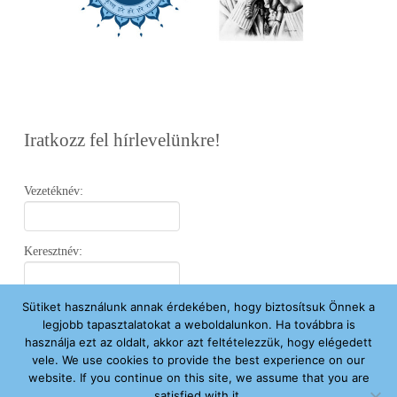
Iratkozz fel hírlevelünkre!
Vezetéknév:
Keresztnév:
Sütiket használunk annak érdekében, hogy biztosítsuk Önnek a
Email:
legjobb tapasztalatokat a weboldalunkon. Ha továbbra is
használja ezt az oldalt, akkor azt feltételezzük, hogy elégedett
vele. We use cookies to provide the best experience on our
Elfogadom az
Adatvédelmi Nyilatkozatot
.
website. If you continue on this site, we assume that you are
satisfied with it.