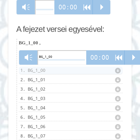
00:00
Vm
R
P
A fejezet versei egyesével:
BG_1_00
,
00:00
Vm
R
P
BG_1_00
d
1. BG_1_00
d
2. BG_1_01
d
3. BG_1_02
d
4. BG_1_03
d
5. BG_1_04
d
6. BG_1_05
d
7. BG_1_06
d
8. BG_1_07