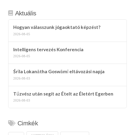
d
39. BG_1_46
Aktuális
Hogyan válasszunk jógaoktató képzést?
2026-08-05
Intelligens tervezés Konferencia
2026-08-05
Śrīla Lokanātha Goswāmī eltávozási napja
2026-08-03
Tűzvész után segít az Ételt az Életért Egerben
2026-08-03
Cimkék