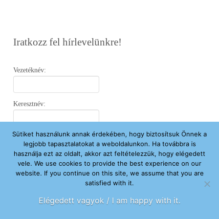
Iratkozz fel hírlevelünkre!
Vezetéknév:
Keresztnév:
Sütiket használunk annak érdekében, hogy biztosítsuk Önnek a
Email:
legjobb tapasztalatokat a weboldalunkon. Ha továbbra is
használja ezt az oldalt, akkor azt feltételezzük, hogy elégedett
vele. We use cookies to provide the best experience on our
Elfogadom az
Adatvédelmi Nyilatkozatot
.
website. If you continue on this site, we assume that you are
satisfied with it.
Feliratkozom
Elégedett vagyok / I am happy with it.