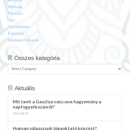
Receptek
Médiatár
Filozófia
Öko
Gyerekeknek
Ételosztás
Kérdések/Válaszok
Összes kategória
Összes
kategória
Aktuális
Mit tanít a Gauḍīya vaiṣṇava hagyomány a
napfogyatkozásról?
2026-08-07
Hogyan válasszunk jógaoktató képzést?