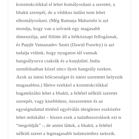
konstrukciókkal el lehet homályosítani a szeretet, a
bhakti szerepét, de a védikus tudást nem lehet
elhomályosítani. (Még Ramaṇa Maharishi is azt
mondja, hogy van a szívnek egy magasabb
dimenziója, amī fölötte áll a hétköznapi felfogásnak,
és Paṇḍit Vamanadev Sastri (Dawid Frawley) is azt
tudatja velünk, hogy nyugaton túl vannak
hangsúlyozva csakrák és a kuṇḍalinī. India
szentírásaiban közel sincs ilyen hangsúly ezeken.
Azok az isteni bölcsességet és isteni szeretetet helyezik
magasabbra.) Illetve ezekkel a konstrukciókkal
bagatelizálni lehet a bhakti, a feltétel nélküli szeretet
szerepét, vagy kisebbíteni, önszeretetre és az
egységtudattal történő egyéválás ideiglenes eszközére
lehet redukálni – hiszen ezek a tudatbesorolások ezt is
“megoldják” -, de amint láttuk, a bhakti, a feltétel
nélküli szeret a legmagasabb tudatszinthez tartozik.