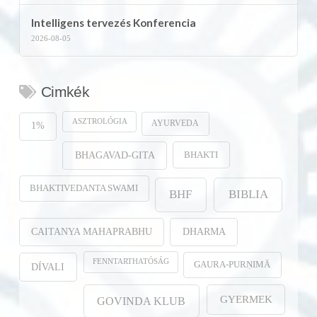
Intelligens tervezés Konferencia
2026-08-05
Cimkék
ASZTROLÓGIA
AYURVEDA
1%
BHAKTI
BHAGAVAD-GITA
BHAKTIVEDANTA SWAMI
BHF
BIBLIA
CAITANYA MAHAPRABHU
DHARMA
FENNTARTHATÓSÁG
GAURA-PURṆIMĀ
DÍVALI
GYERMEK
GOVINDA KLUB