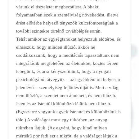
várunk el tiszteletet megbecsülést. A bhakti
folyamatában ezek a személyiség növekedést, illetve
érést előtérbe helyező tényezők kulcsfontosságúak a
további szintekre történő továbblépés során.
Tehát amikor az egységtanokat helyezzük előtérbe, és
elhisszük, hogy minden illúzió, akkor ne
csodálkozzunk, hogy a meditációs tapasztaltunk nem
integrálódik megfelelően az életünkbe, köztes térben
lebegünk, és arra kényszerülünk, hogy a nyugati
pszichológából átvegyük – az egyébként ott helyesen
jelenlévő – személyiség fejlődés útját is. Mert a világ
nem illúzió, a szeretet nem átmeneti, és nem illúzió.
Isten és az Istentől különböző létünk nem illúzió.
(Egyszerre vagyunk egyek Istennel és különbözünk is
tőle.) A valóságot most egy tükörben, az anyag
tükrében látjuk. (Az egyéni, hogy kinél milyen
mértékű por fedi ezt a tükröt, de a valóságot látjuk a