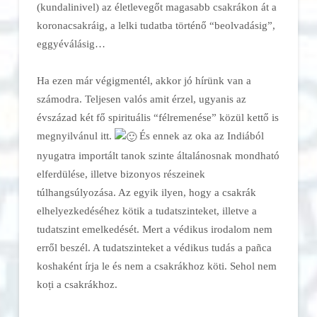
(kundalinivel) az életlevegőt magasabb csakrákon át a
koronacsakráig, a lelki tudatba történő “beolvadásig”,
eggyéválásig…
Ha ezen már végigmentél, akkor jó hírünk van a
számodra. Teljesen valós amit érzel, ugyanis az
évszázad két fő spirituális “félremenése” közül kettő is
megnyilvánul itt.
És ennek az oka az Indiából
nyugatra importált tanok szinte általánosnak mondható
elferdülése, illetve bizonyos részeinek
túlhangsúlyozása. Az egyik ilyen, hogy a csakrák
elhelyezkedéséhez kötik a tudatszinteket, illetve a
tudatszint emelkedését. Mert a védikus irodalom nem
erről beszél. A tudatszinteket a védikus tudás a pañca
koshaként írja le és nem a csakrákhoz köti. Sehol nem
koṭi a csakrákhoz.