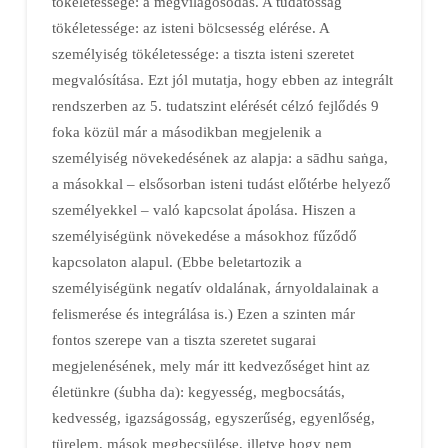
tökéletessége: a megvilágosodás. A tudatosság
tökéletessége: az isteni bölcsesség elérése. A
személyiség tökéletessége: a tiszta isteni szeretet
megvalósítása. Ezt jól mutatja, hogy ebben az integrált
rendszerben az 5. tudatszint elérését célzó fejlődés 9
foka közül már a másodikban megjelenik a
személyiség növekedésének az alapja: a sādhu saṅga,
a másokkal – elsősorban isteni tudást előtérbe helyező
személyekkel – való kapcsolat ápolása. Hiszen a
személyiségünk növekedése a másokhoz fűződő
kapcsolaton alapul. (Ebbe beletartozik a
személyiségünk negatív oldalának, árnyoldalainak a
felismerése és integrálása is.) Ezen a szinten már
fontos szerepe van a tiszta szeretet sugarai
megjelenésének, mely már itt kedvezőséget hint az
életünkre (śubha da): kegyesség, megbocsátás,
kedvesség, igazságosság, egyszerűség, egyenlőség,
türelem, mások megbecsülése, illetve hogy nem