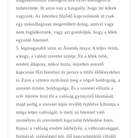
tudatszintje. Itt azon van a hangsúly, hogy mi lelkek
vagyunk. Az Istenhez fűződő kapcsolatunk itt csak
egy másodlagosan megemlített dolog, amivel vagy
nem foglalkozunk, vagy azt gondoljuk, hogy a lélek
egyenlő Istennel.
5. legmagasabb szint az Ānanda maya: A teljes öröm,
a kegy, a valódi szeretet szintje. Ez a lélek örök,
eredeti állapota, mikor tiszta, önzetlen szerető
kapcsolat fűzi Istenhez és persze a többi élőlényekhez
is. Ezen a szinten nyilvánul meg a végső boldogság, a
szeretet öröme, boldogsága. És a szeretet először a
szív tükrére festi föl a valóság gyönyörű látomását,
majd pedig a szeretet útján tovább fejlődve kibontja a
māga teljes valóságát, is mely az Istennel való
személyes és szeretetteli kapcsolat feléledése Isten,
Kṛṣṇa: a valóság eredeti lakhelyén, a változatosággal,
formával, szépséggel teli, élő kapcsolatoktól vibráló