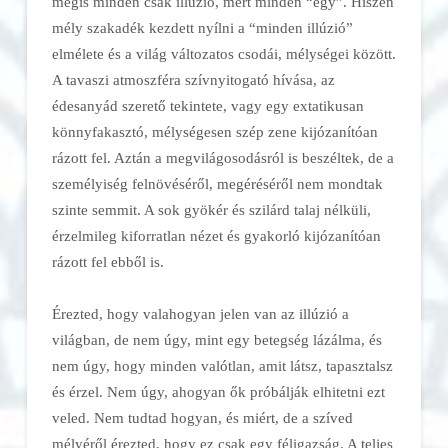
mégis minden csak illúzió, mert minden “egy”. Hiszen
mély szakadék kezdett nyílni a “minden illúzió”
elmélete és a világ változatos csodái, mélységei között.
A tavaszi atmoszféra szívnyitogató hívása, az
édesanyád szerető tekintete, vagy egy extatikusan
könnyfakasztó, mélységesen szép zene kijózanítóan
rázott fel. Aztán a megvilágosodásról is beszéltek, de a
személyiség felnövéséről, megéréséről nem mondtak
szinte semmit. A sok gyökér és szilárd talaj nélküli,
érzelmileg kiforratlan nézet és gyakorló kijózanítóan
rázott fel ebből is.
Érezted, hogy valahogyan jelen van az illúzió a
világban, de nem úgy, mint egy betegség lázálma, és
nem úgy, hogy minden valótlan, amit látsz, tapasztalsz
és érzel. Nem úgy, ahogyan ők próbálják elhitetni ezt
veled. Nem tudtad hogyan, és miért, de a szíved
mélyéről érezted, hogy ez csak egy féligazság. A teljes