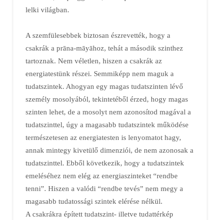
lelki világban.
A szemfülesebbek biztosan észrevették, hogy a
csakrák a prāna-māyāhoz, tehát a második szinthez
tartoznak. Nem véletlen, hiszen a csakrák az
energiatestünk részei. Semmiképp nem maguk a
tudatszintek. Ahogyan egy magas tudatszinten lévő
személy mosolyából, tekintetéből érzed, hogy magas
szinten lehet, de a mosolyt nem azonosítod magával a
tudatszinttel, úgy a magasabb tudatszintek működése
természetesen az energiatesten is lenyomatot hagy,
annak mintegy kivetülő dimenziói, de nem azonosak a
tudatszinttel. Ebből következik, hogy a tudatszintek
emeléséhez nem elég az energiaszinteket “rendbe
tenni”. Hiszen a valódi “rendbe tevés” nem megy a
magasabb tudatossági szintek elérése nélkül.
A csakrákra épített tudatszint- illetve tudattérkép