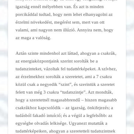
igazság ennél mélyebben van. És azt is minden
porcikáddal tudtad, hogy nem lehet elhanyagolni az
érzelmi növekedést, megérést sem, mert van ott
valami, ami nagyon nem illúzió. Annyira nem, hogy
az maga a valóság.
Aztán szinte mindenhol azt láttad, ahogyan a csakrák,
az energiaközpontjaink szerint sorolták be a
tudatszinteket, vázoltak fel tudattérképeket. A szívhez,
az érzelmekhez sorolták a szeretetet, ami a 7 csakra
közül csak a negyedik “szint”, és szerintük a szeretet
felett van még 3 csakra “tudatszintje”. Azt mondták,
hogy a szeretetnél magasabbrendű – hiszen magasabb
csakrákhoz kapcsolódik – az igazság, önkifejezés; a
tudásból fakadó intuíció; és a végül a legfelsőbb: az
egységbe olvadás lelkisége. Ugyanezt mutatták a
tudattérképeiken, ahogyan a szeretetteli tudatszintnek