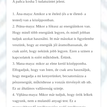
A pañca kosha 5 tudatszintet jelent.
1. Āna-maya: Amikor a te ételed (és a te életed- a
tested) van a középpontban.
2. Prāna-maya: Mikor a fókusz az energiáinkon van.
Hogy minél több energiánk legyen, és minél jobban
tudjuk azokat használni. Itt már másokat is figyelembe
veszünk, hogy az energiák jól áramolhassanak, de
csak azért, hogy nekünk jobb legyen. Ezen a szinen a
kapcsolatok is ezért működnek. Értünk.
3. Mana-maya: mikor az elme kerül középpontba.
Elfogadjuk, hogy van Isten, de csak arra használjuk,
hogy megadja a mi kenyerünket, becsatornázza a
pénzenergiát, működtesse a vonzás törvényét stb stb.
Ez az általános vallásosság szintje.
4. Vijñāna-maya: Mikor már tudjuk, hogy örök lelkek
vagyunk, nem a mulandó anyagi test. Ez a
magasabbrendű intelligenciára nyiló intelligencia