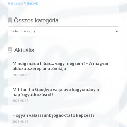
Kérdések/Válaszok
Összes kategória
Összes
kategória
Aktuális
Mindig más a hibás… vagy mégsem? – A magyar
áldozatszerep anatómiája
2026-08-08
Mit tanít a Gauḍīya vaiṣṇava hagyomány a
napfogyatkozásról?
2026-08-07
Hogyan válasszunk jógaoktató képzést?
2026-08-05