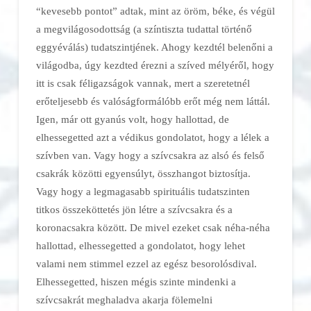
“kevesebb pontot” adtak, mint az öröm, béke, és végül
a megvilágosodottság (a színtiszta tudattal történő
eggyéválás) tudatszintjének. Ahogy kezdtél belenőni a
világodba, úgy kezdted érezni a szíved mélyéről, hogy
itt is csak féligazságok vannak, mert a szeretetnél
erőteljesebb és valóságformálóbb erőt még nem láttál.
Igen, már ott gyanús volt, hogy hallottad, de
elhessegetted azt a védikus gondolatot, hogy a lélek a
szívben van. Vagy hogy a szívcsakra az alsó és felső
csakrák közötti egyensúlyt, összhangot biztosítja.
Vagy hogy a legmagasabb spirituális tudatszinten
titkos összeköttetés jön létre a szívcsakra és a
koronacsakra között. De mivel ezeket csak néha-néha
hallottad, elhessegetted a gondolatot, hogy lehet
valami nem stimmel ezzel az egész besorolósdival.
Elhessegetted, hiszen mégis szinte mindenki a
szívcsakrát meghaladva akarja fölemelni