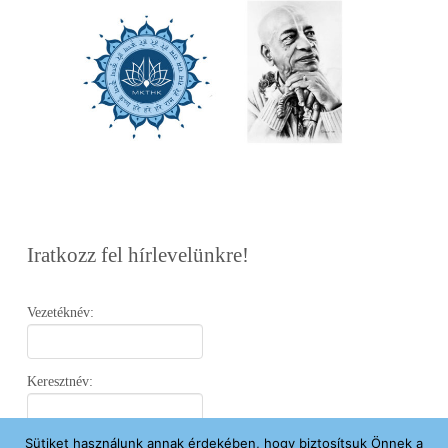
Iratkozz fel hírlevelünkre!
Vezetéknév:
Keresztnév:
Sütiket használunk annak érdekében, hogy biztosítsuk Önnek a