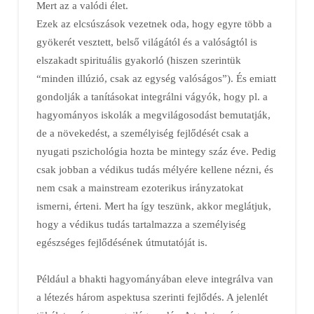
Mert az a valódi élet.
Ezek az elcsúszások vezetnek oda, hogy egyre több a
gyökerét vesztett, belső világától és a valóságtól is
elszakadt spirituális gyakorló (hiszen szerintük
“minden illúzió, csak az egység valóságos”). És emiatt
gondolják a tanításokat integrálni vágyók, hogy pl. a
hagyományos iskolák a megvilágosodást bemutatják,
de a növekedést, a személyiség fejlődését csak a
nyugati pszichológia hozta be mintegy száz éve. Pedig
csak jobban a védikus tudás mélyére kellene nézni, és
nem csak a mainstream ezoterikus irányzatokat
ismerni, érteni. Mert ha így teszünk, akkor meglátjuk,
hogy a védikus tudás tartalmazza a személyiség
egészséges fejlődésének útmutatóját is.
Például a bhakti hagyományában eleve integrálva van
a létezés három aspektusa szerinti fejlődés. A jelenlét