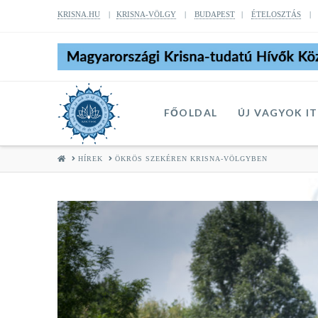
KRISNA.HU
|
KRISNA-VÖLGY
|
BUDAPEST
|
ÉTELOSZTÁS
FŐOLDAL
ÚJ VAGYOK I
HOME
HÍREK
ÖKRÖS SZEKÉREN KRISNA-VÖLGYBEN