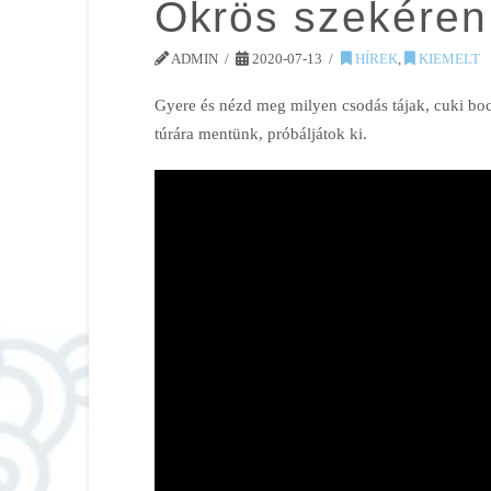
Ökrös szekéren
ADMIN
2020-07-13
HÍREK
,
KIEMELT
Gyere és nézd meg milyen csodás tájak, cuki boc
túrára mentünk, próbáljátok ki.