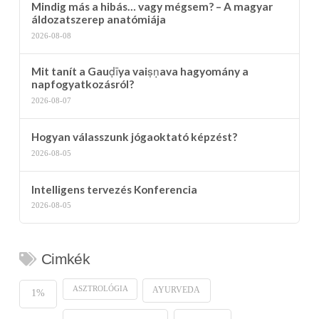
Mindig más a hibás… vagy mégsem? – A magyar
áldozatszerep anatómiája
2026-08-08
Mit tanít a Gauḍīya vaiṣṇava hagyomány a
napfogyatkozásról?
2026-08-07
Hogyan válasszunk jógaoktató képzést?
2026-08-05
Intelligens tervezés Konferencia
2026-08-05
Cimkék
ASZTROLÓGIA
AYURVEDA
1%