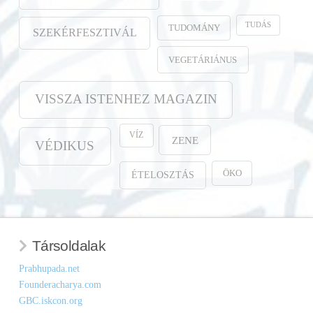
TUDÁS
TUDOMÁNY
SZEKÉRFESZTIVÁL
VEGETÁRIÁNUS
VISSZA ISTENHEZ MAGAZIN
VÍZ
ZENE
VÉDIKUS
ÖKO
ÉTELOSZTÁS
Társoldalak
Prabhupada.net
Founderacharya.com
GBC.iskcon.org