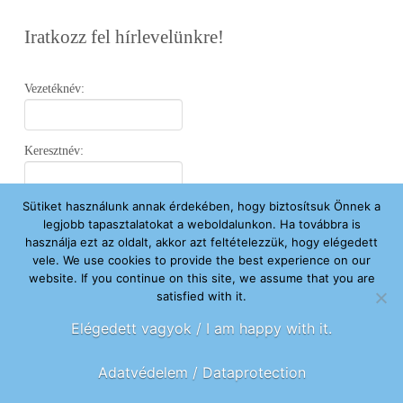
Iratkozz fel hírlevelünkre!
Vezetéknév:
Keresztnév:
Sütiket használunk annak érdekében, hogy biztosítsuk Önnek a
Email:
legjobb tapasztalatokat a weboldalunkon. Ha továbbra is
használja ezt az oldalt, akkor azt feltételezzük, hogy elégedett
vele. We use cookies to provide the best experience on our
Elfogadom az
Adatvédelmi Nyilatkozatot
.
website. If you continue on this site, we assume that you are
satisfied with it.
Feliratkozom
Elégedett vagyok / I am happy with it.
Adatvédelem / Dataprotection
FŐOLDAL
ÚJ VAGYOK ITT
SEGÍTENÉK
HÍREK
RÓLUNK
KAPCSOLAT
ADOMÁNYOZOK