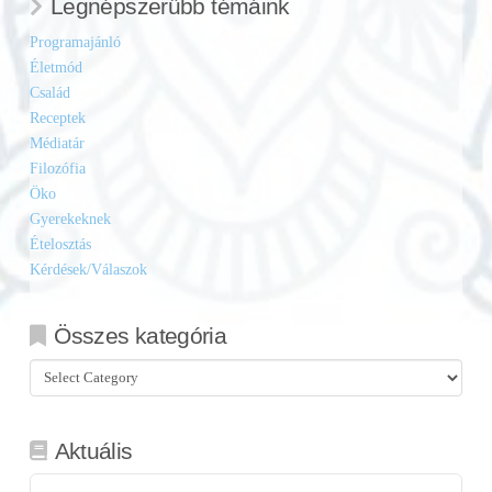
Legnépszerűbb témáink
Programajánló
Életmód
Család
Receptek
Médiatár
Filozófia
Öko
Gyerekeknek
Ételosztás
Kérdések/Válaszok
Összes kategória
Összes
kategória
Aktuális