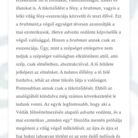
illatokat is. A tükröződést a fény, a
brahman,
vagyis a
lelki világ fény-esszenciája közvetíti és teszi élővé. Ezt
a
brahmant,
a végső egységet tévesen azonosítják a
mai ezoterikusok, illetve
advaita ved
ā
nta
képviselők a
végső valósággal. Hiszen a
brahman
annak csak az
esszenciája. Úgy, mint a szépséget emlegetve nem
tudjuk a szépséget valóságban elkülöníteni attól, ami
szép, csak elméletben, absztrakcióval. A tó felülete
jelképezi az elménket. A tudatos élőlény a tó felé
fordulva, tehát az elme tükrén látja a valóságot.
Pontosabban annak csak a tükröződését. Ebből az
analógiából kiindulva még számos következtetést le
tudunk vonni. Az egyik legfontosabb, hogy aki a
Védák félreértelmezésén alapuló
advaita ved
ā
nta,
és a
mai ezoterikus „minden egy” filozófia mentén próbálja
megérteni a világ végső működését, az újra és újra el
fog bukni (ahogyan történt ez az erre építő tudósok és