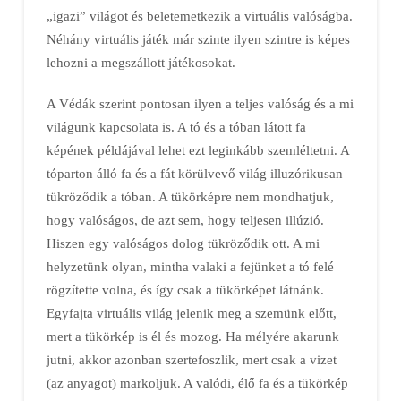
„igazi” világot és beletemetkezik a virtuális valóságba.
Néhány virtuális játék már szinte ilyen szintre is képes
lehozni a megszállott játékosokat.
A Védák szerint pontosan ilyen a teljes valóság és a mi
világunk kapcsolata is. A tó és a tóban látott fa
képének példájával lehet ezt leginkább szemléltetni. A
tóparton álló fa és a fát körülvevő világ illuzórikusan
tükröződik a tóban. A tükörképre nem mondhatjuk,
hogy valóságos, de azt sem, hogy teljesen illúzió.
Hiszen egy valóságos dolog tükröződik ott. A mi
helyzetünk olyan, mintha valaki a fejünket a tó felé
rögzítette volna, és így csak a tükörképet látnánk.
Egyfajta virtuális világ jelenik meg a szemünk előtt,
mert a tükörkép is él és mozog. Ha mélyére akarunk
jutni, akkor azonban szertefoszlik, mert csak a vizet
(az anyagot) markoljuk. A valódi, élő fa és a tükörkép