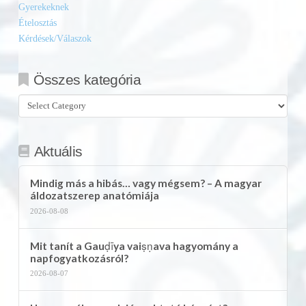
Gyerekeknek
Ételosztás
Kérdések/Válaszok
Összes kategória
Összes
kategória
Aktuális
Mindig más a hibás… vagy mégsem? – A magyar
áldozatszerep anatómiája
2026-08-08
Mit tanít a Gauḍīya vaiṣṇava hagyomány a
napfogyatkozásról?
2026-08-07