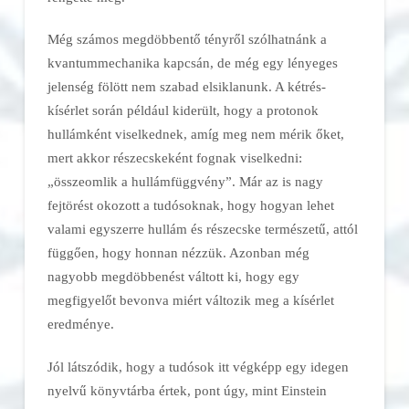
Még számos megdöbbentő tényről szólhatnánk a
kvantummechanika kapcsán, de még egy lényeges
jelenség fölött nem szabad elsiklanunk. A kétrés-
kísérlet során például kiderült, hogy a protonok
hullámként viselkednek, amíg meg nem mérik őket,
mert akkor részecskeként fognak viselkedni:
„összeomlik a hullámfüggvény”. Már az is nagy
fejtörést okozott a tudósoknak, hogy hogyan lehet
valami egyszerre hullám és részecske természetű, attól
függően, hogy honnan nézzük. Azonban még
nagyobb megdöbbenést váltott ki, hogy egy
megfigyelőt bevonva miért változik meg a kísérlet
eredménye.
Jól látszódik, hogy a tudósok itt végképp egy idegen
nyelvű könyvtárba értek, pont úgy, mint Einstein