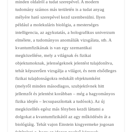
minden oldalról a tudat szerepével. A modern
tudomány számos más területén is a tudat anyag
mélyére ható szerepével kezd szembesülni. Ilyen
például a molekuláris biológia, a mesterséges
intelligencia, az agykutatás, a holografikus univerzum
elmélete, a tudományos anomáliák vizsgálata, stb. A
kvantumfizikának is van egy szemantikai
megközelítése, mely a világnak és fizikai
objektumoknak, jelenségeknek jelentést tulajdonítva,
tehát képszerűen vizsgálja a világot, és nem elsődleges
fizikai tulajdonságokra redukált objektumként
(melyről minden másodlagos, szubjektívnek hitt
jellemzőt és jelentést korábban – még a hagyományos
fizika idején – lecsupaszítottak a tudósok). Az új
megközelítés egész más fényben kezdi láttatni a
dolgokat a kvantumfizikától az agy működésén át a
biológiáig. Tehát vajon Einstein kisgyermeke jogosan
feltételezi-e, hogy az idegen nyelvű könyvek