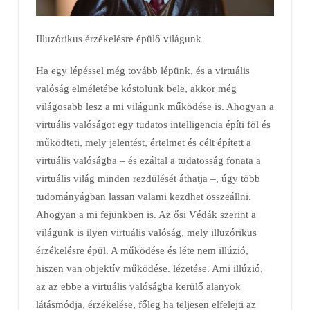
Illuzórikus érzékelésre épülő világunk
Ha egy lépéssel még tovább lépünk, és a virtuális
valóság elméletébe kóstolunk bele, akkor még
világosabb lesz a mi világunk működése is. Ahogyan a
virtuális valóságot egy tudatos intelligencia építi föl és
működteti, mely jelentést, értelmet és célt épített a
virtuális valóságba – és ezáltal a tudatosság fonata a
virtuális világ minden rezdülését áthatja –, úgy több
tudományágban lassan valami kezdhet összeállni.
Ahogyan a mi fejünkben is. Az ősi Védák szerint a
világunk is ilyen virtuális valóság, mely illuzórikus
érzékelésre épül. A működése és léte nem illúzió,
hiszen van objektív működése. lézetése. Ami illúzió,
az az ebbe a virtuális valóságba kerülő alanyok
látásmódja, érzékelése, főleg ha teljesen elfelejti az