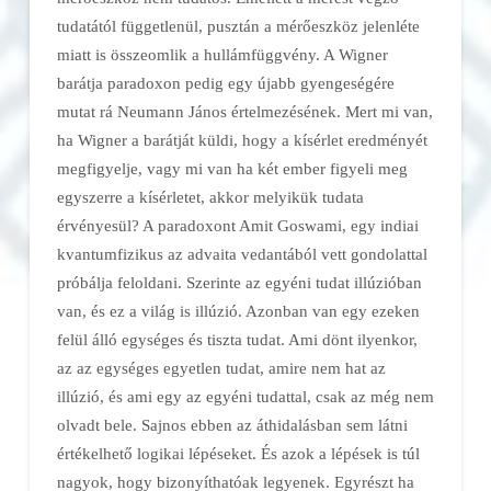
tudatától függetlenül, pusztán a mérőeszköz jelenléte
miatt is összeomlik a hullámfüggvény. A Wigner
barátja paradoxon pedig egy újabb gyengeségére
mutat rá Neumann János értelmezésének. Mert mi van,
ha Wigner a barátját küldi, hogy a kísérlet eredményét
megfigyelje, vagy mi van ha két ember figyeli meg
egyszerre a kísérletet, akkor melyikük tudata
érvényesül? A paradoxont Amit Goswami, egy indiai
kvantumfizikus az advaita vedantából vett gondolattal
próbálja feloldani. Szerinte az egyéni tudat illúzióban
van, és ez a világ is illúzió. Azonban van egy ezeken
felül álló egységes és tiszta tudat. Ami dönt ilyenkor,
az az egységes egyetlen tudat, amire nem hat az
illúzió, és ami egy az egyéni tudattal, csak az még nem
olvadt bele. Sajnos ebben az áthidalásban sem látni
értékelhető logikai lépéseket. És azok a lépések is túl
nagyok, hogy bizonyíthatóak legyenek. Egyrészt ha