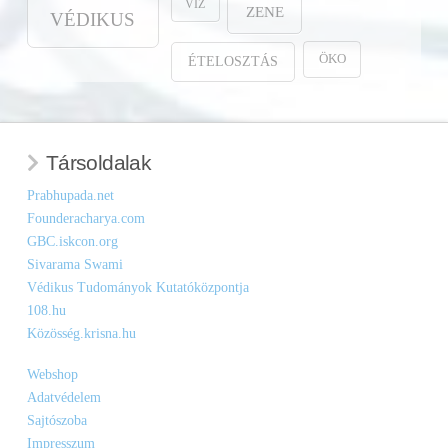
VÍZ
ZENE
VÉDIKUS
ÖKO
ÉTELOSZTÁS
Társoldalak
Prabhupada.net
Founderacharya.com
GBC.iskcon.org
Sivarama Swami
Védikus Tudományok Kutatóközpontja
108.hu
Közösség.krisna.hu
Webshop
Adatvédelem
Sajtószoba
Impresszum