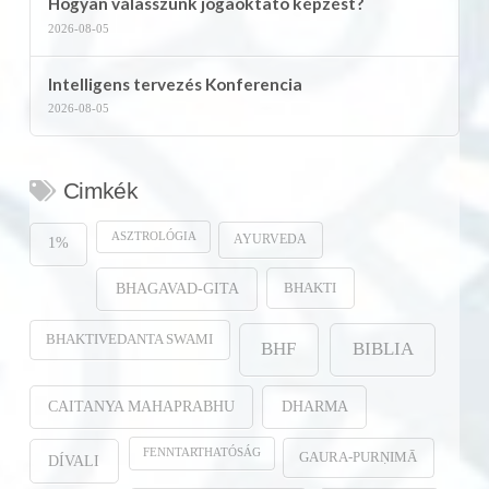
Hogyan válasszunk jógaoktató képzést?
2026-08-05
Intelligens tervezés Konferencia
2026-08-05
Cimkék
ASZTROLÓGIA
AYURVEDA
1%
BHAKTI
BHAGAVAD-GITA
BHAKTIVEDANTA SWAMI
BHF
BIBLIA
CAITANYA MAHAPRABHU
DHARMA
FENNTARTHATÓSÁG
GAURA-PURṆIMĀ
DÍVALI