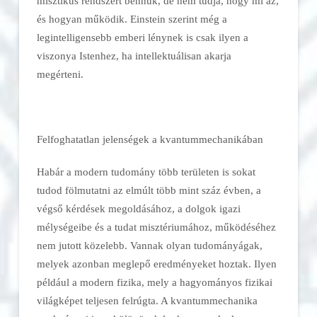
misztikus rendszert bennük, de nem tudja, hogy mi az,
és hogyan működik. Einstein szerint még a
legintelligensebb emberi lénynek is csak ilyen a
viszonya Istenhez, ha intellektuálisan akarja
megérteni.
Felfoghatatlan jelenségek a kvantummechanikában
Habár a modern tudomány több területen is sokat
tudod fölmutatni az elmúlt több mint száz évben, a
végső kérdések megoldásához, a dolgok igazi
mélységeibe és a tudat misztériumához, működéséhez
nem jutott közelebb. Vannak olyan tudományágak,
melyek azonban meglepő eredményeket hoztak. Ilyen
például a modern fizika, mely a hagyományos fizikai
világképet teljesen felrúgta. A kvantummechanika