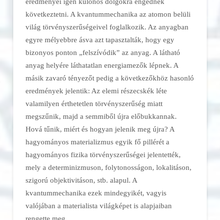
eredményei igen különös dolgokra engednek
következtetni. A kvantummechanika az atomon belüli
világ törvényszerűségeivel foglalkozik. Az anyagban
egyre mélyebbre ásva azt tapasztalták, hogy egy
bizonyos ponton „felszívódik” az anyag. A látható
anyag helyére láthatatlan energiamezők lépnek. A
másik zavaró tényezőt pedig a következőkhöz hasonló
eredmények jelentik: Az elemi részecskék léte
valamilyen érthetetlen törvényszerűség miatt
megszűnik, majd a semmiből újra előbukkannak.
Hová tűnik, miért és hogyan jelenik meg újra? A
hagyományos materializmus egyik fő pillérét a
hagyományos fizika törvényszerűségei jelentették,
mely a determinizmuson, folytonosságon, lokalitáson,
szigorú objektivitáson, stb. alapul. A
kvantummechanika ezek mindegyikét, vagyis
valójában a materialista világképet is alapjaiban
rengette meg.