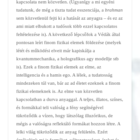
kapcsolata nem közvetlen. (Ugyanígy a mi egyéni
tudatunk, de még a tiszta tudat esszenciája, a
brahman
sem közvetlenül fejti ki a hatását az anyagra – és ez az
ami miatt elbukott a tudósok több ezzel kapcsolatos
feltételezése is). A következő lépcsőfok a Védák által
pontosan leírt finom fizikai elemek földezése (melyek
létét és működési elveit már kapiskálja a
kvantummechanika, a holografikus agy modellje stb
is). Ezek a finom fizikai elemek az elme, az
intelligencia és a hamis ego. A lélek, a tudatosság
mindezeken túl van, bár az ad életet ezeknek a finom
fizikai elemeknek is. Az elme van közvetlen
kapcsolatban a durva anyaggal. A teljes, illatos, színes,
és formákkal teli valóság a fény segítségével
tükröződik a vízen, hogy látszólag illuzórikus, de
mégis a valóságra reflektáló formákat hozzon létre. A
lelki világ tükröződik az anyag felületén. Ezért
érzékelünk mi is formákat, változatosságot, ízeket és