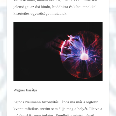
jelenségei az ősi hindu, buddhista és kínai tanokkal
kísérteties egyezőséget mutatnak.
Wigner barátja
Sajnos Neumann bizonyítási lánca ma már a legtöbb
kvantumfizikus szerint sem állja meg a helyét. Illetve a
mérőeszköz nem tudatos. Emellett a mérést végző