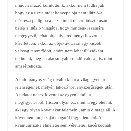
minden illúzió körülöttünk, akkor nem tudhatjuk,
hogy ez a tiszta tudat koncepciója nem illúzió-e,
másrészt pedig ha a tiszta tudat determinisztikusan
belép a illúzió világába, hogy mindenki számára
megegyező, tehát objektív eredményt hozzon a
kísérletben, akkor az objektivitással egy kisebb
valóság teremtődött, amire nem lehet illúzióként
tekinteni, még ha alacsonyabb rendű valóság is, mint
ami létrehozta.
A tudományos világ tovább kutat a világegyetem
jelenségeinek mélyén lakozó törvényszerűségek után.
A tudatot nehéz kivenni az egyenletből, a
megfigyelésből. Hiszen olyan ez, mintha egy elefánt,
aki egy olyan követ akar felemelni, amin ő maga áll. A
követ nem tudja saját magától függetleníteni. A
kvantumfizika elméletei sem véletlenül kacérkodnak