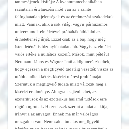
tanmeséjének kisfiúja: A kvantummechanikában
számtalan értelmezési mód van az a szinte
felfoghatatlan jelenségek és az értelmezési szakadékok
miatt. Vannak, akik a sok világ, vagyis párhuzamos
univerzumok elméletével próbálták áthidalni az
érthetetlenség űrjét. Ezzel csak az a baj, hogy még
Isten léténél is bizonyíthatatlanabb. Vagyis az elmélet
valós értéke a nullához közelít. Mások, mint például
Neumann János és Wigner Jenő addig merészkedtek,
hogy egészen a megfigyelő tudatáig vezették vissza az
utóbb említett kétrés-kísérlet mérési problémáját.
Szerintük a megfigyelő tudata miatt változik meg a
kísérlet eredménye. Ahogyan sejteni lehet, az
ezoterikusok és az ezoterikus hajlamú tudósok erre
rögtön ugrottak. Hiszen ezek szerint a tudat alakítja,
irányítja az anyagot. Ennek ma már valóságos
mozgalma van. Nemcsak a tudatos megfigyelő
kérdése miatt, hanem azért is, mert a kvantumfizika