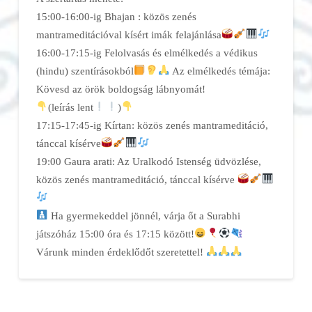
15:00-16:00-ig Bhajan : közös zenés
mantrameditációval kísért imák felajánlása
16:00-17:15-ig Felolvasás és elmélkedés a védikus
(hindu) szentírásokból
Az elmélkedés témája:
Kövesd az örök boldogság lábnyomát!
(leírás lent
)
17:15-17:45-ig Kírtan: közös zenés mantrameditáció,
tánccal kísérve
19:00 Gaura arati: Az Uralkodó Istenség üdvözlése,
közös zenés mantrameditáció, tánccal kísérve
Ha gyermekeddel jönnél, várja őt a Surabhi
játszóház 15:00 óra és 17:15 között!
Várunk minden érdeklődőt szeretettel!