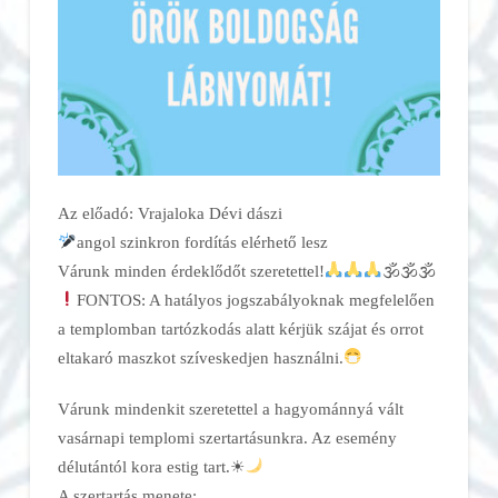
Az előadó: Vrajaloka Dévi dászi
angol szinkron fordítás elérhető lesz
Várunk minden érdeklődőt szeretettel!
🕉🕉🕉
FONTOS: A hatályos jogszabályoknak megfelelően
a templomban tartózkodás alatt kérjük szájat és orrot
eltakaró maszkot szíveskedjen használni.
Várunk mindenkit szeretettel a hagyománnyá vált
vasárnapi templomi szertartásunkra. Az esemény
délutántól kora estig tart.☀
A szertartás menete: