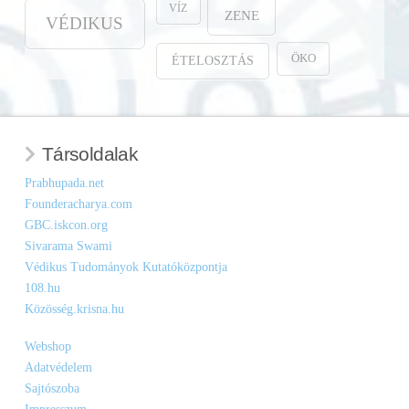
VÍZ
ZENE
VÉDIKUS
ÖKO
ÉTELOSZTÁS
Társoldalak
Prabhupada.net
Founderacharya.com
GBC.iskcon.org
Sivarama Swami
Védikus Tudományok Kutatóközpontja
108.hu
Közösség.krisna.hu
Webshop
Adatvédelem
Sajtószoba