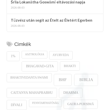
Śrīla Lokanātha Goswāmī eltávozási napja
2026-08-03
Tűzvész után segít az Ételt az Életért Egerben
2026-08-03
Cimkék
ASZTROLÓGIA
AYURVEDA
1%
BHAKTI
BHAGAVAD-GITA
BHAKTIVEDANTA SWAMI
BHF
BIBLIA
CAITANYA MAHAPRABHU
DHARMA
FENNTARTHATÓSÁG
GAURA-PURṆIMĀ
DÍVALI