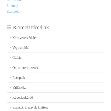
Impresszum
Sitemap
Kapcsolat
Kiemelt témáink
Környezetvédelem
Vega aloldal
Család
Önismereti tesztek
Receptek
Vallásközi
Képeslapküldő
Szanszkrit szavak kiejtése