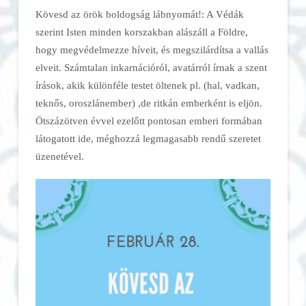
Kövesd az örök boldogság lábnyomát!: A Védák
szerint Isten minden korszakban alászáll a Földre,
hogy megvédelmezze híveit, és megszilárdítsa a vallás
elveit. Számtalan inkarnációról, avatárról írnak a szent
írások, akik különféle testet öltenek pl. (hal, vadkan,
teknős, oroszlánember) ,de ritkán emberként is eljön.
Ötszázötven évvel ezelőtt pontosan emberi formában
látogatott ide, méghozzá legmagasabb rendű szeretet
üzenetével.