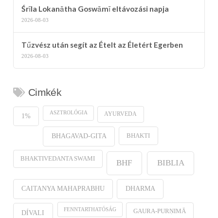
Śrīla Lokanātha Goswāmī eltávozási napja
2026-08-03
Tűzvész után segít az Ételt az Életért Egerben
2026-08-03
Cimkék
ASZTROLÓGIA
AYURVEDA
1%
BHAKTI
BHAGAVAD-GITA
BHAKTIVEDANTA SWAMI
BHF
BIBLIA
CAITANYA MAHAPRABHU
DHARMA
FENNTARTHATÓSÁG
GAURA-PURṆIMĀ
DÍVALI