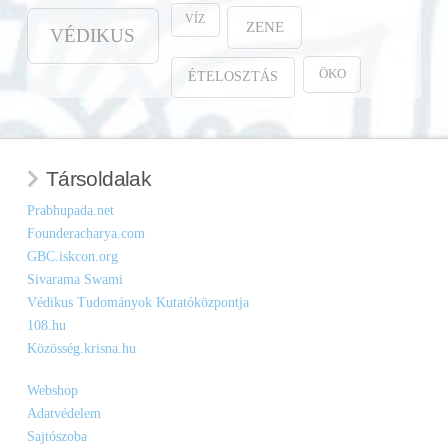
VÍZ
ZENE
VÉDIKUS
ÖKO
ÉTELOSZTÁS
Társoldalak
Prabhupada.net
Founderacharya.com
GBC.iskcon.org
Sivarama Swami
Védikus Tudományok Kutatóközpontja
108.hu
Közösség.krisna.hu
Webshop
Adatvédelem
Sajtószoba