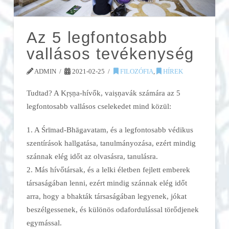
Az 5 legfontosabb
vallásos tevékenység
ADMIN
2021-02-25
FILOZÓFIA
,
HÍREK
Tudtad? A Kṛṣṇa-hívők, vaiṣṇavák számára az 5
legfontosabb vallásos cselekedet mind közül:
1. A Śrīmad-Bhāgavatam, és a legfontosabb védikus
szentírások hallgatása, tanulmányozása, ezért mindig
szánnak elég időt az olvasásra, tanulásra.
2. Más hívőtársak, és a lelki életben fejlett emberek
társaságában lenni, ezért mindig szánnak elég időt
arra, hogy a bhakták társaságában legyenek, jókat
beszélgessenek, és különös odafordulással törődjenek
egymással.