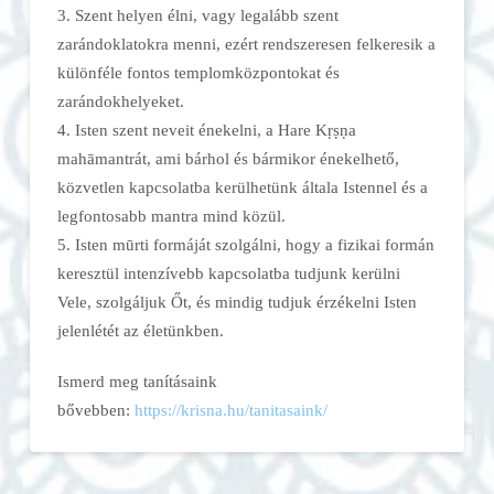
3. Szent helyen élni, vagy legalább szent
zarándoklatokra menni, ezért rendszeresen felkeresik a
különféle fontos templomközpontokat és
zarándokhelyeket.
4. Isten szent neveit énekelni, a Hare Kṛṣṇa
mahāmantrát, ami bárhol és bármikor énekelhető,
közvetlen kapcsolatba kerülhetünk általa Istennel és a
legfontosabb mantra mind közül.
5. Isten mūrti formáját szolgálni, hogy a fizikai formán
keresztül intenzívebb kapcsolatba tudjunk kerülni
Vele, szolgáljuk Őt, és mindig tudjuk érzékelni Isten
jelenlétét az életünkben.
Ismerd meg tanításaink
bővebben:
https://krisna.hu/tanitasaink/