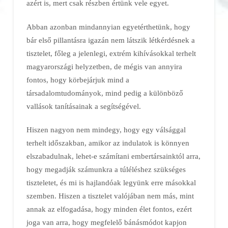
azért is, mert csak részben értünk vele egyet.
Abban azonban mindannyian egyetérthetünk, hogy
bár első pillantásra igazán nem látszik létkérdésnek a
tisztelet, főleg a jelenlegi, extrém kihívásokkal terhelt
magyarországi helyzetben, de mégis van annyira
fontos, hogy körbejárjuk mind a
társadalomtudományok, mind pedig a különböző
vallások tanításainak a segítségével.
Hiszen nagyon nem mindegy, hogy egy válsággal
terhelt időszakban, amikor az indulatok is könnyen
elszabadulnak, lehet-e számítani embertársainktól arra,
hogy megadják számunkra a túléléshez szükséges
tiszteletet, és mi is hajlandóak legyünk erre másokkal
szemben. Hiszen a tisztelet valójában nem más, mint
annak az elfogadása, hogy minden élet fontos, ezért
joga van arra, hogy megfelelő bánásmódot kapjon