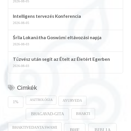
2026-08-05
Intelligens tervezés Konferencia
2026-08-05
Śrīla Lokanātha Goswāmī eltávozási napja
2026-08-03
Tűzvész után segít az Ételt az Életért Egerben
2026-08-03
Cimkék
ASZTROLÓGIA
AYURVEDA
1%
BHAKTI
BHAGAVAD-GITA
BHAKTIVEDANTA SWAMI
BHF
BIBLIA