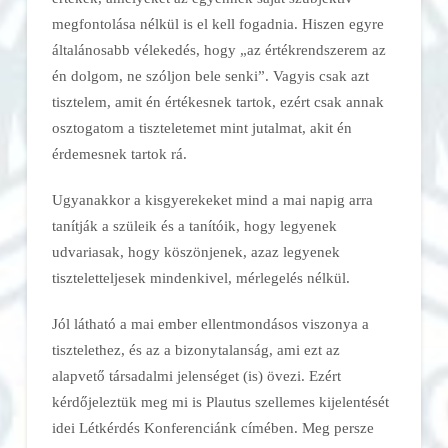
megfontolása nélkül is el kell fogadnia. Hiszen egyre
általánosabb vélekedés, hogy „az értékrendszerem az
én dolgom, ne szóljon bele senki”. Vagyis csak azt
tisztelem, amit én értékesnek tartok, ezért csak annak
osztogatom a tiszteletemet mint jutalmat, akit én
érdemesnek tartok rá.
Ugyanakkor a kisgyerekeket mind a mai napig arra
tanítják a szüleik és a tanítóik, hogy legyenek
udvariasak, hogy köszönjenek, azaz legyenek
tiszteletteljesek mindenkivel, mérlegelés nélkül.
Jól látható a mai ember ellentmondásos viszonya a
tisztelethez, és az a bizonytalanság, ami ezt az
alapvető társadalmi jelenséget (is) övezi. Ezért
kérdőjeleztük meg mi is Plautus szellemes kijelentését
idei Létkérdés Konferenciánk címében. Meg persze