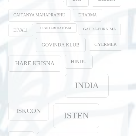
CAITANYA MAHAPRABHU
DHARMA
FENNTARTHATÓSÁG
GAURA-PURṆIMĀ
DÍVALI
GYERMEK
GOVINDA KLUB
HINDU
HARE KRISNA
INDIA
ISKCON
ISTEN