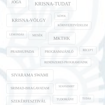
JÓGA
KRISNA-TUDAT
KÉPEK
KRISNA-VÖLGY
KÖRNYEZETVÉDELEM
LEMONDÁS
MESÉK
MKTHK
RECEPT
PROGRAMAJÁNLÓ
PRABHUPADA
RENDSZERES PROGRAMJAINK
SIVARAMA SWAMI
SZANSZKRIT
SRIMAD-BHAGAVATAM
TUDÁS
TUDOMÁNY
SZEKÉRFESZTIVÁL