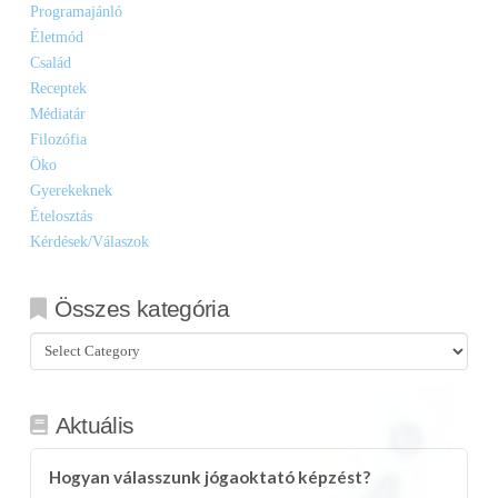
Programajánló
Életmód
Család
Receptek
Médiatár
Filozófia
Öko
Gyerekeknek
Ételosztás
Kérdések/Válaszok
Összes kategória
Összes
kategória
Aktuális
Hogyan válasszunk jógaoktató képzést?