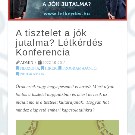
A tisztelet a jók
jutalma? Létkérdés
Konferencia
ADMIN
2022-10-26
FILOZÓFIA
,
HÍREK
,
PROGRAMAJÁNLÓ
,
PROGRAMOK
Örök érték vagy begyepesedett elvárás? Miért olyan
fontos a tisztelet napjainkban és miért nevezik az
indiait ma is a tisztelet kultúrájának? Hogyan hat
mindez alapvető emberi kapcsolatainkra?