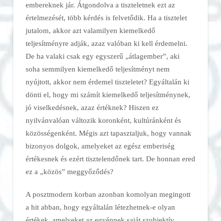
embereknek jár. Átgondolva a tiszteletnek ezt az
értelmezését, több kérdés is felvetődik. Ha a tisztelet
jutalom, akkor azt valamilyen kiemelkedő
teljesítményre adják, azaz valóban ki kell érdemelni.
De ha valaki csak egy egyszerű „átlagember”, aki
soha semmilyen kiemelkedő teljesítményt nem
nyújtott, akkor nem érdemel tiszteletet? Egyáltalán ki
dönti el, hogy mi számít kiemelkedő teljesítménynek,
jó viselkedésnek, azaz értéknek? Hiszen ez
nyilvánvalóan változik koronként, kultúránként és
közösségenként. Mégis azt tapasztaljuk, hogy vannak
bizonyos dolgok, amelyeket az egész emberiség
értékesnek és ezért tisztelendőnek tart. De honnan ered
ez a „közös” meggyőződés?
A posztmodern korban azonban komolyan megingott
a hit abban, hogy egyáltalán létezhetnek-e olyan
értékek, amelyeket az egyénnek saját szubjektív