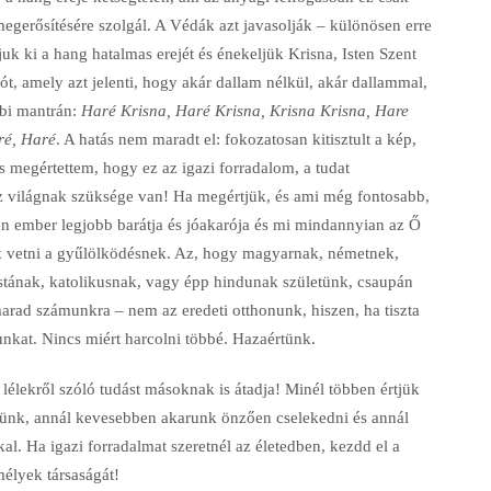
egerősítésére szolgál. A Védák azt javasolják – különösen erre
k ki a hang hatalmas erejét és énekeljük Krisna, Isten Szent
ót, amely azt jelenti, hogy akár dallam nélkül, akár dallammal,
bbi mantrán:
Haré Krisna, Haré Krisna, Krisna Krisna, Hare
ré, Haré
. A hatás nem maradt el: fokozatosan kitisztult a kép,
s megértettem, hogy ez az igazi forradalom, a tudat
z világnak szüksége van! Ha megértjük, és ami még fontosabb,
en ember legjobb barátja és jóakarója és mi mindannyian az Ő
 vetni a gyűlölködésnek. Az, hogy magyarnak, németnek,
stának, katolikusnak, vagy épp hindunak születünk, csaupán
arad számunkra – nem az eredeti otthonunk, hiszen, ha tiszta
nkat. Nincs miért harcolni többé. Hazaértünk.
a lélekről szóló tudást másoknak is átadja! Minél többen értjük
nünk, annál kevesebben akarunk önzően cselekedni és annál
 Ha igazi forradalmat szeretnél az életedben, kezdd el a
mélyek társaságát!