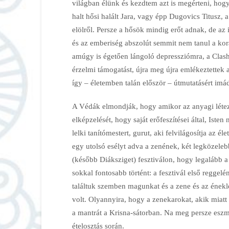
világban élünk és kezdtem azt is megérteni, hog
halt hősi halált Jara, vagy épp Dugovics Titusz, 
elölről. Persze a hősök mindig erőt adnak, de az 
és az emberiség abszolút semmit nem tanul a kor
amúgy is égetően lángoló depressziómra, a Clash 
érzelmi támogatást, újra meg újra emlékeztettek 
így – életemben talán először – útmutatásért im
A Védák elmondják, hogy amikor az anyagi létezés
elképzelését, hogy saját erőfeszítései által, Isten
lelki tanítómestert, gurut, aki felvilágosítja az él
egy utolsó esélyt adva a zenének, két legközel
(később Diáksziget) fesztiválon, hogy legalább 
sokkal fontosabb történt: a fesztivál első reggel
találtuk szemben magunkat és a zene és az ének
volt. Olyannyira, hogy a zenekarokat, akik miat
a mantrát a Krisna-sátorban. Na meg persze eszm
ételosztás során.