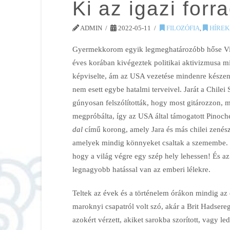
Ki az igazi for
ADMIN
2022-05-11
FILOZÓFIA
,
HÍREK
Gyermekkorom egyik legmeghatározóbb hőse Victor
éves korában kivégeztek politikai aktivizmusa mia
képviselte, ám az USA vezetése mindenre készen 
nem esett egybe hatalmi terveivel. Jarát a Chilei
gúnyosan felszólították, hogy most gitározzon, mo
megpróbálta, így az USA által támogatott Pinoch
dal
című korong, amely Jara és más chilei zenész
amelyek mindig könnyeket csaltak a szemembe. E
hogy a világ végre egy szép hely lehessen! És az
legnagyobb hatással van az emberi lélekre.
Teltek az évek és a történelem órákon mindig az
maroknyi csapatról volt szó, akár a Brit Hadsereg
azokért vérzett, akiket sarokba szorított, vagy le