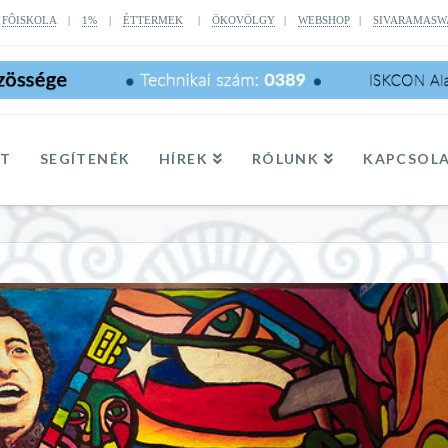
|
FÔISKOLA
|
1%
|
ÉTTERMEK
|
ÖKOVÖLGY
|
WEBSHOP
|
SIVARAMASW
TT
SEGÍTENÉK
HÍREK
RÓLUNK
KAPCSOL