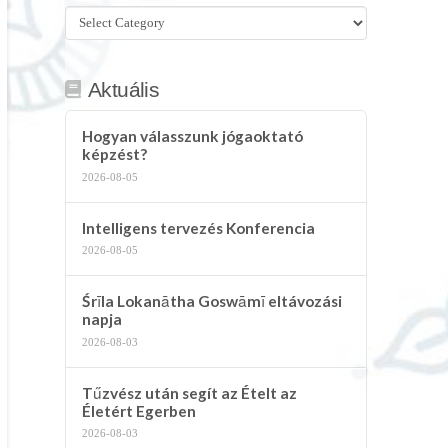
Összes
kategória
Aktuális
Hogyan válasszunk jógaoktató
képzést?
2026-08-05
Intelligens tervezés Konferencia
2026-08-05
Śrīla Lokanātha Goswāmī eltávozási
napja
2026-08-03
Tűzvész után segít az Ételt az
Életért Egerben
2026-08-03