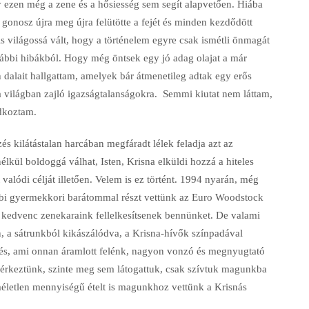
y ezen még a zene és a hősiesség sem segít alapvetően. Hiába
a gonosz újra meg újra felütötte a fejét és minden kezdődött
is világossá vált, hogy a történelem egyre csak ismétli önmagát
ábbi hibákból. Hogy még öntsek egy jó adag olajat a már
dalait hallgattam, amelyek bár átmenetileg adtak egy erős
a világban zajló igazságtalanságokra. Semmi kiutat nem láttam,
ádkoztam.
 kilátástalan harcában megfáradt lélek feladja azt az
 nélkül boldoggá válhat, Isten, Krisna elküldi hozzá a hiteles
et valódi célját illetően. Velem is ez történt. 1994 nyarán, még
ebbi gyermekkori barátommal részt vettünk az Euro Woodstock
a kedvenc zenekaraink fellelkesítsenek bennünket. De valami
én, a sátrunkból kikászálódva, a Krisna-hívők színpadával
lés, ami onnan áramlott felénk, nagyon vonzó és megnyugtató
t érkeztünk, szinte meg sem látogattuk, csak szívtuk magunkba
életlen mennyiségű ételt is magunkhoz vettünk a Krisnás