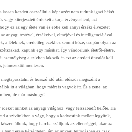
s lassan kezdett összeállni a kép: azért nem tudunk igazi békét
, vagy kiterjesztett érdekeit akarja érvényesíteni, azt
ogy ez az egy élete van és ebbe kell annyi érzéki élvezetet
z anyagi testével, érzékeivel, elméjével és intelligenciájával
ek, a léleknek, eredetileg ezekhez semmi köze, csupán olyan az
zétszakad, kapunk egy másikat. Így vándorlunk életről-életre,
i személyiség a szívben lakozik és ezt az eredeti önvalót kell
, jelmezektől mentesen.
t megtapasztalni és hosszú idő után először megszűnt a
lok itt a világban, hogy miért is vagyok itt. És a zene, az
temben, de már máshogy!
ideköt minket az anyagi világhoz, vagy felszabadít belőle. Ha
bred a szívünkben a vágy, hogy a kedvesünk mellett legyünk,
 készen állunk, hogy harcba szálljunk az ellenséggel, akár az
de a hang ereje kétségtelen, ám az anyagi felfogásban ez csak