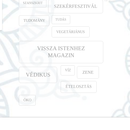
SZANSZKRIT
SZEKÉRFESZTIVÁL
TUDÁS
TUDOMÁNY
VEGETÁRIÁNUS
VISSZA ISTENHEZ
MAGAZIN
VÍZ
ZENE
VÉDIKUS
ÉTELOSZTÁS
ÖKO