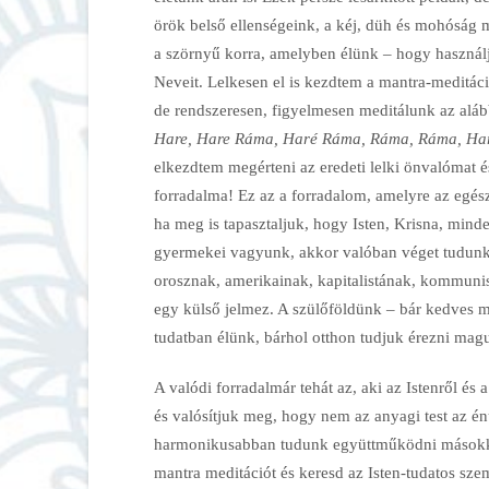
örök belső ellenségeink, a kéj, düh és mohóság m
a szörnyű korra, amelyben élünk – hogy használju
Neveit. Lelkesen el is kezdtem a mantra-meditáci
de rendszeresen, figyelmesen meditálunk az alá
Hare, Hare Ráma, Haré Ráma, Ráma, Ráma, Ha
elkezdtem megérteni az eredeti lelki önvalómat é
forradalma! Ez az a forradalom, amelyre az egés
ha meg is tapasztaljuk, hogy Isten, Krisna, mind
gyermekei vagyunk, akkor valóban véget tudunk
orosznak, amerikainak, kapitalistának, kommuni
egy külső jelmez. A szülőföldünk – bár kedves m
tudatban élünk, bárhol otthon tudjuk érezni magu
A valódi forradalmár tehát az, aki az Istenről és 
és valósítjuk meg, hogy nem az anyagi test az é
harmonikusabban tudunk együttműködni másokkal.
mantra meditációt és keresd az Isten-tudatos sze