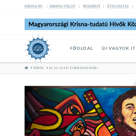
KRISNA.HU
|
KRISNA-VÖLGY
|
BUDAPEST
|
ÉTELOSZTÁS
FŐOLDAL
ÚJ VAGYOK I
HOME
HÍREK
KI AZ IGAZI FORRADALMÁR?