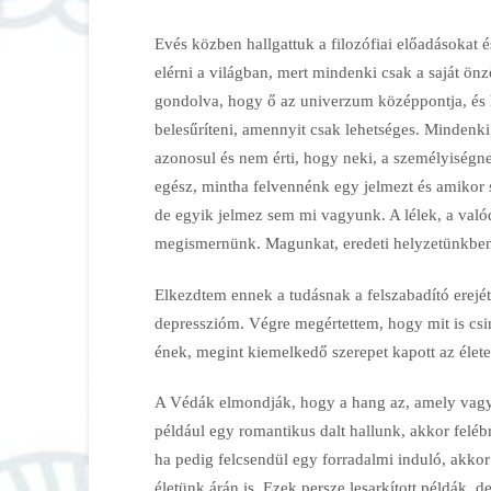
Evés közben hallgattuk a filozófiai előadásokat é
elérni a világban, mert mindenki csak a saját önző
gondolva, hogy ő az univerzum középpontja, és h
belesűríteni, amennyit csak lehetséges. Mindenki a
azonosul és nem érti, hogy neki, a személyiségn
egész, mintha felvennénk egy jelmezt és amikor s
de egyik jelmez sem mi vagyunk. A lélek, a valód
megismernünk. Magunkat, eredeti helyzetünkben
Elkezdtem ennek a tudásnak a felszabadító erejé
depresszióm. Végre megértettem, hogy mit is csiná
ének, megint kiemelkedő szerepet kapott az éle
A Védák elmondják, hogy a hang az, amely vagy 
például egy romantikus dalt hallunk, akkor felé
ha pedig felcsendül egy forradalmi induló, akkor
életünk árán is. Ezek persze lesarkított példák, 