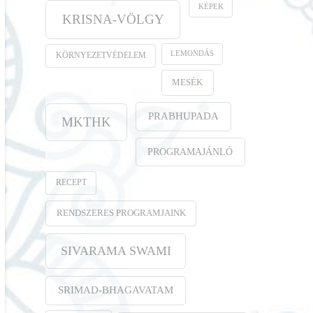
KÉPEK
KRISNA-VÖLGY
LEMONDÁS
KÖRNYEZETVÉDELEM
MESÉK
PRABHUPADA
MKTHK
PROGRAMAJÁNLÓ
RECEPT
RENDSZERES PROGRAMJAINK
SIVARAMA SWAMI
SRIMAD-BHAGAVATAM