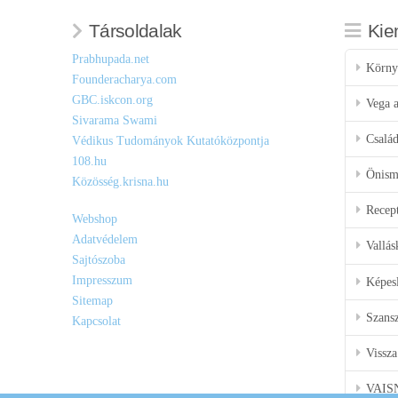
Társoldalak
Kie
Prabhupada.net
Körny
Founderacharya.com
GBC.iskcon.org
Vega a
Sivarama Swami
Csalá
Védikus Tudományok Kutatóközpontja
108.hu
Önisme
Közösség.krisna.hu
Recep
Webshop
Adatvédelem
Vallás
Sajtószoba
Impresszum
Képes
Sitemap
Szansz
Kapcsolat
Vissza
VAIS