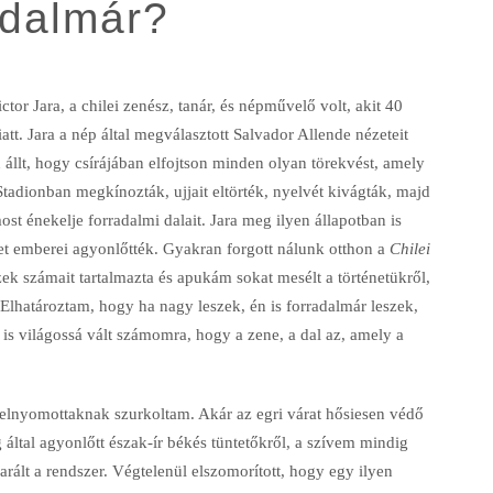
radalmár?
 Jara, a chilei zenész, tanár, és népművelő volt, akit 40
tt. Jara a nép által megválasztott Salvador Allende nézeteit
állt, hogy csírájában elfojtson minden olyan törekvést, amely
 Stadionban megkínozták, ujjait eltörték, nyelvét kivágták, majd
st énekelje forradalmi dalait. Jara meg ilyen állapotban is
et emberei agyonlőtték. Gyakran forgott nálunk otthon a
Chilei
ek számait tartalmazta és apukám sokat mesélt a történetükről,
lhatároztam, hogy ha nagy leszek, én is forradalmár leszek,
 is világossá vált számomra, hogy a zene, a dal az, amely a
 elnyomottaknak szurkoltam. Akár az egri várat hősiesen védő
 által agyonlőtt észak-ír békés tüntetőkről, a szívem mindig
darált a rendszer. Végtelenül elszomorított, hogy egy ilyen