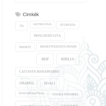
Cimkék
ASZTROLÓGIA
AYURVEDA
1%
BHAGAVAD-GITA
BHAKTIVEDANTA SWAMI
BHAKTI
BHF
BIBLIA
CAITANYA MAHAPRABHU
DHARMA
DÍVALI
FENNTARTHATÓSÁG
GAURA-PURṆIMĀ
GYERMEK