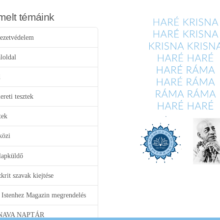
melt témáink
ezetvédelem
loldal
d
reti tesztek
tek
közi
lapküldő
krit szavak kiejtése
 Istenhez Magazin megrendelés
NAVA NAPTÁR