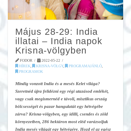
Május 28-29: India
illatai – India napok
Krisna-völgyben
FODOR
2022-05-22
HÍREK
,
KRISNA-VÖLGY
,
PROGRAMAJÁNLÓ
,
PROGRAMOK
Mindig vonzott India és a mesés Kelet világa?
Szeretnéd újra felidézni egy régi utazásod emlékét,
vagy csak megismernéd e távoli, misztikus ország
bölcsességét és pazar hangulatát egy hétvégébe
zárva? Krisna-völgyben, egy idilli, csendes és zöld
környezetben, 286 hektáron most eléd varázsoljuk
India mesés világát egy hétvégére. Hozd el az egész