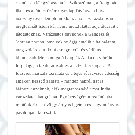
csendesen lélegző asramok. Szikrázó nap, a frangipáni
illata és a lótuszfüzérek gazdag látványa a hűs,
márványköves templomokban, ahol a varázslatosan
megformált Isteni Pár néma mozdulattal adja áldásait a
látogatóknak. Varázslatos pavilonok a Gangesz és
Jamuna partján, amelyek az égig emelik a hajnalanta
megszólaló templomi csengettyűk és védikus
himnuszok léleksimogató hangját. A piacok vibráló
forgataga, a taxik, árusok és a helyiek zsongása. A
fűszeres maszala tea illata és a tejes-rózsavizes édesség
ajkakon pezsgő zamata – mindez napról napra
hiányzik azoknak, akik megtapasztalták már India
varázslatos hangulatát. Egy hétvégére most Indiába
repítünk Krisna-völgy árnyas ligetein és hagyományos
pavilonjain keresztül.