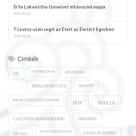
Śrīla Lokanātha Goswāmī eltávozási napja
2026-08-03
Tűzvész után segít az Ételt az Életért Egerben
2026-08-03
Cimkék
ASZTROLÓGIA
AYURVEDA
1%
BHAKTI
BHAGAVAD-GITA
BHAKTIVEDANTA SWAMI
BHF
BIBLIA
CAITANYA MAHAPRABHU
DHARMA
FENNTARTHATÓSÁG
GAURA-PURṆIMĀ
DÍVALI