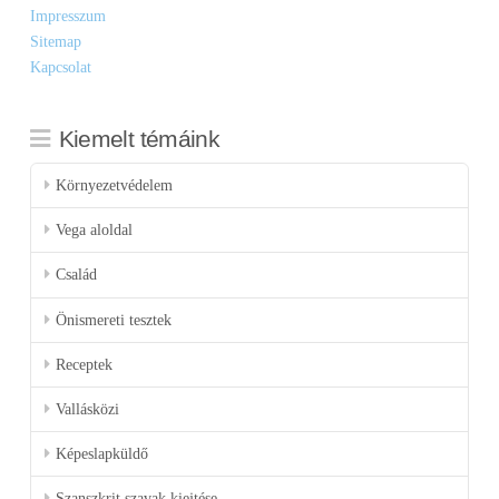
Impresszum
Sitemap
Kapcsolat
Kiemelt témáink
Környezetvédelem
Vega aloldal
Család
Önismereti tesztek
Receptek
Vallásközi
Képeslapküldő
Szanszkrit szavak kiejtése