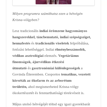
Milyen programra számíthatsz ezen a hétvégén
Krisna-völgyben?
Lesz tradicionális
indiai örömzene hagyományos
hangszerekkel, táncbemutató, indiai szépségsziget,
hennafestés
és
tradicionális viseletek
felpróbálása,
fotózási lehetőséggel. Indiai
élménybeszámolók,
védikus asztrológiai
elemzés.
Vegetáriánus
finomságok, ájurvédikus étkezési
útmutató
és
gasztronómiai különlegességek
a
Govinda Étteremben. Csoportos
tematikus, vezetett
körséták az ökofarm és az arborétum
területén,
ahol megismerheted Krisna-völgy
ökokertészetét és fenntarthatósági törekvéseit is.
Május utolsó hétvégéjét töltsd egy igazi gyerekbarát