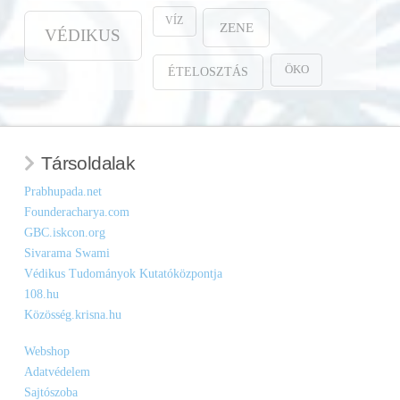
VÍZ
ZENE
VÉDIKUS
ÖKO
ÉTELOSZTÁS
Társoldalak
Prabhupada.net
Founderacharya.com
GBC.iskcon.org
Sivarama Swami
Védikus Tudományok Kutatóközpontja
108.hu
Közösség.krisna.hu
Webshop
Adatvédelem
Sajtószoba