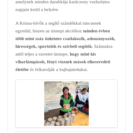
amelynek minden darabkája karácsony varászlatos
napjain kerül a helyére.
A Krisna-hívők a segítő szándékkal nincsenek
egyedül, hiszen az ünnepi akcióhoz
minden évben
több mint száz önkéntes csatlakozik, adományozók,
hírességek, sportolók és szívbeli segítők
. Számukra
attól teljes a szeretet ünnepe,
hogy mint kis
viharlámpások, fényt visznek mások elkeseredett
életébe
és felkarolják a bajbajutottakat.