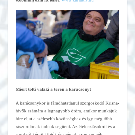
Miért tölti valaki a téren a karácsonyt
A karácsonykor is fáradhatatlanul szorgoskodó Krisna-
hívők számára a legnagyobb öröm, amikor munkájuk
híre eljut a szélesebb közönséghez és így még több
rászorulónak tudnak segíteni. Az ételosztásokról és a
sorokról készült fotók és mémek azonban néha