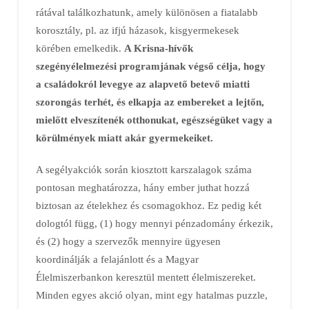
rátával találkozhatunk, amely különösen a fiatalabb
korosztály, pl. az ifjú házasok, kisgyermekesek
körében emelkedik.
A Krisna-hívők
szegényélelmezési programjának végső célja, hogy
a családokról levegye az alapvető betevő miatti
szorongás terhét, és elkapja az embereket a lejtőn,
mielőtt elveszítenék otthonukat, egészségüket vagy a
körülmények miatt akár gyermekeiket.
A segélyakciók során kiosztott karszalagok száma
pontosan meghatározza, hány ember juthat hozzá
biztosan az ételekhez és csomagokhoz. Ez pedig két
dologtól függ, (1) hogy mennyi pénzadomány érkezik,
és (2) hogy a szervezők mennyire ügyesen
koordinálják a felajánlott és a Magyar
Élelmiszerbankon keresztül mentett élelmiszereket.
Minden egyes akció olyan, mint egy hatalmas puzzle,