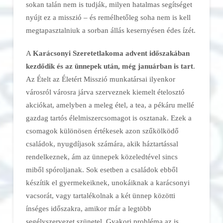
sokan talán nem is tudják, milyen hatalmas segítséget
nyújt ez a misszió – és remélhetőleg soha nem is kell
megtapasztalniuk a sorban állás kesernyésen édes ízét.
A
Karácsonyi Szeretetlakoma
advent időszakában
kezdődik és az ünnepek után, még januárban is tart
.
Az Ételt az Életért Misszió munkatársai ilyenkor
városról városra járva szerveznek kiemelt ételosztó
akciókat, amelyben a meleg étel, a tea, a pékáru mellé
gazdag tartós élelmiszercsomagot is osztanak. Ezek a
csomagok különösen értékesek azon szűkölködő
családok, nyugdíjasok számára, akik háztartással
rendelkeznek, ám az ünnepek közeledtével sincs
miből spóroljanak. Sok esetben a családok ebből
készítik el gyermekeiknek, unokáiknak a karácsonyi
vacsorát, vagy tartalékolnak a két ünnep közötti
ínséges időszakra, amikor már a legtöbb
segélyszervezet szünetel. Gyakori probléma az is,