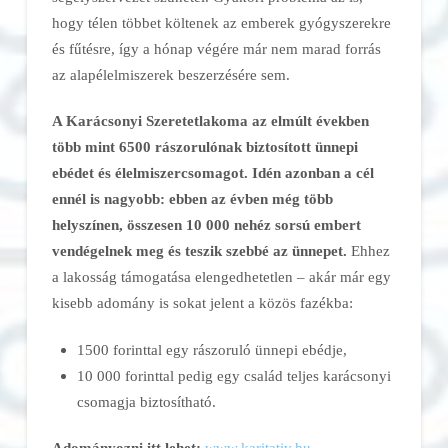
hogy télen többet költenek az emberek gyógyszerekre
és fűtésre, így a hónap végére már nem marad forrás
az alapélelmiszerek beszerzésére sem.
A Karácsonyi Szeretetlakoma az elmúlt években
több mint 6500 rászorulónak biztosított ünnepi
ebédet és élelmiszercsomagot. Idén azonban a cél
ennél is nagyobb: ebben az évben még több
helyszínen, összesen 10 000 nehéz sorsú embert
vendégelnek meg és teszik szebbé az ünnepet.
Ehhez
a lakosság támogatása elengedhetetlen – akár már egy
kisebb adomány is sokat jelent a közös fazékba:
1500 forinttal egy rászoruló ünnepi ebédje,
10 000 forinttal pedig egy család teljes karácsonyi
csomagja biztosítható.
Adományozni itt lehet:
www.karitativ.hu