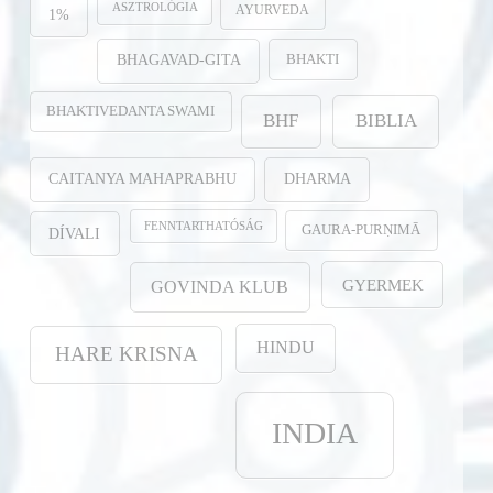
ASZTROLÓGIA
AYURVEDA
1%
BHAKTI
BHAGAVAD-GITA
BHAKTIVEDANTA SWAMI
BHF
BIBLIA
CAITANYA MAHAPRABHU
DHARMA
FENNTARTHATÓSÁG
GAURA-PURṆIMĀ
DÍVALI
GYERMEK
GOVINDA KLUB
HINDU
HARE KRISNA
INDIA