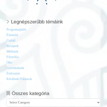
Legnépszerűbb témáink
Programajánló
Életmód
Család
Receptek
Médiatár
Filozófia
Öko
Gyerekeknek
Ételosztás
Kérdések/Válaszok
Összes kategória
Összes
kategória