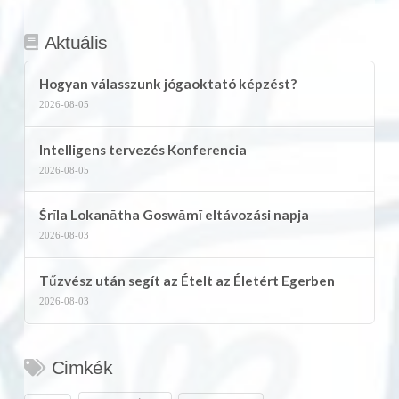
Aktuális
Hogyan válasszunk jógaoktató képzést?
2026-08-05
Intelligens tervezés Konferencia
2026-08-05
Śrīla Lokanātha Goswāmī eltávozási napja
2026-08-03
Tűzvész után segít az Ételt az Életért Egerben
2026-08-03
Cimkék