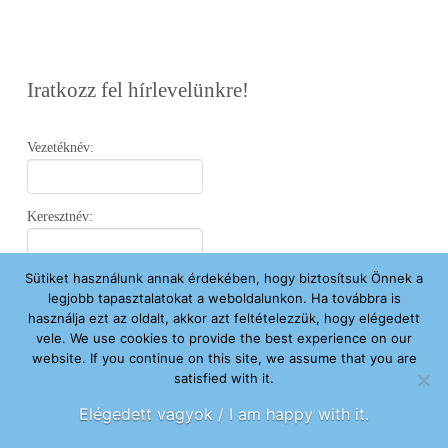
Iratkozz fel hírlevelünkre!
Vezetéknév:
Keresztnév:
Sütiket használunk annak érdekében, hogy biztosítsuk Önnek a
Email:
legjobb tapasztalatokat a weboldalunkon. Ha továbbra is
használja ezt az oldalt, akkor azt feltételezzük, hogy elégedett
vele. We use cookies to provide the best experience on our
Elfogadom az
Adatvédelmi Nyilatkozatot
.
website. If you continue on this site, we assume that you are
satisfied with it.
Feliratkozom
Elégedett vagyok / I am happy with it.