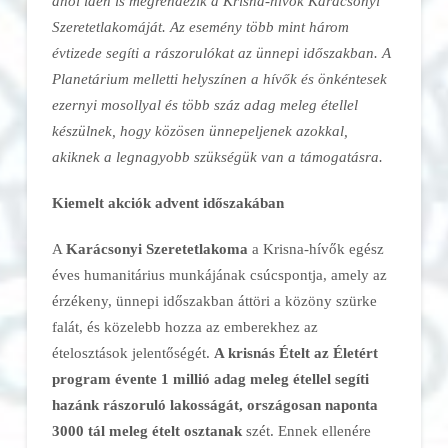
ahol idén is megrendezik a Krisna-hívők Karácsonyi
Szeretetlakomáját. Az esemény több mint három
évtizede segíti a rászorulókat az ünnepi időszakban. A
Planetárium melletti helyszínen a hívők és önkéntesek
ezernyi mosollyal és több száz adag meleg étellel
készülnek, hogy közösen ünnepeljenek azokkal,
akiknek a legnagyobb szükségük van a támogatásra.
Kiemelt akciók advent időszakában
A
Karácsonyi Szeretetlakoma
a Krisna-hívők egész
éves humanitárius munkájának csúcspontja, amely az
érzékeny, ünnepi időszakban áttöri a közöny szürke
falát, és közelebb hozza az emberekhez az
ételosztások jelentőségét.
A krisnás Ételt az Életért
program évente 1 millió adag meleg étellel segíti
hazánk rászoruló lakosságát, országosan naponta
3000 tál meleg ételt osztanak
szét. Ennek ellenére