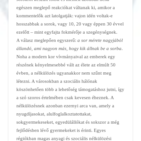
egészen meglepő reakciókat váltanak ki, amikor a
kommentelők azt latolgatják: vajon idén voltak-e
hosszabbak a sorok, vagy 10, 20 vagy éppen 30 évvel
ezelőtt – mint egyfajta fokmérője a szegénységnek.
A válasz meglepően egyszerű:
a sor mérete nagyjából
állandó, ami nagyon más, hogy kik állnak be a sorba
.
Noha a modern kor vívmányaival az emberek egy
részének kényelmesebbé vált az élete az elmúlt 50
évben, a nélkülözés ugyanakkor nem szűnt meg
létezni. A városokban a szociális hálónak
köszönhetően több a lehetőség támogatáshoz jutni, így
a szó szoros értelmében csak kevesen éheznek. A
nélkülözésnek azonban ezernyi arca van, amely a
nyugdíjasokat, alulfoglalkoztatottakat,
sokgyermekeseket, egyedülállókat és sokszor a még
fejlődésben lévő gyermekeket is érinti. Egyes
régiókban magas anyagi és szociális nélkülözési