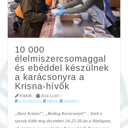
10 000
élelmiszercsomaggal
és ebéddel készülnek
a karácsonyra a
Krisna-hívők
FODOR
2024-12-03
ÉTELOSZTÁS
,
HÍREK
,
KIEMELT
„Haré Krisna!”, „Boldog Karácsonyt!” – Ezek a
szavak töltik meg december 24-25-26-án a Népligetet,