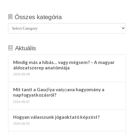
Összes kategória
Összes
kategória
Aktuális
Mindig más a hibás… vagy mégsem? – A magyar
áldozatszerep anatómiája
2026-08-08
Mit tanít a Gauḍīya vaiṣṇava hagyomány a
napfogyatkozásról?
2026-08-07
Hogyan válasszunk jógaoktató képzést?
2026-08-05