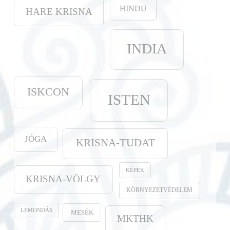
HINDU
HARE KRISNA
INDIA
ISKCON
ISTEN
JÓGA
KRISNA-TUDAT
KÉPEK
KRISNA-VÖLGY
KÖRNYEZETVÉDELEM
LEMONDÁS
MESÉK
MKTHK