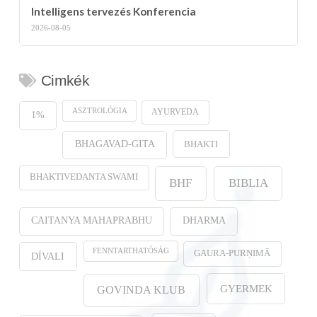
Intelligens tervezés Konferencia
2026-08-05
Cimkék
ASZTROLÓGIA
AYURVEDA
1%
BHAKTI
BHAGAVAD-GITA
BHAKTIVEDANTA SWAMI
BHF
BIBLIA
CAITANYA MAHAPRABHU
DHARMA
FENNTARTHATÓSÁG
GAURA-PURṆIMĀ
DÍVALI
GYERMEK
GOVINDA KLUB