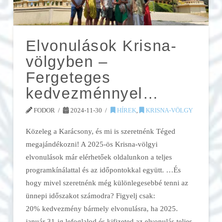
Elvonulások Krisna-
völgyben –
Fergeteges
kedvezménnyel…
FODOR
2024-11-30
HÍREK
,
KRISNA-VÖLGY
Közeleg a Karácsony, és mi is szeretnénk Téged
megajándékozni! A 2025-ös Krisna-völgyi
elvonulások már elérhetőek oldalunkon a teljes
programkínálattal és az időpontokkal együtt. …És
hogy mivel szeretnénk még különlegesebbé tenni az
ünnepi időszakot számodra? Figyelj csak:
20% kedvezmény bármely elvonulásra, ha 2025.
január 31-ig lefoglalod és kifizeted az elvonulás teljes