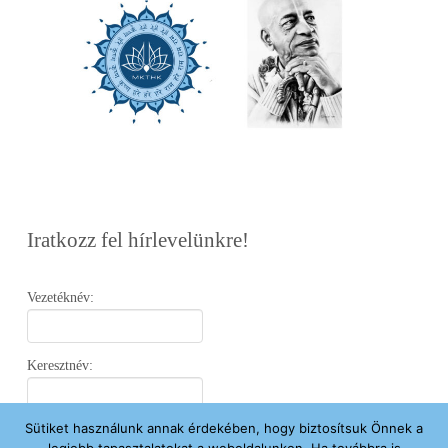
Iratkozz fel hírlevelünkre!
Vezetéknév:
Keresztnév:
Sütiket használunk annak érdekében, hogy biztosítsuk Önnek a
Email: