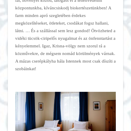
fái, növényei között, látogass el a tehénvédelmi
központunkba, kíváncsiskodj biokertészetünkben! A
farm minden apró szegletében érdekes
megközelítéseket, ötleteket, csodákat fogsz hallani,
látni. … És a szállással sem lesz gondod! Ötvözheted a
vidéki tücsök-ciripelős nyugalmat és az önfenntartást a
kényelemmel. Igaz, Krisna-völgy nem szorul rá a
közművekre, de mégsem nomád körülmények várnak.
A mázas cserépkályha hála Istennek most csak díszíti a
szobáinkat!