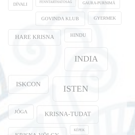
FENNTARTHATÓSÁG
GAURA-PURṆIMĀ
DÍVALI
GYERMEK
GOVINDA KLUB
HINDU
HARE KRISNA
INDIA
ISKCON
ISTEN
JÓGA
KRISNA-TUDAT
KÉPEK