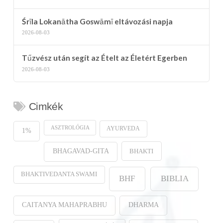
Śrīla Lokanātha Goswāmī eltávozási napja
2026-08-03
Tűzvész után segít az Ételt az Életért Egerben
2026-08-03
Cimkék
ASZTROLÓGIA
AYURVEDA
1%
BHAKTI
BHAGAVAD-GITA
BHAKTIVEDANTA SWAMI
BHF
BIBLIA
CAITANYA MAHAPRABHU
DHARMA