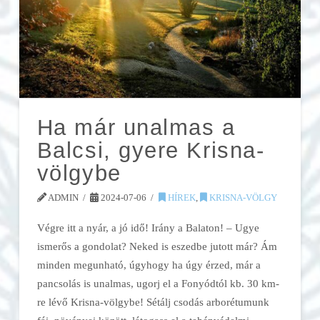
Ha már unalmas a
Balcsi, gyere Krisna-
völgybe
ADMIN
2024-07-06
HÍREK
,
KRISNA-VÖLGY
Végre itt a nyár, a jó idő! Irány a Balaton! – Ugye
ismerős a gondolat? Neked is eszedbe jutott már? Ám
minden megunható, úgyhogy ha úgy érzed, már a
pancsolás is unalmas, ugorj el a Fonyódtól kb. 30 km-
re lévő Krisna-völgybe! Sétálj csodás arborétumunk