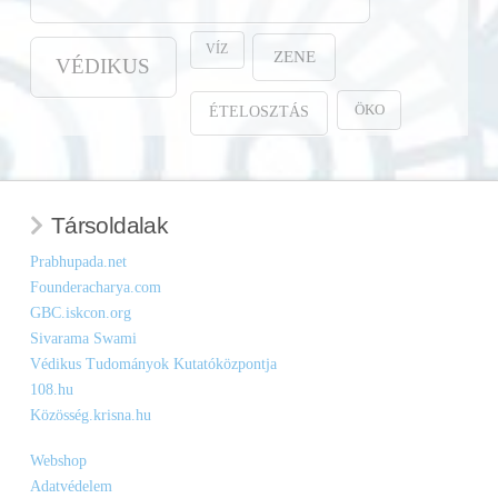
VÍZ
ZENE
VÉDIKUS
ÖKO
ÉTELOSZTÁS
Társoldalak
Prabhupada.net
Founderacharya.com
GBC.iskcon.org
Sivarama Swami
Védikus Tudományok Kutatóközpontja
108.hu
Közösség.krisna.hu
Webshop
Adatvédelem