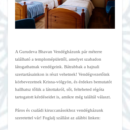
A Gurudeva Bhavan Vendégházunk pár méterre
található a templomépülettől, amelyet szabadon
látogathatnak vendégeink. Bátrabbak a hajnali
szertartásainkon is részt vehetnek! Vendégvezetőink
körbevezetnek Krisna-völgyön, és érdekes bemutatót
hallhatsz tőlük a látottakról, sőt, felteheted régóta
tartogatott kérdéseidet is, amikre még találtál választ.
Páros és családi kiruccanásokhoz vendégházunk
szeretettel vár! Foglalj szállást az alábbi linken: