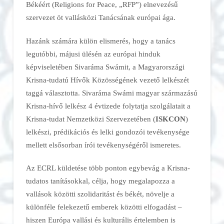
Békéért (Religions for Peace, „RFP”) elnevezésű
szervezet öt vallásközi Tanácsának európai ága.
Hazánk számára külön elismerés, hogy a tanács
legutóbbi, májusi ülésén az európai hinduk
képviseletében Sivaráma Swámit, a Magyarországi
Krisna-tudatú Hívők Közösségének vezető lelkészét
taggá választotta. Sivaráma Swámi magyar származású
Krisna-hívő lelkész 4 évtizede folytatja szolgálatait a
Krisna-tudat Nemzetközi Szervezetében (
ISKCON
)
lelkészi, prédikációs és lelki gondozói tevékenysége
mellett elsősorban írói tevékenységéről ismeretes.
Az ECRL küldetése több ponton egybevág a Krisna-
tudatos tanításokkal, célja, hogy megalapozza a
vallások közötti szolidaritást és békét, növelje a
különféle felekezetű emberek közötti elfogadást –
hiszen Európa vallási és kulturális értelemben is