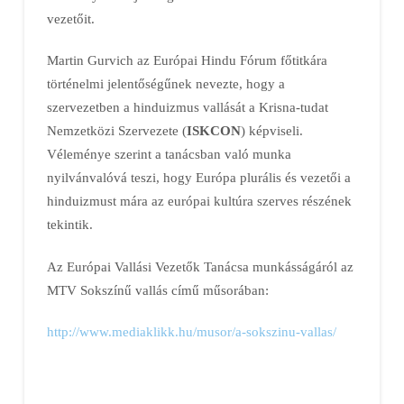
vezetőit.
Martin Gurvich az Európai Hindu Fórum főtitkára
történelmi jelentőségűnek nevezte, hogy a
szervezetben a hinduizmus vallását a Krisna-tudat
Nemzetközi Szervezete (
ISKCON
) képviseli.
Véleménye szerint a tanácsban való munka
nyilvánvalóvá teszi, hogy Európa plurális és vezetői a
hinduizmust mára az európai kultúra szerves részének
tekintik.
Az Európai Vallási Vezetők Tanácsa munkásságáról az
MTV Sokszínű vallás című műsorában:
http://www.mediaklikk.hu/musor/a-sokszinu-vallas/