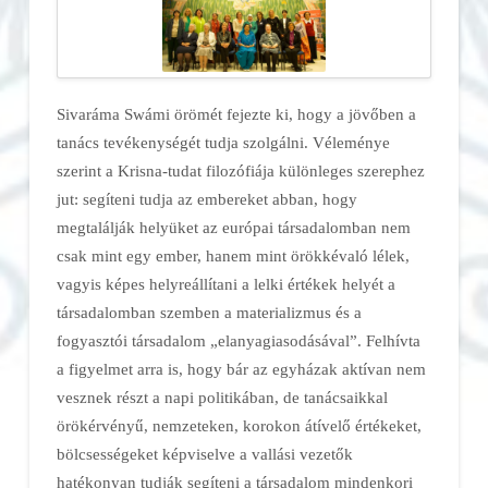
Sivaráma Swámi örömét fejezte ki, hogy a jövőben a
tanács tevékenységét tudja szolgálni. Véleménye
szerint a Krisna-tudat filozófiája különleges szerephez
jut: segíteni tudja az embereket abban, hogy
megtalálják helyüket az európai társadalomban nem
csak mint egy ember, hanem mint örökkévaló lélek,
vagyis képes helyreállítani a lelki értékek helyét a
társadalomban szemben a materializmus és a
fogyasztói társadalom „elanyagiasodásával”. Felhívta
a figyelmet arra is, hogy bár az egyházak aktívan nem
vesznek részt a napi politikában, de tanácsaikkal
örökérvényű, nemzeteken, korokon átívelő értékeket,
bölcsességeket képviselve a vallási vezetők
hatékonyan tudják segíteni a társadalom mindenkori