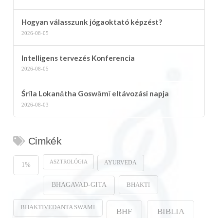
Hogyan válasszunk jógaoktató képzést?
2026-08-05
Intelligens tervezés Konferencia
2026-08-05
Śrīla Lokanātha Goswāmī eltávozási napja
2026-08-03
Cimkék
ASZTROLÓGIA
AYURVEDA
1%
BHAKTI
BHAGAVAD-GITA
BHAKTIVEDANTA SWAMI
BHF
BIBLIA