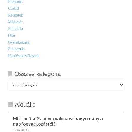
Életmód
Család
Receptek
Médiatár
Filozófia
Öko
Gyerekeknek
Ételosztás
Kérdések/Válaszok
Összes kategória
Összes
kategória
Aktuális
Mit tanít a Gauḍīya vaiṣṇava hagyomány a
napfogyatkozásról?
2026-08-07