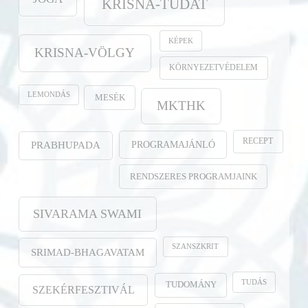
KRISNA-TUDAT
KÉPEK
KRISNA-VÖLGY
KÖRNYEZETVÉDELEM
LEMONDÁS
MESÉK
MKTHK
RECEPT
PROGRAMAJÁNLÓ
PRABHUPADA
RENDSZERES PROGRAMJAINK
SIVARAMA SWAMI
SZANSZKRIT
SRIMAD-BHAGAVATAM
TUDÁS
TUDOMÁNY
SZEKÉRFESZTIVÁL