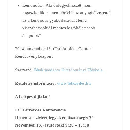
Lemondás: „Aki önfegyelmezett, nem
ragaszkodik, és nem törődik az anyagi élvezettel,
az a lemondás gyakorlásával eléri a
visszahatásoktól mentes legtökéletesebb
állapotot.”
2014. november 13. (Csütörtök) – Corner
Rendezvényközpont
Szervező:
Bhaktivedanta Hittudományi Főiskola
Részletes információ:
www.letkerdes.hu
A belépés díjtalan!
IX. Létkérdés Konferencia
Dharma – „Mért legyek én tisztességes?”
November 13. (csütörtök) 9:30 – 17:30