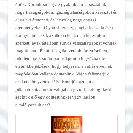
értük. Korunkban egyre gyakrabban tapasztaljuk,
hogy hazugságokon, igazságtalanságokon keresztül ér
el valaki átmeneti, és látszólag nagy anyagi
eredményeket. Olyan sikereket, amelyek első látásra
könnyebbé teszik az illető életét, de a kétes úton
szerzett javak általában súlyos visszahatásokat vonnak
maguk után. Életünk legalapvetőbb történéseiben, a
mindennapok során pontról pontra kígyóznak be
életünkbe jelzések, hogy helyesen, a vallás elveinek
megfelelően kellene döntenünk. Vajon felismerjük
ezeket a helyzeteket? Felismerjük azokat a
pillanatokat, amikor valójában jövőnk boldogulását
segítjük elő egy döntésünkkel vagy inkább
akadályozzuk azt?