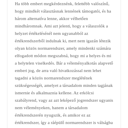
Ha több embert megkérdeznénk, felettébb valószínű,
hogy mindkét választásnak lennének támogatói, és ha
három alternatíva lenne, akkor vélhetően
mindháromnak. Ami azt jelenti, hogy a válaszolók a
helyzet értékelésénél nem ugyanabból az
értékrendszerből indulnak ki, mert nem igazán létezik
olyan közös normarendszer, amely mindenki számára
elfogadott módon megszabná, hogy mi a helyes és mi
a helytelen viselkedés. Bár a véleményalkotás alapvető
emberi jog, de arra való hivatkozással nem lehet
tagadni a közös normarendszer meglétének
szükségességét, amelyet a társadalom minden tagjának
ismernie és alkalmaznia kellene. Az erkölcsi
szabályrend, vagy az azt leképező jogrendszer ugyanis
nem véleményeken, hanem a társadalom
értékrendszerén nyugszik, és amikor ez az
értékrendszer, így a ráépülő normarendszer is válságba