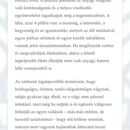
erkölcs elvei. A dharma jelentését az anyagi világban
való kötelességeink és a helyes viselkedés
együtteseként ragadhatjuk meg a legpontosabban. 4
lába, azaz 4 pillére van: a tisztaság, a lemondás, a
kegyesség és az igazmondás, melyek az idő múlásával
egyre jobban sérülnek és egyre kisebb mértékben
vannak jelen társadalmunkban. Ha megőrizzük ezeket
és megvalósítjuk életünkben, akkor a lehető
legteljesebb életet élhetjük nem csak anyagi, hanem
lelki szempontból is.
Az emberek legalapvetőbb természete, hogy
boldogságra, örömre, tartós elégedettségre vágynak,
mégis gyakran úgy tűnik, ez a vágy nem párosul
tettekkel, mert még ha sejtjük is és egészen világosan
feltárják az egyes vallások – más-más módon, de
hasonló tartalommal – hogy mit kellene tennünk,
sokszor nem vagyunk hajlandóak áldozatot hozni