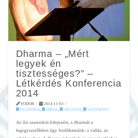
Dharma – „Mért
legyek én
tisztességes?” –
Létkérdés Konferencia
2014
FODOR
2014-11-03
FILOZÓFIA
,
HÍREK
,
OKTATÁS
,
SAJTÓPONT
Az ősi szanszkrit kifejezést, a dharmát a
legegyszerűbben úgy fordíthatnánk: a vallás, az