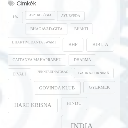
Cimkék
ASZTROLÓGIA
AYURVEDA
1%
BHAKTI
BHAGAVAD-GITA
BHAKTIVEDANTA SWAMI
BHF
BIBLIA
CAITANYA MAHAPRABHU
DHARMA
FENNTARTHATÓSÁG
GAURA-PURṆIMĀ
DÍVALI
GYERMEK
GOVINDA KLUB
HINDU
HARE KRISNA
INDIA