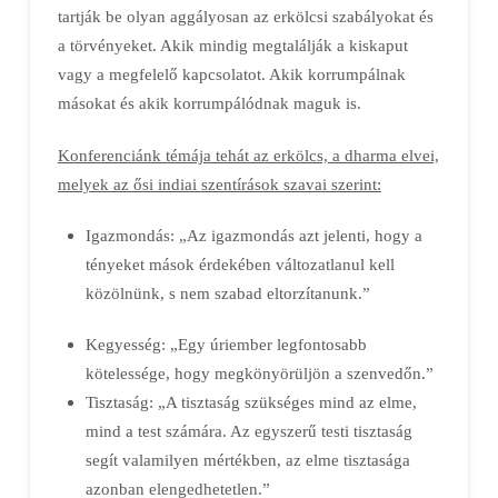
tartják be olyan aggályosan az erkölcsi szabályokat és
a törvényeket. Akik mindig megtalálják a kiskaput
vagy a megfelelő kapcsolatot. Akik korrumpálnak
másokat és akik korrumpálódnak maguk is.
Konferenciánk témája tehát az erkölcs, a dharma elvei,
melyek az ősi indiai szentírások szavai szerint:
Igazmondás: „Az igazmondás azt jelenti, hogy a
tényeket mások érdekében változatlanul kell
közölnünk, s nem szabad eltorzítanunk.”
Kegyesség: „Egy úriember legfontosabb
kötelessége, hogy megkönyörüljön a szenvedőn.”
Tisztaság: „A tisztaság szükséges mind az elme,
mind a test számára. Az egyszerű testi tisztaság
segít valamilyen mértékben, az elme tisztasága
azonban elengedhetetlen.”