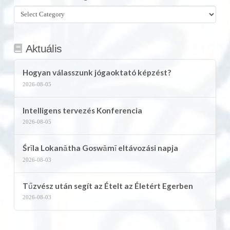
Összes
kategória
Aktuális
Hogyan válasszunk jógaoktató képzést?
2026-08-05
Intelligens tervezés Konferencia
2026-08-05
Śrīla Lokanātha Goswāmī eltávozási napja
2026-08-03
Tűzvész után segít az Ételt az Életért Egerben
2026-08-03