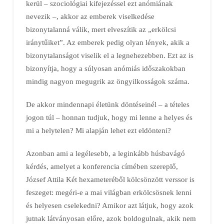
kerül – szociológiai kifejezéssel ezt anómiának
nevezik –, akkor az emberek viselkedése
bizonytalanná válik, mert elveszítik az „erkölcsi
iránytűiket”. Az emberek pedig olyan lények, akik a
bizonytalanságot viselik el a legnehezebben. Ezt az is
bizonyítja, hogy a súlyosan anómiás időszakokban
mindig nagyon megugrik az öngyilkosságok száma.
De akkor mindennapi életünk döntéseinél – a tételes
jogon túl – honnan tudjuk, hogy mi lenne a helyes és
mi a helytelen? Mi alapján lehet ezt eldönteni?
Azonban ami a legélesebb, a leginkább húsbavágó
kérdés, amelyet a konferencia címében szereplő,
József Attila Két hexameteréből kölcsönzött verssor is
feszeget: megéri-e a mai világban erkölcsösnek lenni
és helyesen cselekedni? Amikor azt látjuk, hogy azok
jutnak látványosan előre, azok boldogulnak, akik nem