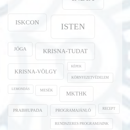
ISKCON
ISTEN
JÓGA
KRISNA-TUDAT
KÉPEK
KRISNA-VÖLGY
KÖRNYEZETVÉDELEM
LEMONDÁS
MESÉK
MKTHK
RECEPT
PROGRAMAJÁNLÓ
PRABHUPADA
RENDSZERES PROGRAMJAINK