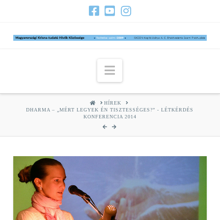
Navigation
HOME
HÍREK
DHARMA – „MÉRT LEGYEK ÉN TISZTESSÉGES?” - LÉTKÉRDÉS
KONFERENCIA 2014