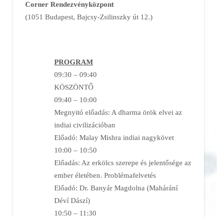
Corner Rendezvényközpont
(1051 Budapest, Bajcsy-Zsilinszky út 12.)
PROGRAM
09:30 – 09:40
KÖSZÖNTŐ
09:40 – 10:00
Megnyitó előadás: A dharma örök elvei az
indiai civilizációban
Előadó: Malay Mishra indiai nagykövet
10:00 – 10:50
Előadás: Az erkölcs szerepe és jelentősége az
ember életében. Problémafelvetés
Előadó: Dr. Banyár Magdolna (Mahárání
Déví Dászí)
10:50 – 11:30