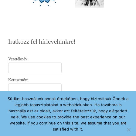
Iratkozz fel hírlevelünkre!
Vezetéknév:
Keresztnév:
Sütiket használunk annak érdekében, hogy biztosítsuk Önnek a
Email:
legjobb tapasztalatokat a weboldalunkon. Ha továbbra is
használja ezt az oldalt, akkor azt feltételezzük, hogy elégedett
vele. We use cookies to provide the best experience on our
Elfogadom az
Adatvédelmi Nyilatkozatot
.
website. If you continue on this site, we assume that you are
satisfied with it.
Feliratkozom