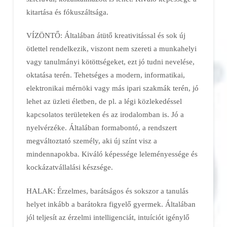
kitartása és fókuszáltsága.
VÍZÖNTŐ: Általában átütő kreativitással és sok új
ötlettel rendelkezik, viszont nem szereti a munkahelyi
vagy tanulmányi kötöttségeket, ezt jó tudni nevelése,
oktatása terén. Tehetséges a modern, informatikai,
elektronikai mérnöki vagy más ipari szakmák terén, jó
lehet az üzleti életben, de pl. a légi közlekedéssel
kapcsolatos területeken és az irodalomban is. Jó a
nyelvérzéke. Általában formabontó, a rendszert
megváltoztató személy, aki új színt visz a
mindennapokba. Kiváló képessége leleményessége és
kockázatvállalási készsége.
HALAK: Érzelmes, barátságos és sokszor a tanulás
helyet inkább a barátokra figyelő gyermek. Általában
jól teljesít az érzelmi intelligenciát, intuíciót igénylő