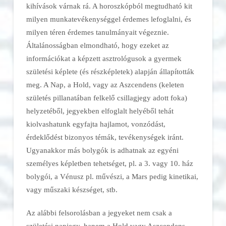
kihívások várnak rá. A horoszkópból megtudható kit
milyen munkatevékenységgel érdemes lefoglalni, és
milyen téren érdemes tanulmányait végeznie.
Általánosságban elmondható, hogy ezeket az
információkat a képzett asztrológusok a gyermek
születési képlete (és részképletek) alapján állapították
meg. A Nap, a Hold, vagy az Aszcendens (keleten
születés pillanatában felkelő csillagjegy adott foka)
helyzetéből, jegyekben elfoglalt helyéből tehát
kiolvashatunk egyfajta hajlamot, vonzódást,
érdeklődést bizonyos témák, tevékenységek iránt.
Ugyanakkor más bolygók is adhatnak az egyéni
személyes képletben tehetséget, pl. a 3. vagy 10. ház
bolygói, a Vénusz pl. művészi, a Mars pedig kinetikai,
vagy műszaki készséget, stb.
Az alábbi felsorolásban a jegyeket nem csak a
születési napjegy, hanem a Hold vagy Aszcendens