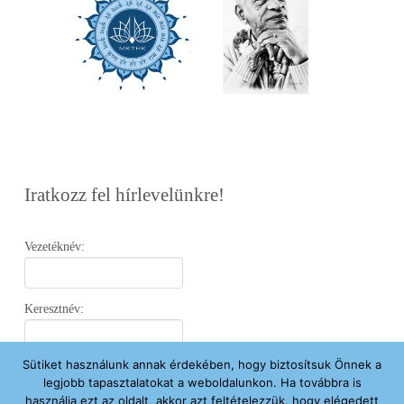
Iratkozz fel hírlevelünkre!
Vezetéknév:
Keresztnév:
Sütiket használunk annak érdekében, hogy biztosítsuk Önnek a
Email:
legjobb tapasztalatokat a weboldalunkon. Ha továbbra is
használja ezt az oldalt, akkor azt feltételezzük, hogy elégedett