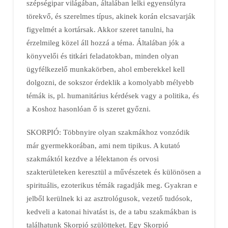
szépségipar világában, általában lelki egyensúlyra
törekvő, és szerelmes típus, akinek korán elcsavarják
figyelmét a kortársak. Akkor szeret tanulni, ha
érzelmileg közel áll hozzá a téma. Általában jók a
könyvelői és titkári feladatokban, minden olyan
ügyfélkezelő munkakörben, ahol emberekkel kell
dolgozni, de sokszor érdeklik a komolyabb mélyebb
témák is, pl. humanitárius kérdések vagy a politika, és
a Koshoz hasonlóan ő is szeret győzni.
SKORPIÓ: Többnyire olyan szakmákhoz vonzódik
már gyermekkorában, ami nem tipikus. A kutató
szakmáktól kezdve a lélektanon és orvosi
szakterületeken keresztül a művészetek és különösen a
spirituális, ezoterikus témák ragadják meg. Gyakran e
jelből kerülnek ki az asztrológusok, vezető tudósok,
kedveli a katonai hivatást is, de a tabu szakmákban is
találhatunk Skorpió szülötteket. Egy Skorpió