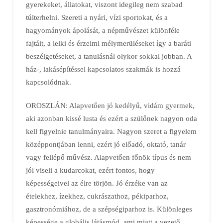
gyerekeket, állatokat, viszont idegileg nem szabad
túlterhelni. Szereti a nyári, vízi sportokat, és a
hagyományok ápolását, a népművészet különféle
fajtáit, a lelki és érzelmi mélymerüléseket így a baráti
beszélgetéseket, a tanulásnál olykor sokkal jobban. A
ház-, lakásépítéssel kapcsolatos szakmák is hozzá
kapcsolódnak.
OROSZLÁN: Alapvetően jó kedélyű, vidám gyermek,
aki azonban kissé lusta és ezért a szülőnek nagyon oda
kell figyelnie tanulmányaira. Nagyon szeret a figyelem
középpontjában lenni, ezért jó előadó, oktató, tanár
vagy fellépő művész. Alapvetően főnök típus és nem
jól viseli a kudarcokat, ezért fontos, hogy
képességeivel az élre törjön. Jó érzéke van az
ételekhez, ízekhez, cukrászathoz, pékiparhoz,
gasztronómiához, de a szépségiparhoz is. Különleges
képessége a globális látásmód, ami miatt a vezető