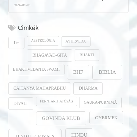
2026-08-03
Cimkék
ASZTROLÓGIA
AYURVEDA
1%
BHAKTI
BHAGAVAD-GITA
BHAKTIVEDANTA SWAMI
BHF
BIBLIA
CAITANYA MAHAPRABHU
DHARMA
FENNTARTHATÓSÁG
GAURA-PURṆIMĀ
DÍVALI
GYERMEK
GOVINDA KLUB
HINDU
HARE KRISNA