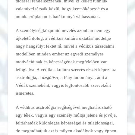
tudással rendelkezzenek, mivel ki kellett tűnniük
valamivel társaik közül, hogy keresőképessé és a
munkaerőpiacon is hatékonnyá válhassanak.
A személyiségközpontú nevelés azonban nem egy
újkeletű dolog, a védikus kultúra oktatási modellje
nagy hangsúlyt fektet rá, mivel a védikus társadalmi
modellben minden ember az egyedi személyes
motivációinak és képességének megfelelően van
lefoglalva. A védikus kultúra szerves részét képezi az
asztrológia, a
dzsjótisa,
a fény tudománya, ami a
Védák szemeként, vagyis legfontosabb szerveként
ismeretes.
A védikus asztrológia segítségével meghatározható
egy lélek, vagyis egy személy múltja jelene és jövője,
feltárhatóak különleges képességei és tulajdonságai,
de megtudhatjuk azt is milyen akadályok vagy éppen