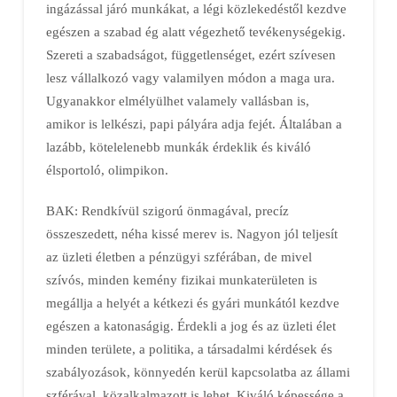
ingázással járó munkákat, a légi közlekedéstől kezdve
egészen a szabad ég alatt végezhető tevékenységekig.
Szereti a szabadságot, függetlenséget, ezért szívesen
lesz vállalkozó vagy valamilyen módon a maga ura.
Ugyanakkor elmélyülhet valamely vallásban is,
amikor is lelkészi, papi pályára adja fejét. Általában a
lazább, kötelelenebb munkák érdeklik és kiváló
élsportoló, olimpikon.
BAK: Rendkívül szigorú önmagával, precíz
összeszedett, néha kissé merev is. Nagyon jól teljesít
az üzleti életben a pénzügyi szférában, de mivel
szívós, minden kemény fizikai munkaterületen is
megállja a helyét a kétkezi és gyári munkától kezdve
egészen a katonaságig. Érdekli a jog és az üzleti élet
minden területe, a politika, a társadalmi kérdések és
szabályozások, könnyedén kerül kapcsolatba az állami
szférával, közalkalmazott is lehet. Kiváló képessége a