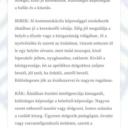
bőséget, ezért jó kereskedők. Különleges képességük
a hallás és a kitartás.
IKREK: Jó kommunikációs képességgel rendelkezik
általában jó a kereskedői vénája. Elég jól megtalálja a
helyét a tőzsde vagy a közgazdaság világában. Jó a
nyelvérzéke és szereti az irodalmat, viszont nehezen ül
le egy helybe olvasni, mert imád mozogni, kissé
hiperaktív jellem, nyughatatlan, zaklatott. Kiváló a
kézügyessége, ért az aprólékos dolgokhoz szépen
beszél, jól tanít, ha érdekli, amiről beszél.
Különlegesen jók az érzékszervei és nagyon rugalmas.
RÁK: Általában érzelmi intelligenciája kimagasló,
különleges képessége a beleérző-képessége. Nagyon
szeret otthonról tanulni vagy dolgozni, fontos számára
a családi közeg. Ügyesen dolgozik pedagógiai, óvodai
vagy csecsemőgondozói területen, szereti a