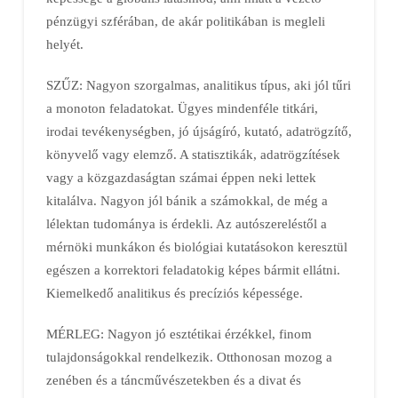
pénzügyi szférában, de akár politikában is megleli
helyét.
SZŰZ: Nagyon szorgalmas, analitikus típus, aki jól tűri
a monoton feladatokat. Ügyes mindenféle titkári,
irodai tevékenységben, jó újságíró, kutató, adatrögzítő,
könyvelő vagy elemző. A statisztikák, adatrögzítések
vagy a közgazdaságtan számai éppen neki lettek
kitalálva. Nagyon jól bánik a számokkal, de még a
lélektan tudománya is érdekli. Az autószereléstől a
mérnöki munkákon és biológiai kutatásokon keresztül
egészen a korrektori feladatokig képes bármit ellátni.
Kiemelkedő analitikus és precíziós képessége.
MÉRLEG: Nagyon jó esztétikai érzékkel, finom
tulajdonságokkal rendelkezik. Otthonosan mozog a
zenében és a táncművészetekben és a divat és