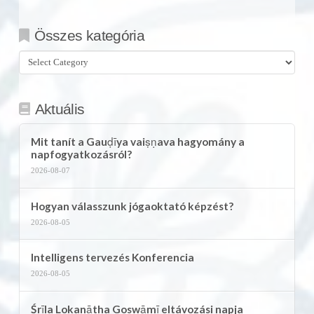
Összes kategória
Összes
kategória
Aktuális
Mit tanít a Gauḍīya vaiṣṇava hagyomány a
napfogyatkozásról?
2026-08-07
Hogyan válasszunk jógaoktató képzést?
2026-08-05
Intelligens tervezés Konferencia
2026-08-05
Śrīla Lokanātha Goswāmī eltávozási napja