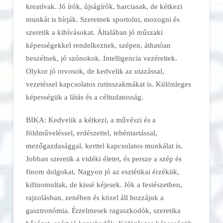
kreatívak. Jó írók, újságírók, harciasak, de kétkezi
munkát is bírják. Szeretnek sportolni, mozogni és
szeretik a kihívásokat. Általában jó műszaki
képességekkel rendelkeznek, szépen, áthatóan
beszélnek, jó szónokok. Intelligencia vezéreltek.
Olykor jó orvosok, de kedvelik az utazással,
vezetéssel kapcsolatos rutinszakmákat is. Különleges
képességük a látás és a céltudatosság.
BIKA: Kedvelik a kétkezi, a művészi és a
földműveléssel, erdészettel, tehéntartással,
mezőgazdasággal, kerttel kapcsolatos munkálat is.
Jobban szeretik a vidéki életet, és persze a szép és
finom dolgokat. Nagyon jó az esztétikai érzékük,
kifinomultak, de kissé kéjesek. Jók a festészetben,
rajzolásban, zenében és közel áll hozzájuk a
gasztronómia. Érzelmesek ragaszkodók, szeretika