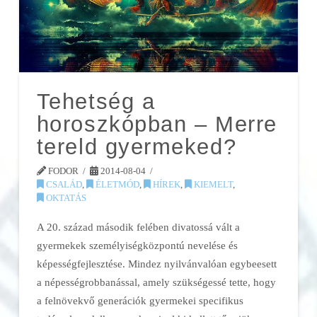
Tehetség a
horoszkópban – Merre
tereld gyermeked?
FODOR
2014-08-04
CSALÁD
,
ÉLETMÓD
,
HÍREK
,
KIEMELT
,
OKTATÁS
A 20. század második felében divatossá vált a
gyermekek személyiségközpontú nevelése és
képességfejlesztése. Mindez nyilvánvalóan egybeesett
a népességrobbanással, amely szükségessé tette, hogy
a felnövekvő generációk gyermekei specifikus