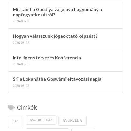
Mit tanít a Gauḍīya vaiṣṇava hagyomány a
napfogyatkozásról?
2026-08-07
Hogyan válasszunk jógaoktató képzést?
2026-08-05
Intelligens tervezés Konferencia
2026-08-05
Śrīla Lokanātha Goswāmī eltávozási napja
2026-08-03
Cimkék
ASZTROLÓGIA
AYURVEDA
1%