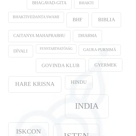
BHAKTI
BHAGAVAD-GITA
BHAKTIVEDANTA SWAMI
BHF
BIBLIA
CAITANYA MAHAPRABHU
DHARMA
FENNTARTHATÓSÁG
GAURA-PURṆIMĀ
DÍVALI
GYERMEK
GOVINDA KLUB
HINDU
HARE KRISNA
INDIA
ISKCON