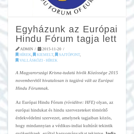
Egyházunk az Európai
Hindu Fórum tagja lett
ADMIN
2015-11-20
HÍREK
,
KIEMELT
,
SAJTÓPONT
,
VALLÁSKÖZI - HÍREK
A Magyarországi Krisna-tudatú hívők Közössége 2015
novemberétől hivatalosan is tagjává vált az Európai
Hindu Fórumnak.
Az Európai Hindu Fórum
(rövidítve: HFE)
olyan, az
európai hindukat és hindu szervezeteket tömörítő
érdekvédelmi szervezet, amelynek tagjaiban közös,
hogy mindannyian a védikus-indiai kultúrát tekintik
gyökerüknek, ezáltal hagyományaikat tekintve,
India