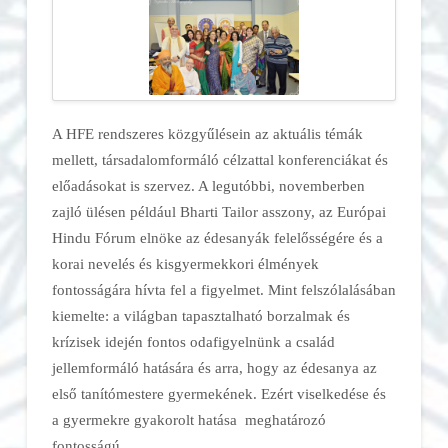
A HFE rendszeres közgyűlésein az aktuális témák
mellett, társadalomformáló célzattal konferenciákat és
előadásokat is szervez. A legutóbbi, novemberben
zajló ülésen például Bharti Tailor asszony, az Európai
Hindu Fórum elnöke az édesanyák felelősségére és a
korai nevelés és kisgyermekkori élmények
fontosságára hívta fel a figyelmet. Mint felszólalásában
kiemelte: a világban tapasztalható borzalmak és
krízisek idején fontos odafigyelnünk a család
jellemformáló hatására és arra, hogy az édesanya az
első tanítómestere gyermekének. Ezért viselkedése és
a gyermekre gyakorolt hatása meghatározó
fontosságú.