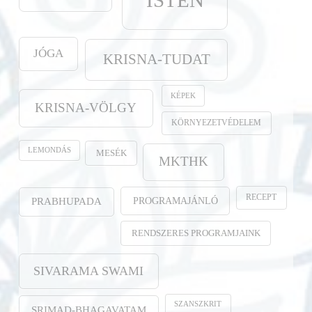
ISTEN
JÓGA
KRISNA-TUDAT
KÉPEK
KRISNA-VÖLGY
KÖRNYEZETVÉDELEM
LEMONDÁS
MESÉK
MKTHK
RECEPT
PROGRAMAJÁNLÓ
PRABHUPADA
RENDSZERES PROGRAMJAINK
SIVARAMA SWAMI
SZANSZKRIT
SRIMAD-BHAGAVATAM