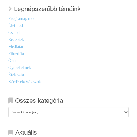
Legnépszerűbb témáink
Programajánló
Életmód
Család
Receptek
Médiatár
Filozófia
Öko
Gyerekeknek
Ételosztás
Kérdések/Válaszok
Összes kategória
Összes
kategória
Aktuális