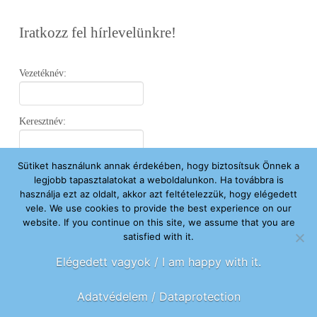
Iratkozz fel hírlevelünkre!
Vezetéknév:
Keresztnév:
Sütiket használunk annak érdekében, hogy biztosítsuk Önnek a
Email:
legjobb tapasztalatokat a weboldalunkon. Ha továbbra is
használja ezt az oldalt, akkor azt feltételezzük, hogy elégedett
vele. We use cookies to provide the best experience on our
Elfogadom az
Adatvédelmi Nyilatkozatot
.
website. If you continue on this site, we assume that you are
satisfied with it.
Feliratkozom
Elégedett vagyok / I am happy with it.
Adatvédelem / Dataprotection
FŐOLDAL
ÚJ VAGYOK ITT
SEGÍTENÉK
HÍREK
RÓLUNK
KAPCSOLAT
ADOMÁNYOZOK