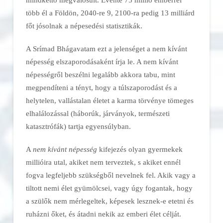
több él a Földön, 2040-re 9, 2100-ra pedig 13 milliárd
főt jósolnak a népesedési statisztikák.
A Srímad Bhágavatam ezt a jelenséget a nem kívánt
népesség elszaporodásaként írja le. A nem kívánt
népességről beszélni legalább akkora tabu, mint
megpendíteni a tényt, hogy a túlszaporodást és a
helytelen, vallástalan életet a karma törvénye tömeges
elhalálozással (háborúk, járványok, természeti
katasztrófák) tartja egyensúlyban.
A
nem kívánt népesség
kifejezés olyan gyermekek
millióira utal, akiket nem terveztek, s akiket ennél
fogva legfeljebb szükségből nevelnek fel. Akik vagy a
tiltott nemi élet gyümölcsei, vagy úgy fogantak, hogy
a szülők nem mérlegeltek, képesek lesznek-e etetni és
ruházni őket, és átadni nekik az emberi élet célját.