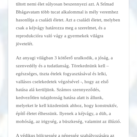
tiltott nemi élet súlyosan beszennyezi azt. A Srímad
Bhágavatam több tucat alkalommal is mély veremhez
hasonlítja a családi életet. Azt a családi életet, melyben
csak a kéjvágy határozza meg a szerelmet, és a
reprodukcióra való vágy a gyermekek világra
jövetelét.
Az anyagi világban 3 kötőerő uralkodik, a jóság, a
szenvedély és a tudatlanság. Törekednünk kell –
egészséges, tiszta ételek fogyasztásával és lelki,
vallásos cselekedetek végzésével -, hogy az első
hatása alá kerüljünk. Számos szennyeződés,
kedvezőtlen tulajdonság hatása alatt is állunk,
melyeket le kell küzdenünk ahhoz, hogy konstruktív,
építő életet élhessünk. Ilyenek a kéjvágy, a düh, a
mohóság, az irigység, a büszkeség, valamint az illúzió.
A védikus bölcsesség a népesség szabályozására az