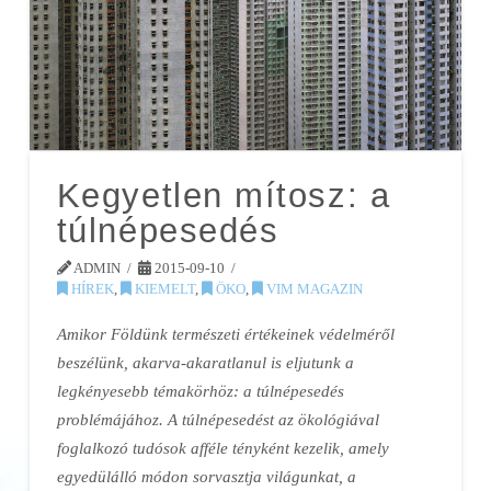
Kegyetlen mítosz: a
túlnépesedés
ADMIN
2015-09-10
HÍREK
,
KIEMELT
,
ÖKO
,
VIM MAGAZIN
Amikor Földünk természeti értékeinek védelméről
beszélünk, akarva-akaratlanul is eljutunk a
legkényesebb témakörhöz: a túlnépesedés
problémájához. A túlnépesedést az ökológiával
foglalkozó tudósok afféle tényként kezelik, amely
egyedülálló módon sorvasztja világunkat, a