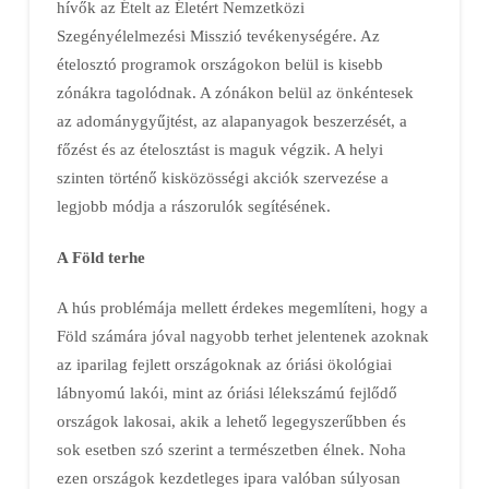
hívők az Ételt az Életért Nemzetközi
Szegényélelmezési Misszió tevékenységére. Az
ételosztó programok országokon belül is kisebb
zónákra tagolódnak. A zónákon belül az önkéntesek
az adománygyűjtést, az alapanyagok beszerzését, a
főzést és az ételosztást is maguk végzik. A helyi
szinten történő kisközösségi akciók szervezése a
legjobb módja a rászorulók segítésének.
A Föld terhe
A hús problémája mellett érdekes megemlíteni, hogy a
Föld számára jóval nagyobb terhet jelentenek azoknak
az iparilag fejlett országoknak az óriási ökológiai
lábnyomú lakói, mint az óriási lélekszámú fejlődő
országok lakosai, akik a lehető legegyszerűbben és
sok esetben szó szerint a természetben élnek. Noha
ezen országok kezdetleges ipara valóban súlyosan