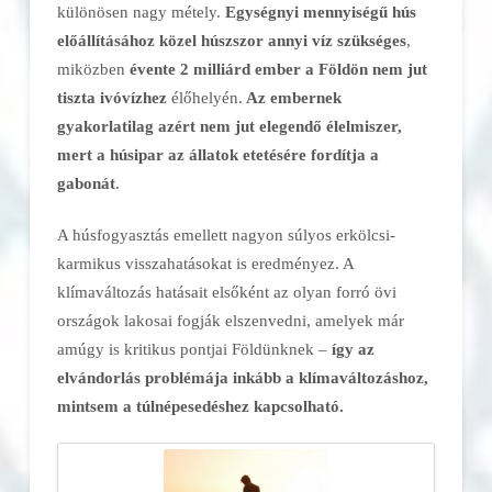
különösen nagy métely.
Egységnyi mennyiségű hús
előállításához közel húszszor annyi víz szükséges
,
miközben
évente 2 milliárd ember a Földön nem jut
tiszta ivóvízhez
élőhelyén.
Az embernek
gyakorlatilag azért nem jut elegendő élelmiszer,
mert a húsipar az állatok etetésére fordítja a
gabonát
.
A húsfogyasztás emellett nagyon súlyos erkölcsi-
karmikus visszahatásokat is eredményez. A
klímaváltozás hatásait elsőként az olyan forró övi
országok lakosai fogják elszenvedni, amelyek már
amúgy is kritikus pontjai Földünknek –
így az
elvándorlás problémája inkább a klímaváltozáshoz,
mintsem a túlnépesedéshez kapcsolható.