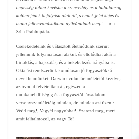
népesség többé-kevésbé a szenvedély és a tudatlanság
kötőerejének befolyása alatt áll, s ennek jelei kéjes és
mohó jellemvonásaikban nyilvánulnak meg
.” – írja
Sríla Prabhupáda.
Cselekedeteink és választott életmódunk szerint
jellemünk folyamatosan alakul, és eltolódhat akár a
birtoklás, a hajszolás, és a bekebelezés irányába is.
Oktatási rendszerünk komótosan jó fogyasztókká
nevel bennünket. Darwin evolúcióelméletétől kezdve,
az óvodai felvételiken át, egészen a
munkanélküliségig és a fogyasztói társadalom
versenyszemléletéig minden, de minden azt üzeni:
Vedd meg!, Vegyél nagyobbat!, Szerezd meg, mert
amit felhalmozol, az vagy Te
!