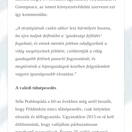
Greenpeace, az ismert környezetvédelmi szervezet ezt
így kommentálta:
„
A stratégiának csakis akkor lesz bármilyen haszna,
ha újra tudjuk definiálni a ’gazdasági fejlődés’
fogalmát, és ennek mentén jobban odafigyelünk a
világ szegényeinek jólétére, csökkentjük a világ
gazdagabb felének pazarló fogyasztását, és
megtörténik a hipergazdagok kezében felgyülemlett
vagyon igazságosabb elosztása
.”
A valódi túlnépesedés
Sríla Prabhupáda a 60-as években még arról beszélt,
hogy Földünkön nincs túlnépesedés, csak helytelen
elosztás és túlfogyasztás. Ugyanakkor 2015-re rá kell
döbbennünk, hogy valójában párhuzamosan
mindkettő megvalósult. Évente 75 millió emberrel