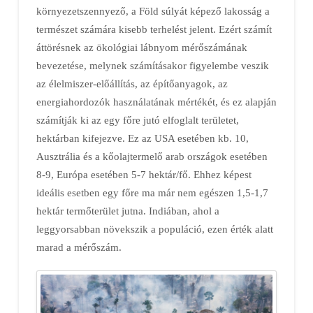
környezetszennyező, a Föld súlyát képező lakosság a
természet számára kisebb terhelést jelent. Ezért számít
áttörésnek az ökológiai lábnyom mérőszámának
bevezetése, melynek számításakor figyelembe veszik
az élelmiszer-előállítás, az építőanyagok, az
energiahordozók használatának mértékét, és ez alapján
számítják ki az egy főre jutó elfoglalt területet,
hektárban kifejezve. Ez az USA esetében kb. 10,
Ausztrália és a kőolajtermelő arab országok esetében
8-9, Európa esetében 5-7 hektár/fő. Ehhez képest
ideális esetben egy főre ma már nem egészen 1,5-1,7
hektár termőterület jutna. Indiában, ahol a
leggyorsabban növekszik a populáció, ezen érték alatt
marad a mérőszám.