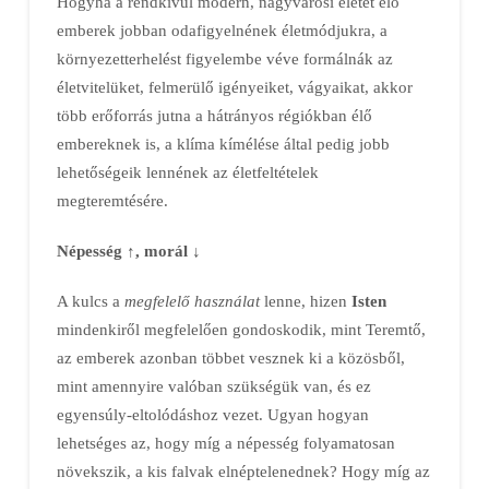
Hogyha a rendkívül modern, nagyvárosi életet élő
emberek jobban odafigyelnének életmódjukra, a
környezetterhelést figyelembe véve formálnák az
életvitelüket, felmerülő igényeiket, vágyaikat, akkor
több erőforrás jutna a hátrányos régiókban élő
embereknek is, a klíma kímélése által pedig jobb
lehetőségeik lennének az életfeltételek
megteremtésére.
Népesség ↑, morál ↓
A kulcs a
megfelelő használat
lenne, hizen
Isten
mindenkiről megfelelően gondoskodik, mint Teremtő,
az emberek azonban többet vesznek ki a közösből,
mint amennyire valóban szükségük van, és ez
egyensúly-eltolódáshoz vezet. Ugyan hogyan
lehetséges az, hogy míg a népesség folyamatosan
növekszik, a kis falvak elnéptelenednek? Hogy míg az