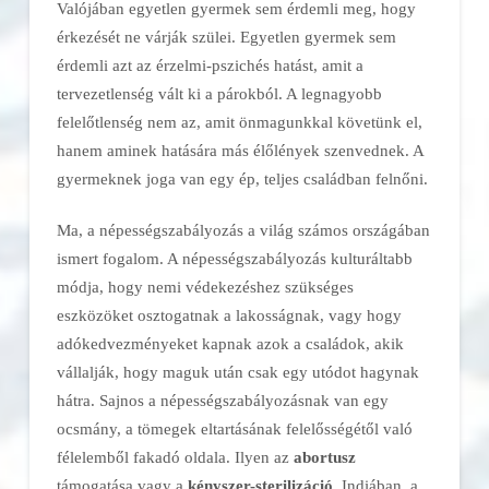
Valójában egyetlen gyermek sem érdemli meg, hogy
érkezését ne várják szülei. Egyetlen gyermek sem
érdemli azt az érzelmi-pszichés hatást, amit a
tervezetlenség vált ki a párokból. A legnagyobb
felelőtlenség nem az, amit önmagunkkal követünk el,
hanem aminek hatására más élőlények szenvednek. A
gyermeknek joga van egy ép, teljes családban felnőni.
Ma, a népességszabályozás a világ számos országában
ismert fogalom. A népességszabályozás kulturáltabb
módja, hogy nemi védekezéshez szükséges
eszközöket osztogatnak a lakosságnak, vagy hogy
adókedvezményeket kapnak azok a családok, akik
vállalják, hogy maguk után csak egy utódot hagynak
hátra. Sajnos a népességszabályozásnak van egy
ocsmány, a tömegek eltartásának felelősségétől való
félelemből fakadó oldala. Ilyen az
abortusz
támogatása vagy a
kényszer-sterilizáció
. Indiában, a