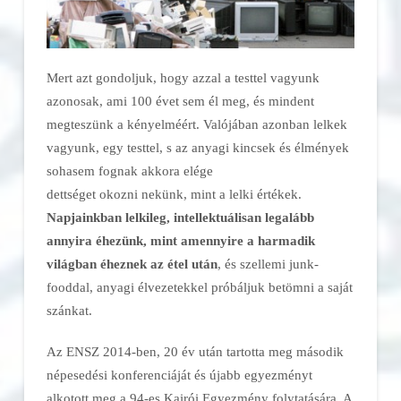
Mert azt gondoljuk, hogy azzal a testtel vagyunk
azonosak, ami 100 évet sem él meg, és mindent
megteszünk a kényelméért. Valójában azonban lelkek
vagyunk, egy testtel, s az anyagi kincsek és élmények
sohasem fognak akkora elége
dettséget okozni nekünk, mint a lelki értékek.
Napjainkban lelkileg, intellektuálisan legalább
annyira éhezünk, mint amennyire a harmadik
világban éheznek az étel után
, és szellemi junk-
fooddal, anyagi élvezetekkel próbáljuk betömni a saját
szánkat.
Az ENSZ 2014-ben, 20 év után tartotta meg második
népesedési konferenciáját és újabb egyezményt
alkotott meg a 94-es Kairói Egyezmény folytatására. A