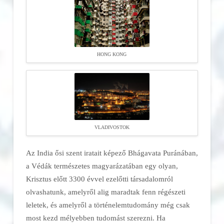
HONG KONG
VLADIVOSTOK
Az India ősi szent iratait képező Bhágavata Puránában,
a Védák természetes magyarázatában egy olyan,
Krisztus előtt 3300 évvel ezelőtti társadalomról
olvashatunk, amelyről alig maradtak fenn régészeti
leletek, és amelyről a történelemtudomány még csak
most kezd mélyebben tudomást szerezni. Ha