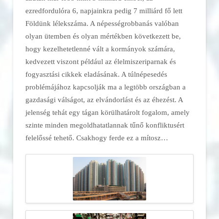
ezredfordulóra 6, napjainkra pedig 7 milliárd fő lett
Földünk lélekszáma. A népességrobbanás valóban
olyan ütemben és olyan mértékben következett be,
hogy kezelhetetlenné vált a kormányok számára,
kedvezett viszont például az élelmiszeriparnak és
fogyasztási cikkek eladásának. A túlnépesedés
problémájához kapcsolják ma a legtöbb országban a
gazdasági válságot, az elvándorlást és az éhezést. A
jelenség tehát egy tágan körülhatárolt fogalom, amely
szinte minden megoldhatatlannak tűnő konfliktusért
felelőssé tehető. Csakhogy ferde ez a mítosz…