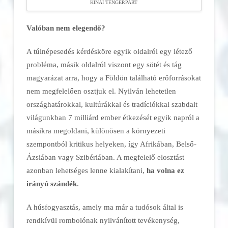
KÍNAI TENGERPART
Valóban nem elegendő?
A túlnépesedés kérdésköre egyik oldalról egy létező
probléma, másik oldalról viszont egy sötét és tág
magyarázat arra, hogy a Földön található erőforrásokat
nem megfelelően osztjuk el. Nyilván lehetetlen
országhatárokkal, kultúrákkal és tradíciókkal szabdalt
világunkban 7 milliárd ember étkezését egyik napról a
másikra megoldani, különösen a környezeti
szempontból kritikus helyeken, így Afrikában, Belső-
Ázsiában vagy Szibériában. A megfelelő elosztást
azonban lehetséges lenne kialakítani,
ha volna ez
irányú szándék
.
A húsfogyasztás, amely ma már a tudósok által is
rendkívül rombolónak nyilvánított tevékenység,