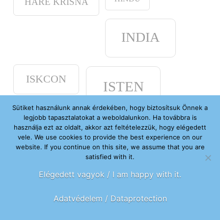
HARE KRISNA
INDIA
ISKCON
ISTEN
Sütiket használunk annak érdekében, hogy biztosítsuk Önnek a
legjobb tapasztalatokat a weboldalunkon. Ha továbbra is
JÓGA
KRISNA-TUDAT
használja ezt az oldalt, akkor azt feltételezzük, hogy elégedett
vele. We use cookies to provide the best experience on our
website. If you continue on this site, we assume that you are
KÉPEK
satisfied with it.
KRISNA-VÖLGY
Elégedett vagyok / I am happy with it.
KÖRNYEZETVÉDELEM
LEMONDÁS
MESÉK
Adatvédelem / Dataprotection
MKTHK