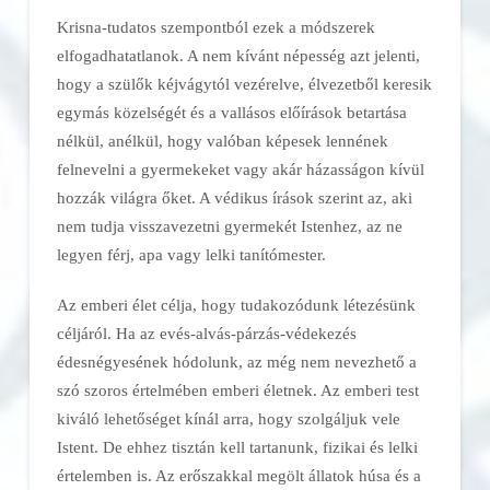
Krisna-tudatos szempontból ezek a módszerek
elfogadhatatlanok. A nem kívánt népesség azt jelenti,
hogy a szülők kéjvágytól vezérelve, élvezetből keresik
egymás közelségét és a vallásos előírások betartása
nélkül, anélkül, hogy valóban képesek lennének
felnevelni a gyermekeket vagy akár házasságon kívül
hozzák világra őket. A védikus írások szerint az, aki
nem tudja visszavezetni gyermekét Istenhez, az ne
legyen férj, apa vagy lelki tanítómester.
Az emberi élet célja, hogy tudakozódunk létezésünk
céljáról. Ha az evés-alvás-párzás-védekezés
édesnégyesének hódolunk, az még nem nevezhető a
szó szoros értelmében emberi életnek. Az emberi test
kiváló lehetőséget kínál arra, hogy szolgáljuk vele
Istent. De ehhez tisztán kell tartanunk, fizikai és lelki
értelemben is. Az erőszakkal megölt állatok húsa és a