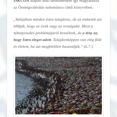
ISKCON
alapító lelki tanítómestere így magyarázza
az Önmegvalósítás tudománya című könyvében.
„
Valójában minden Isten tulajdona, de az emberek azt
állítják, hogy az övék vagy az országuké. Most a
túlnépesedés problémájáról beszélnek, de
a tény az,
hogy Isten eleget adott
. Tulajdonképpen van elég föld
és élelem, ha azt megfelelően használják.”
(6.7.)