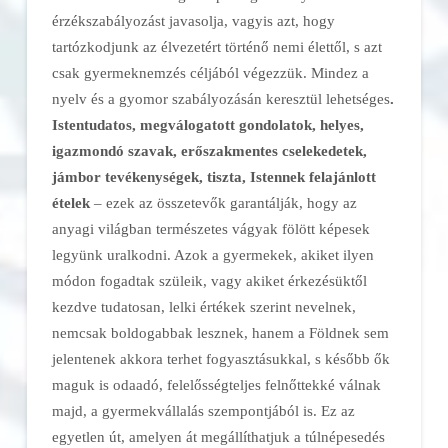
érzékszabályozást javasolja, vagyis azt, hogy
tartózkodjunk az élvezetért történő nemi élettől, s azt
csak gyermeknemzés céljából végezzük. Mindez a
nyelv és a gyomor szabályozásán keresztül lehetséges
.
Istentudatos, megválogatott gondolatok, helyes,
igazmondó szavak, erőszakmentes cselekedetek,
jámbor tevékenységek, tiszta, Istennek felajánlott
ételek
– ezek az összetevők garantálják, hogy az
anyagi világban természetes vágyak fölött képesek
legyünk uralkodni. Azok a gyermekek, akiket ilyen
módon fogadtak szüleik, vagy akiket érkezésüktől
kezdve tudatosan, lelki értékek szerint nevelnek,
nemcsak boldogabbak lesznek, hanem a Földnek sem
jelentenek akkora terhet fogyasztásukkal, s később ők
maguk is odaadó, felelősségteljes felnőttekké válnak
majd, a gyermekvállalás szempontjából is. Ez az
egyetlen út, amelyen át megállíthatjuk a túlnépesedés