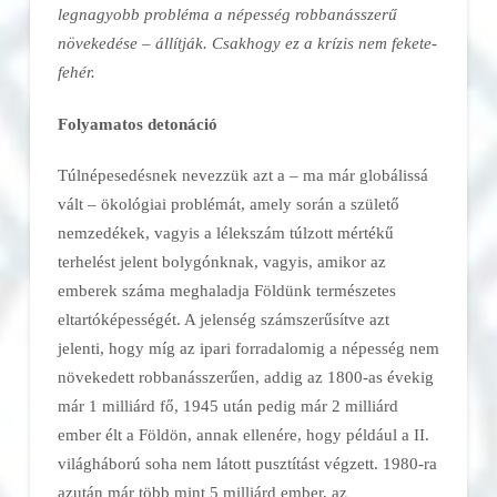
legnagyobb probléma a népesség robbanásszerű
növekedése – állítják. Csakhogy ez a krízis nem fekete-
fehér.
Folyamatos detonáció
Túlnépesedésnek nevezzük azt a – ma már globálissá
vált – ökológiai problémát, amely során a születő
nemzedékek, vagyis a lélekszám túlzott mértékű
terhelést jelent bolygónknak, vagyis, amikor az
emberek száma meghaladja Földünk természetes
eltartóképességét. A jelenség számszerűsítve azt
jelenti, hogy míg az ipari forradalomig a népesség nem
növekedett robbanásszerűen, addig az 1800-as évekig
már 1 milliárd fő, 1945 után pedig már 2 milliárd
ember élt a Földön, annak ellenére, hogy például a II.
világháború soha nem látott pusztítást végzett. 1980-ra
azután már több mint 5 milliárd ember, az