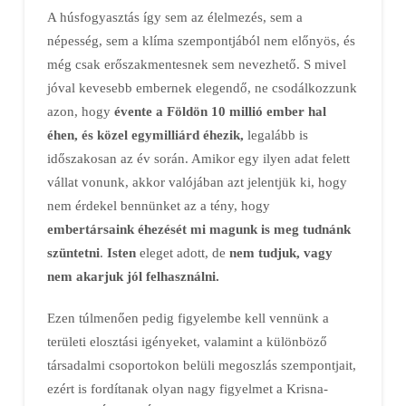
A húsfogyasztás így sem az élelmezés, sem a
népesség, sem a klíma szempontjából nem előnyös, és
még csak erőszakmentesnek sem nevezhető. S mivel
jóval kevesebb embernek elegendő, ne csodálkozzunk
azon, hogy
évente a Földön 10 millió ember hal
éhen, és közel egymilliárd éhezik,
legalább is
időszakosan az év során. Amikor egy ilyen adat felett
vállat vonunk, akkor valójában azt jelentjük ki, hogy
nem érdekel bennünket az a tény, hogy
embertársaink éhezését mi magunk is meg tudnánk
szüntetni
.
Isten
eleget adott, de
nem tudjuk, vagy
nem akarjuk jól felhasználni.
Ezen túlmenően pedig figyelembe kell vennünk a
területi elosztási igényeket, valamint a különböző
társadalmi csoportokon belüli megoszlás szempontjait,
ezért is fordítanak olyan nagy figyelmet a Krisna-