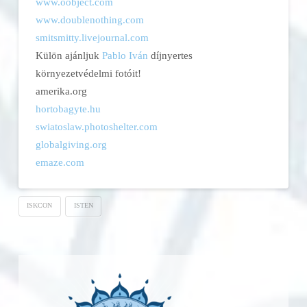
www.oobject.com
www.doublenothing.com
smitsmitty.livejournal.com
Külön ajánljuk
Pablo Iván
díjnyertes
környezetvédelmi fotóit!
amerika.org
hortobagyte.hu
swiatoslaw.photoshelter.com
globalgiving.org
emaze.com
ISKCON
ISTEN