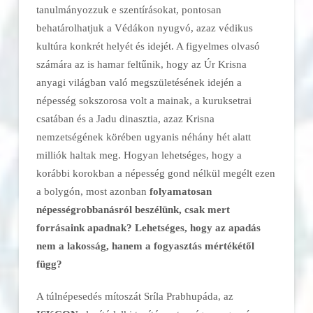
tanulmányozzuk e szentírásokat, pontosan
behatárolhatjuk a Védákon nyugvó, azaz védikus
kultúra konkrét helyét és idejét. A figyelmes olvasó
számára az is hamar feltűnik, hogy az Úr Krisna
anyagi világban való megszületésének idején a
népesség sokszorosa volt a mainak, a kuruksetrai
csatában és a Jadu dinasztia, azaz Krisna
nemzetségének körében ugyanis néhány hét alatt
milliók haltak meg. Hogyan lehetséges, hogy a
korábbi korokban a népesség gond nélkül megélt ezen
a bolygón, most azonban
folyamatosan
népességrobbanásról beszélünk, csak mert
forrásaink apadnak? Lehetséges, hogy az apadás
nem a lakosság, hanem a fogyasztás mértékétől
függ?
A túlnépesedés mítoszát Sríla Prabhupáda, az