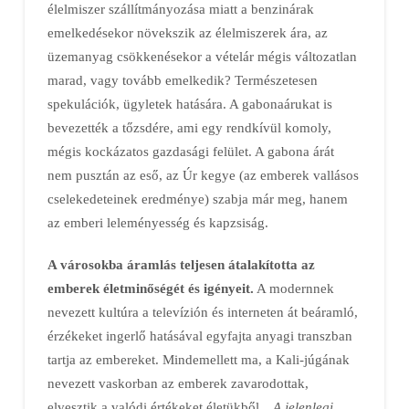
élelmiszer szállítmányozása miatt a benzinárak
emelkedésekor növekszik az élelmiszerek ára, az
üzemanyag csökkenésekor a vételár mégis változatlan
marad, vagy tovább emelkedik? Természetesen
spekulációk, ügyletek hatására. A gabonaárukat is
bevezették a tőzsdére, ami egy rendkívül komoly,
mégis kockázatos gazdasági felület. A gabona árát
nem pusztán az eső, az Úr kegye (az emberek vallásos
cselekedeteinek eredménye) szabja már meg, hanem
az emberi leleményesség és kapzsiság.
A városokba áramlás teljesen átalakította az
emberek életminőségét és igényeit.
A modernnek
nevezett kultúra a televízión és interneten át beáramló,
érzékeket ingerlő hatásával egyfajta anyagi transzban
tartja az embereket. Mindemellett ma, a Kali-júgának
nevezett vaskorban az emberek zavarodottak,
elvesztik a valódi értékeket életükből. „
A jelenlegi