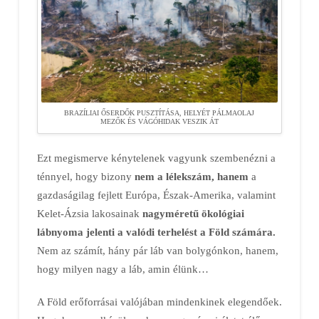
BRAZÍLIAI ŐSERDŐK PUSZTÍTÁSA, HELYÉT PÁLMAOLAJ
MEZŐK ÉS VÁGÓHIDAK VESZIK ÁT
Ezt megismerve kénytelenek vagyunk szembenézni a
ténnyel, hogy bizony
nem a lélekszám, hanem
a
gazdaságilag fejlett Európa, Észak-Amerika, valamint
Kelet-Ázsia lakosainak
nagyméretű ökológiai
lábnyoma jelenti a valódi terhelést a Föld számára.
Nem az számít, hány pár láb van bolygónkon, hanem,
hogy milyen nagy a láb, amin élünk…
A Föld erőforrásai valójában mindenkinek elegendőek.