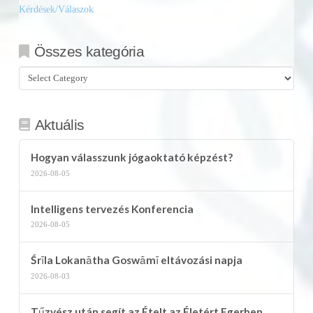
Kérdések/Válaszok
Összes kategória
Összes
kategória
Aktuális
Hogyan válasszunk jógaoktató képzést?
2026-08-05
Intelligens tervezés Konferencia
2026-08-05
Śrīla Lokanātha Goswāmī eltávozási napja
2026-08-03
Tűzvész után segít az Ételt az Életért Egerben