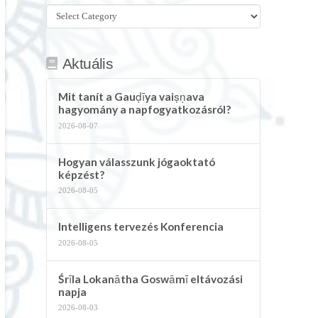
Összes
kategória
Aktuális
Mit tanít a Gauḍīya vaiṣṇava
hagyomány a napfogyatkozásról?
2026-08-07
Hogyan válasszunk jógaoktató
képzést?
2026-08-05
Intelligens tervezés Konferencia
2026-08-05
Śrīla Lokanātha Goswāmī eltávozási
napja
2026-08-03