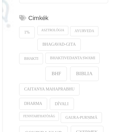
Cimkék
ASZTROLÓGIA
AYURVEDA
1%
BHAGAVAD-GITA
BHAKTIVEDANTA SWAMI
BHAKTI
BHF
BIBLIA
CAITANYA MAHAPRABHU
DHARMA
DÍVALI
FENNTARTHATÓSÁG
GAURA-PURṆIMĀ
GYERMEK