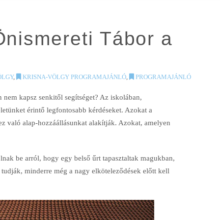
Önismereti Tábor a
ÖLGY
,
KRISNA-VÖLGY PROGRAMAJÁNLÓ
,
PROGRAMAJÁNLÓ
 nem kapsz senkitől segítséget? Az iskolában,
etünket érintő legfontosabb kérdéseket. Azokat a
z való alap-hozzáállásunkat alakítják. Azokat, amelyen
olnak be arról, hogy egy belső űrt tapasztaltak magukban,
s tudják, minderre még a nagy elköteleződések előtt kell