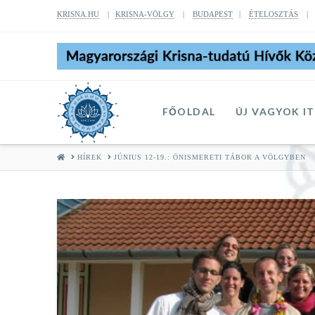
KRISNA.HU
|
KRISNA-VÖLGY
|
BUDAPEST
|
ÉTELOSZTÁS
FŐOLDAL
ÚJ VAGYOK I
HOME
HÍREK
JÚNIUS 12-19.: ÖNISMERETI TÁBOR A VÖLGYBEN