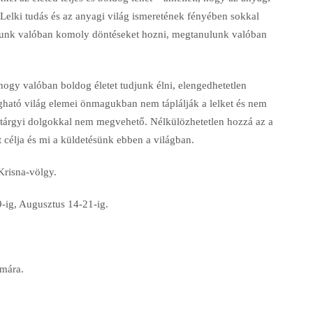
 Lelki tudás és az anyagi világ ismeretének fényében sokkal
unk valóban komoly döntéseket hozni, megtanulunk valóban
hogy valóban boldog életet tudjunk élni, elengedhetetlen
ható világ elemei önmagukban nem táplálják a lelket és nem
 tárgyi dolgokkal nem megvehető. Nélkülözhetetlen hozzá az a
 célja és mi a küldetésünk ebben a világban.
risna-völgy.
-ig, Augusztus 14-21-ig.
ámára.