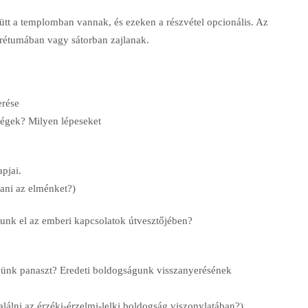
ütt a templomban vannak, és ezeken a részvétel opcionális. Az
orétumában vagy sátorban zajlanak.
erése
gek? Milyen lépeseket
pjai.
tani az elménket?)
nk el az emberi kapcsolatok útvesztőjében?
ünk panaszt? Eredeti boldogságunk visszanyerésének
álni az érzéki-érzelmi-lelki boldogság viszonylatában?)