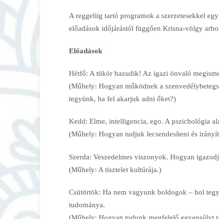
A reggeliig tartó programok a szerzetesekkel egy
előadások időjárástól függően Krisna-völgy arb
Előadások
Hétfő: A tükör hazudik! Az igazi önvaló megism
(Műhely: Hogyan működnek a szenvedélybetegsé
tegyünk, ha fel akarjuk adni őket?)
Kedd: Elme, intelligencia, ego. A pszichológia ala
(Műhely: Hogyan tudjuk lecsendesíteni és irányí
Szerda: Veszedelmes viszonyok. Hogyan igazodju
(Műhely: A tisztelet kultúrája.)
Csütörtök: Ha nem vagyunk boldogok – hol tegy
tudománya.
(Műhely: Hogyan tudunk megfelelő egyensúlyt tal