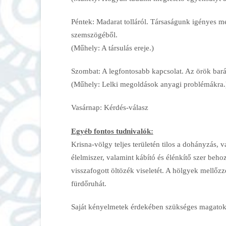
Péntek: Madarat tolláról. Társaságunk igényes m
szemszögéből.
(Műhely: A társulás ereje.)
Szombat: A legfontosabb kapcsolat. Az örök barát
(Műhely: Lelki megoldások anyagi problémákra.
Vasárnap: Kérdés-válasz
Egyéb fontos tudnivalók:
Krisna-völgy teljes területén tilos a dohányzás, va
élelmiszer, valamint kábító és élénkítő szer beho
visszafogott öltözék viseletét. A hölgyek mellőzz
fürdőruhát.
Saját kényelmetek érdekében szükséges magatokk