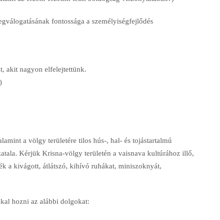
egválogatásának fontossága a személyiségfejlődés
, akit nagyon elfelejtettünk.
)
lamint a völgy területére tilos hús-, hal- és tojástartalmú
zatala. Kérjük Krisna-völgy területén a vaisnava kultúrához illő,
ék a kivágott, átlátszó, kihívó ruhákat, miniszoknyát,
al hozni az alábbi dolgokat: