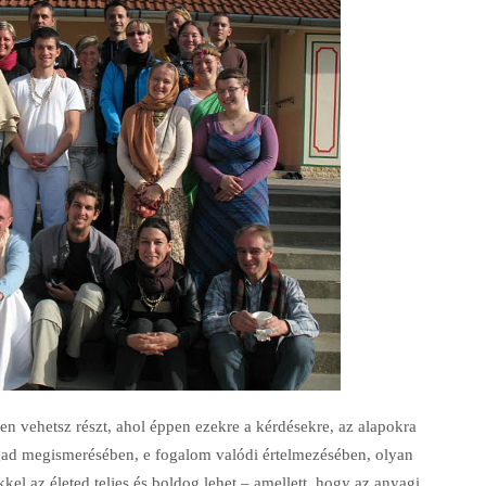
n vehetsz részt, ahol éppen ezekre a kérdésekre, az alapokra
gad megismerésében, e fogalom valódi értelmezésében, olyan
el az életed teljes és boldog lehet – amellett, hogy az anyagi