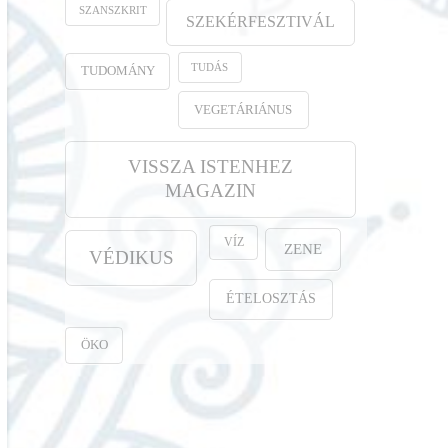
SZANSZKRIT
SZEKÉRFESZTIVÁL
TUDÁS
TUDOMÁNY
VEGETÁRIÁNUS
VISSZA ISTENHEZ
MAGAZIN
VÍZ
ZENE
VÉDIKUS
ÉTELOSZTÁS
ÖKO