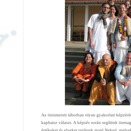
Az önismereti táborban olyan gyakorlati képzésbe
kaphatsz választ. A képzés során segítünk önma
értékeket és elveket tanítunk majd Neked, melyekk