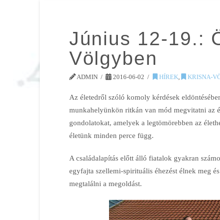
Június 12-19.: 
Völgyben
ADMIN
2016-06-02
HÍREK
,
KRISNA-V
Az életedről szóló komoly kérdések eldöntésében
munkahelyünkön ritkán van mód megvitatni az él
gondolatokat, amelyek a legtömörebben az élethe
életünk minden perce függ.
A családalapítás előtt álló fiatalok gyakran szám
egyfajta szellemi-spirituális éhezést élnek meg é
megtalálni a megoldást.