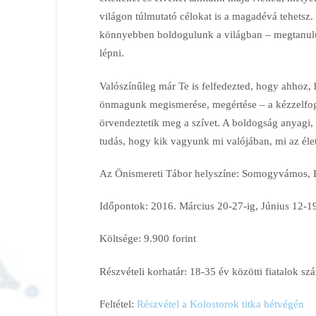
világon túlmutató célokat is a magadévá tehetsz.
könnyebben boldogulunk a világban – megtanul
lépni.
Valószínűleg már Te is felfedezted, hogy ahhoz, 
önmagunk megismerése, megértése – a kézzelfog
örvendeztetik meg a szívet. A boldogság anyagi,
tudás, hogy kik vagyunk mi valójában, mi az élet
Az Önismereti Tábor helyszíne: Somogyvámos, K
Időpontok: 2016. Március 20-27-ig, Június 12-19
Költsége: 9.900 forint
Részvételi korhatár: 18-35 év közötti fiatalok sz
Feltétel:
Részvétel a Kolostorok titka hétvégén