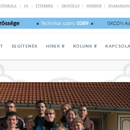
|
FÔISKOLA
|
1%
|
ÉTTERMEK
|
ÖKOVÖLGY
|
WEBSHOP
|
SIVARAMASW
TT
SEGÍTENÉK
HÍREK
RÓLUNK
KAPCSOL