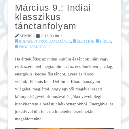
Március 9.: Indiai
klasszikus
tánctanfolyam
ADMIN
2016-03-08
BUDAPEST PROGRAMAJÁNLÓ
,
ÉLETMÓD
,
HÍREK
,
PROGRAMAJÁNLÓ
Ha érdeklődsz az indiai kultúra és táncok iránt vagy
csak szeretnéd megtanulni ezt az érzelmekben gazdag,
energikus, kecses ősi táncot, gyere és táncolj
velünk! Pillants bele Dél-India Bharathanatyam
világába, meglátod, hogy egyből magával ragad
könnyedségével, ritmusával és jókedvével. Segít
kizökkenteni a befásult hétköznapokból. Energiával és
jókedvvel tölt fel ez a hihetetlen érzelmekkel
megáldott tánc.