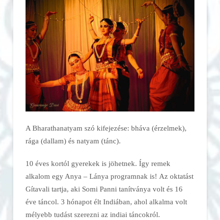
A Bharathanatyam szó kifejezése: bháva (érzelmek),
rága (dallam) és natyam (tánc).
10 éves kortól gyerekek is jöhetnek. Így remek
alkalom egy Anya – Lánya programnak is! Az oktatást
Gítavali tartja, aki Somi Panni tanítványa volt és 16
éve táncol. 3 hónapot élt Indiában, ahol alkalma volt
mélyebb tudást szerezni az indiai táncokról.