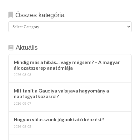
Összes kategória
Összes
kategória
Aktuális
Mindig más a hibás… vagy mégsem? – A magyar
áldozatszerep anatómiája
2026-08-08
Mit tanít a Gauḍīya vaiṣṇava hagyomány a
napfogyatkozásról?
2026-08-07
Hogyan válasszunk jógaoktató képzést?
2026-08-05