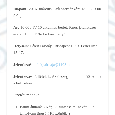
Időpont:
2016. március 9-tól szerdánként 18.00-19.00
óráig
Ár:
10.000 Ft/ 10 alkalmas bérlet. Páros jelentkezés
esetén 1.500 Ft/fő kedvezmény!
Helyszín:
Lélek Palotája, Budapest 1039. Lehel utca
15-17.
Jelentkezés:
lelekpalotaja@1108.cc
Jelentkezési feltételek:
Az összeg minimum 50 %-nak
a befizetése
Fizetési módok:
Banki átutalás: (Kérjük, tüntesse fel nevét ill. a
tanfolyam típusát! Köszönjük!)