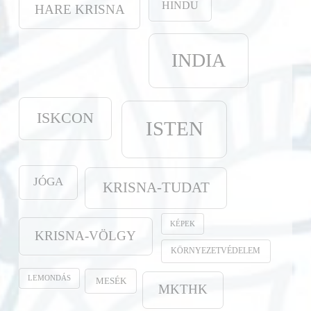
HINDU
HARE KRISNA
INDIA
ISKCON
ISTEN
JÓGA
KRISNA-TUDAT
KÉPEK
KRISNA-VÖLGY
KÖRNYEZETVÉDELEM
LEMONDÁS
MESÉK
MKTHK