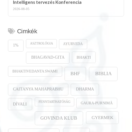
Intelligens tervezés Konferencia
2026-08-05
Cimkék
ASZTROLÓGIA
AYURVEDA
1%
BHAKTI
BHAGAVAD-GITA
BHAKTIVEDANTA SWAMI
BHF
BIBLIA
CAITANYA MAHAPRABHU
DHARMA
FENNTARTHATÓSÁG
GAURA-PURṆIMĀ
DÍVALI
GYERMEK
GOVINDA KLUB