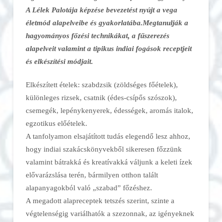
A Lélek Palotája képzése bevezetést nyújt a vega
életmód alapelveibe és gyakorlatába.Megtanulják a
hagyományos főzési technikákat, a fűszerezés
alapelveit valamint a tipikus indiai fogások receptjeit
és elkészítési módjait.
Elkészített ételek: szabdzsik (zöldséges főételek),
különleges rizsek, csatnik (édes-csípős szószok),
csemegék, lepénykenyerek, édességek, aromás italok,
egzotikus előételek.
A tanfolyamon elsajátított tudás elegendő lesz ahhoz,
hogy indiai szakácskönyvekből sikeresen főzzünk
valamint bátrakká és kreatívakká váljunk a keleti ízek
elővarázslása terén, bármilyen otthon talált
alapanyagokból való „szabad” főzéshez.
A megadott alapreceptek tetszés szerint, szinte a
végtelenségig variálhatók a szezonnak, az igényeknek