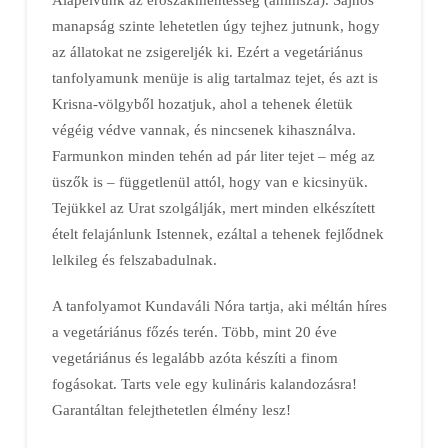
manapság szinte lehetetlen úgy tejhez jutnunk, hogy
az állatokat ne zsigereljék ki. Ezért a vegetáriánus
tanfolyamunk menüje is alig tartalmaz tejet, és azt is
Krisna-völgyből hozatjuk, ahol a tehenek életük
végéig védve vannak, és nincsenek kihasználva.
Farmunkon minden tehén ad pár liter tejet – még az
üszők is – függetlenül attól, hogy van e kicsinyük.
Tejükkel az Urat szolgálják, mert minden elkészített
ételt felajánlunk Istennek, ezáltal a tehenek fejlődnek
lelkileg és felszabadulnak.
A tanfolyamot Kundaváli Nóra tartja, aki méltán híres
a vegetáriánus főzés terén. Több, mint 20 éve
vegetáriánus és legalább azóta készíti a finom
fogásokat. Tarts vele egy kulináris kalandozásra!
Garantáltan felejthetetlen élmény lesz!