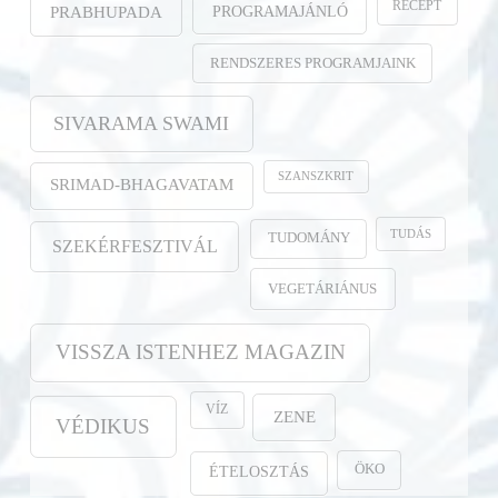
RECEPT
PROGRAMAJÁNLÓ
PRABHUPADA
RENDSZERES PROGRAMJAINK
SIVARAMA SWAMI
SZANSZKRIT
SRIMAD-BHAGAVATAM
TUDÁS
TUDOMÁNY
SZEKÉRFESZTIVÁL
VEGETÁRIÁNUS
VISSZA ISTENHEZ MAGAZIN
VÍZ
ZENE
VÉDIKUS
ÖKO
ÉTELOSZTÁS