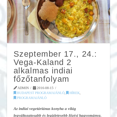
Szeptember 17., 24.:
Vega-Kaland 2
alkalmas indiai
főzőtanfolyam
ADMIN
2016-08-15
BUDAPEST PROGRAMAJÁNLÓ
,
HÍREK
,
PROGRAMAJÁNLÓ
Az indiai vegetáriánus konyha a világ
legváltozatosabb és legízletesebb főzési hagyománya.