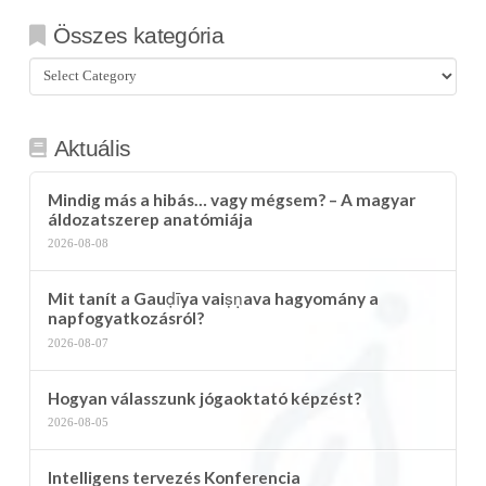
Összes kategória
Összes
kategória
Aktuális
Mindig más a hibás… vagy mégsem? – A magyar
áldozatszerep anatómiája
2026-08-08
Mit tanít a Gauḍīya vaiṣṇava hagyomány a
napfogyatkozásról?
2026-08-07
Hogyan válasszunk jógaoktató képzést?
2026-08-05
Intelligens tervezés Konferencia