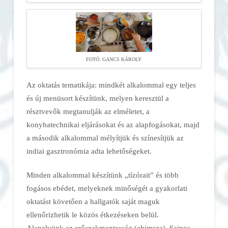
FOTÓ: GANCS KÁROLY
Az oktatás tematikája: mindkét alkalommal egy teljes
és új menüsort készítünk, melyen keresztül a
résztvevők megtanulják az elméletet, a
konyhatechnikai eljárásokat és az alapfogásokat, majd
a második alkalommal mélyítjük és színesítjük az
indiai gasztronómia adta lehetőségeket.
Minden alkalommal készítünk „tízórait” és több
fogásos ebédet, melyeknek minőségét a gyakorlati
oktatást követően a hallgatók saját maguk
ellenőrizhetik le közös étkezéseken belül.
Alapelvünk az erőszakmentesség (ahimsza). Sajnos