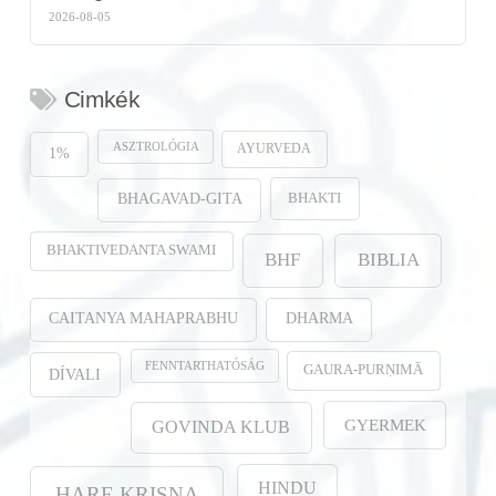
2026-08-05
Cimkék
ASZTROLÓGIA
AYURVEDA
1%
BHAKTI
BHAGAVAD-GITA
BHAKTIVEDANTA SWAMI
BHF
BIBLIA
CAITANYA MAHAPRABHU
DHARMA
FENNTARTHATÓSÁG
GAURA-PURṆIMĀ
DÍVALI
GYERMEK
GOVINDA KLUB
HINDU
HARE KRISNA