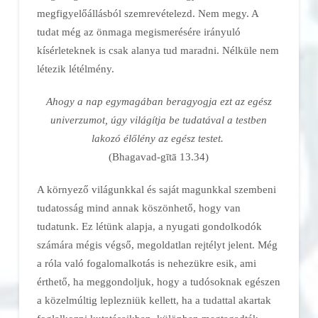
megfigyelőállásból szemrevételezd. Nem megy. A
tudat még az önmaga megismerésére irányuló
kísérleteknek is csak alanya tud maradni. Nélküle nem
létezik létélmény.
Ahogy a nap egymagában beragyogja ezt az egész
univerzumot, úgy világítja be tudatával a testben
lakozó élőlény az egész testet.
(Bhagavad-gītā 13.34)
A környező világunkkal és saját magunkkal szembeni
tudatosság mind annak köszönhető, hogy van
tudatunk. Ez létünk alapja, a nyugati gondolkodók
számára mégis végső, megoldatlan rejtélyt jelent. Még
a róla való fogalomalkotás is nehezükre esik, ami
érthető, ha meggondoljuk, hogy a tudósoknak egészen
a közelmúltig leplezniük kellett, ha a tudattal akartak