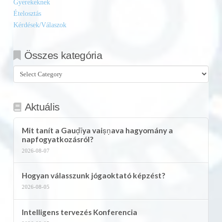
Gyerekeknek
Ételosztás
Kérdések/Válaszok
Összes kategória
Összes
kategória
Aktuális
Mit tanít a Gauḍīya vaiṣṇava hagyomány a
napfogyatkozásról?
2026-08-07
Hogyan válasszunk jógaoktató képzést?
2026-08-05
Intelligens tervezés Konferencia