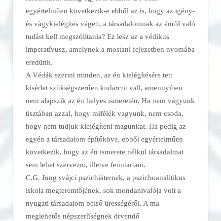
egyértelműen következik-e ebből az is, hogy az igény-
és vágykielégítés végett, a társadalomnak az énről való
tudást kell megszólítania? Ez lesz az a védikus
imperatívusz, amelynek a mostani fejezetben nyomába
eredünk.
A Védák szerint minden, az én kielégítésére tett
kísérlet szükségszerűen kudarcot vall, amennyiben
nem alapszik az én helyes ismeretén. Ha nem vagyunk
tisztában azzal, hogy mifélék vagyunk, nem csoda,
hogy nem tudjuk kielégíteni magunkat. Ha pedig az
egyén a társadalom építőköve, ebből egyértelműen
következik, hogy az én ismerete nélkül társadalmat
sem lehet szervezni, illetve fenntartani.
C.G. Jung svájci pszichiáternek, a pszichoanalitikus
iskola megteremtőjének, sok mondanivalója volt a
nyugati társadalom belső ürességéről. A ma
meglehetős népszerűségnek örvendő