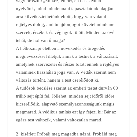
vagy oroszul: „Én kéz, én orr, én has”. Mind
nyelvünk, mind mindennapi tapasztalatunk alapján
arra következtethetünk ebből, hogy van valami
rejtélyes dolog, ami tulajdonjogot követel mindeme
szervek, érzékek és végtagok fölött. Minden az övé
tehát; de hol van ő maga?
A hétköznapi életben a növekedés és öregedés
megnevezzéssel illetjük annak a testnek a változásait,
amelynek szervezetei és részei fölött ennek a rejtélyes
valaminek használati joga van. A Védák szerint nem
változás történt, hanem a test cserélődött ki.
A tudósok becslése szerint az emberi testet durván 60
trillió sejt építi fel. Jóllehet, minden sejt időről időre
kicserélődik, alapvető személyazonosságunk mégis
megmarad. A védikus tanítás ezt így fejezi ki: Bár az
egész test változik, valami változatlan marad.
2. kísérlet: Próbálj meg magadba nézni. Próbáld meg