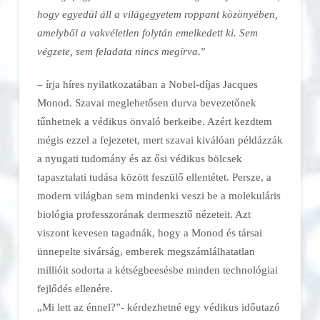
hogy egyedül áll a világegyetem roppant közönyében,
amelyből a vakvéletlen folytán emelkedett ki. Sem
végzete, sem feladata nincs megírva
.”
– írja híres nyilatkozatában a Nobel-díjas Jacques
Monod. Szavai meglehetősen durva bevezetőnek
tűnhetnek a védikus önvaló berkeibe. Azért kezdtem
mégis ezzel a fejezetet, mert szavai kiválóan példázzák
a nyugati tudomány és az ősi védikus bölcsek
tapasztalati tudása között feszülő ellentétet. Persze, a
modern világban sem mindenki veszi be a molekuláris
biológia professzorának dermesztő nézeteit. Azt
viszont kevesen tagadnák, hogy a Monod és társai
ünnepelte sivárság, emberek megszámlálhatatlan
millióit sodorta a kétségbeesésbe minden technológiai
fejlődés ellenére.
„Mi lett az énnel?”- kérdezhetné egy védikus időutazó