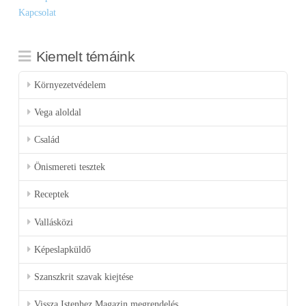
Kapcsolat
Kiemelt témáink
Környezetvédelem
Vega aloldal
Család
Önismereti tesztek
Receptek
Vallásközi
Képeslapküldő
Szanszkrit szavak kiejtése
Vissza Istenhez Magazin megrendelés