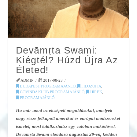
Devāmṛta Swami:
Kiégtél? Húzd Újra Az
Életed!
ADMIN
2017-08-23
BUDAPEST PROGRAMAJÁNLÓ
,
FILOZÓFIA
,
GOVINDA KLUB PROGRAMAJÁNLÓ
,
HÍREK
,
PROGRAMAJÁNLÓ
Ha már unod az elcsépelt megoldásokat, amelyek
nagy része felkapott amerikai és európai módszereket
ismétel, most találkozhatsz egy valóban működővel.
Devāmṛta Swami előadása augusztus 29-én, kedden