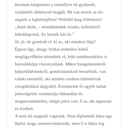
finoman kitapintani a személyes én gyökerét,
szubjektív élményed magját. Mi van ennek az én-
ségnek a legbelsejében? Próbáld meg felfedezni!
„Amit látok, – mondhatnánk ezután, különböző
lelkiállapotok. Ez lennék hát én.”
Jó, jó, de gondold el: ki az, aki mindezt látja?
Éppen úgy, ahogy fizikai testünkre külső
megfigyelőként tekintünk rá, lelki tartalmainkhoz is
hasonlóképp viszonyulunk. Mikor hangulatainkról,
képzelődéseinkről, gondolatainkról beszélünk, van
valaki szemlélő, aki minden esetben különbözik
vizsgálódásai tárgyától. Érzelmeink és egyéb tudati
jelenségeink szemtanúja láthatatlan és
megnevezhetetlen, mégis jelen van: ő az, aki tapasztal
és érzékel.
A tanú mi magunk vagyunk. Nem léphetünk hátra egy
lépést, hogy szemrevételezzük, mert ő is hátra fog