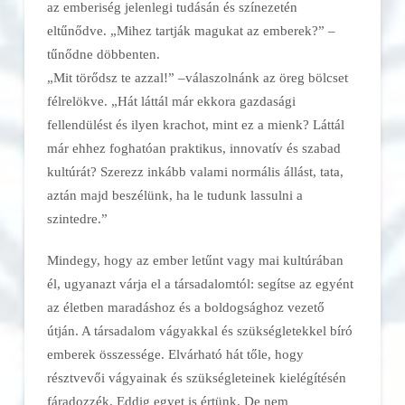
az emberiség jelenlegi tudásán és színezetén
eltűnődve. „Mihez tartják magukat az emberek?” –
tűnődne döbbenten.
„Mit törődsz te azzal!” –válaszolnánk az öreg bölcset
félrelökve. „Hát láttál már ekkora gazdasági
fellendülést és ilyen krachot, mint ez a mienk? Láttál
már ehhez foghatóan praktikus, innovatív és szabad
kultúrát? Szerezz inkább valami normális állást, tata,
aztán majd beszélünk, ha le tudunk lassulni a
szintedre.”
Mindegy, hogy az ember letűnt vagy mai kultúrában
él, ugyanazt várja el a társadalomtól: segítse az egyént
az életben maradáshoz és a boldogsághoz vezető
útján. A társadalom vágyakkal és szükségletekkel bíró
emberek összessége. Elvárható hát tőle, hogy
résztvevői vágyainak és szükségleteinek kielégítésén
fáradozzék. Eddig egyet is értünk. De nem