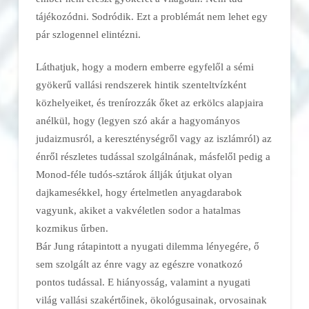
tájékozódni. Sodródik. Ezt a problémát nem lehet egy
pár szlogennel elintézni.
Láthatjuk, hogy a modern emberre egyfelől a sémi
gyökerű vallási rendszerek hintik szenteltvízként
közhelyeiket, és trenírozzák őket az erkölcs alapjaira
anélkül, hogy (legyen szó akár a hagyományos
judaizmusról, a kereszténységről vagy az iszlámról) az
énről részletes tudással szolgálnának, másfelől pedig a
Monod-féle tudós-sztárok állják útjukat olyan
dajkamesékkel, hogy értelmetlen anyagdarabok
vagyunk, akiket a vakvéletlen sodor a hatalmas
kozmikus űrben.
Bár Jung rátapintott a nyugati dilemma lényegére, ő
sem szolgált az énre vagy az egészre vonatkozó
pontos tudással. E hiányosság, valamint a nyugati
világ vallási szakértőinek, ökológusainak, orvosainak