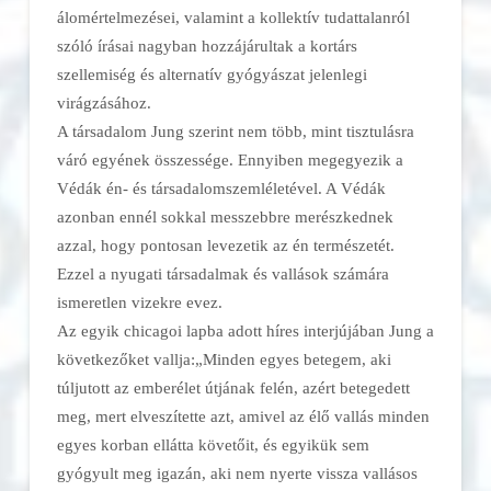
álomértelmezései, valamint a kollektív tudattalanról
szóló írásai nagyban hozzájárultak a kortárs
szellemiség és alternatív gyógyászat jelenlegi
virágzásához.
A társadalom Jung szerint nem több, mint tisztulásra
váró egyének összessége. Ennyiben megegyezik a
Védák én- és társadalomszemléletével. A Védák
azonban ennél sokkal messzebbre merészkednek
azzal, hogy pontosan levezetik az én természetét.
Ezzel a nyugati társadalmak és vallások számára
ismeretlen vizekre evez.
Az egyik chicagoi lapba adott híres interjújában Jung a
következőket vallja:„Minden egyes betegem, aki
túljutott az emberélet útjának felén, azért betegedett
meg, mert elveszítette azt, amivel az élő vallás minden
egyes korban ellátta követőit, és egyikük sem
gyógyult meg igazán, aki nem nyerte vissza vallásos