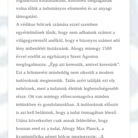
foglalkozni kutatásaikban, különben megtagadták
volna tőlük a tudományos elismerést és az anyagi
támogatást.
A védikus bölcsek számára ezzel szemben
egyértelműnek tűnik, hogy nem adhatunk számot a
világegyetemről anélkül, hogy e bizonyos számot adó
lény mibenlétét tisztáznánk. Ahogy mintegy 1500
évvel ezelőtt az egyházatya Szent Ágoston
megfogalmazta: „Épp azt keressük, amivel keresünk”.
Ezt a felismerést mindeddig nem sikerült a modern
tudósoknak megtenniük. Talán azért találják ezt oly
nehéznek, mert a tudatunk életünk legbensőségesebb
része. Ott van mintegy előrecsomagolva minden
tettünkben és gondolatunkban. A tudósoknak először
is azt kell belátniuk, hogy a tudat önmagában létező.
Utána következhet csak annak felderítése, hogy
honnan ered ez a tudat. Ahogy Max Planck, a
kvantumfizika német bölcse megjegyezte: „A