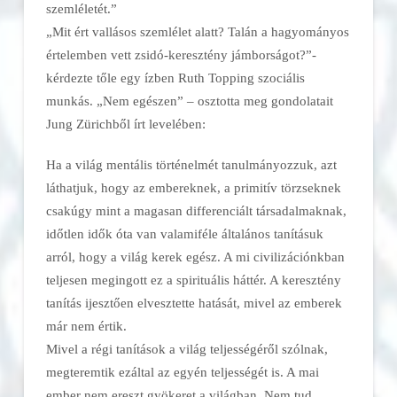
szemléletét.”
„Mit ért vallásos szemlélet alatt? Talán a hagyományos
értelemben vett zsidó-keresztény jámborságot?”-
kérdezte tőle egy ízben Ruth Topping szociális
munkás. „Nem egészen” – osztotta meg gondolatait
Jung Zürichből írt levelében:
Ha a világ mentális történelmét tanulmányozzuk, azt
láthatjuk, hogy az embereknek, a primitív törzseknek
csakúgy mint a magasan differenciált társadalmaknak,
időtlen idők óta van valamiféle általános tanításuk
arról, hogy a világ kerek egész. A mi civilizációnkban
teljesen megingott ez a spirituális háttér. A keresztény
tanítás ijesztően elvesztette hatását, mivel az emberek
már nem értik.
Mivel a régi tanítások a világ teljességéről szólnak,
megteremtik ezáltal az egyén teljességét is. A mai
ember nem ereszt gyökeret a világban. Nem tud