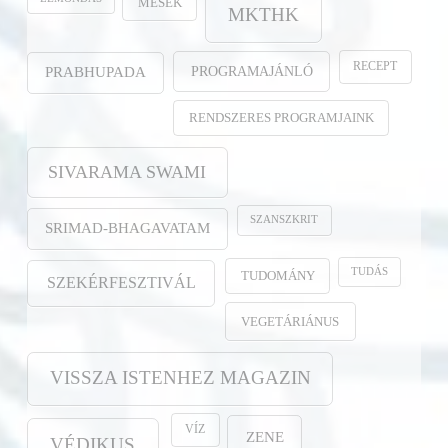
MESÉK
MKTHK
RECEPT
PROGRAMAJÁNLÓ
PRABHUPADA
RENDSZERES PROGRAMJAINK
SIVARAMA SWAMI
SZANSZKRIT
SRIMAD-BHAGAVATAM
TUDÁS
TUDOMÁNY
SZEKÉRFESZTIVÁL
VEGETÁRIÁNUS
VISSZA ISTENHEZ MAGAZIN
VÍZ
ZENE
VÉDIKUS