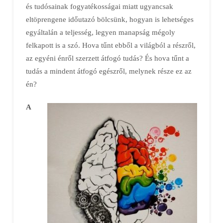
és tudósainak fogyatékosságai miatt ugyancsak
eltöprengene időutazó bölcsünk, hogyan is lehetséges
egyáltalán a teljesség, legyen manapság mégoly
felkapott is a szó. Hova tűnt ebből a világból a részről,
az egyéni énről szerzett átfogó tudás? És hova tűnt a
tudás a mindent átfogó egészről, melynek része ez az
én?
A