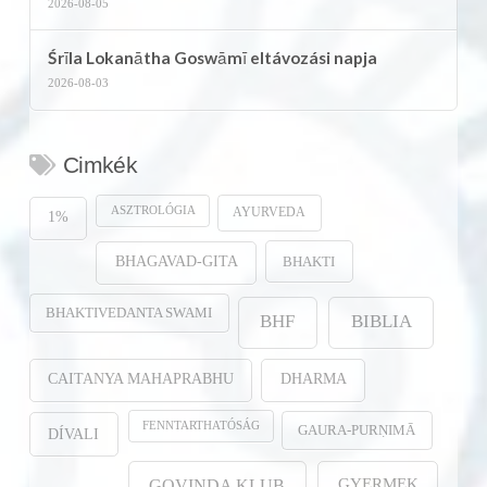
2026-08-05
Śrīla Lokanātha Goswāmī eltávozási napja
2026-08-03
Cimkék
ASZTROLÓGIA
AYURVEDA
1%
BHAKTI
BHAGAVAD-GITA
BHAKTIVEDANTA SWAMI
BHF
BIBLIA
CAITANYA MAHAPRABHU
DHARMA
FENNTARTHATÓSÁG
GAURA-PURṆIMĀ
DÍVALI
GYERMEK
GOVINDA KLUB