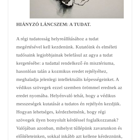
HIÁNYZÓ LÁNCSZEM: A TUDAT.
A régi tudatosság helyreállításához a tudat
megértésével kell kezdenünk. Kutatóink és elméleti
tudósaink legjobbjainak belefásul az agya a tudat
kergetésébe: a tudattal rendelkező én misztériuma,
hasonlóan talán a kozmikus eredet rejtélyéhez,
meghaladja jelenlegi intellektuális képességeinket. A
védikus szövegek ezzel szemben örömmel erednek az
eredet nyomába. Helyénvaló tehát, hogy a védikus
messzeségek kutatását a tudatos én rejtélyén kezdjük.
Hogyan lehetséges, kérdezhetnénk, hogy régi
szövegek ilyen bonyolult kérdéssel foglalkozzanak?
Valójában azonban, mihelyst túllépünk zavarunkon és
előítéleteinken, sokkal inkább azt kellene kérdeznünk,