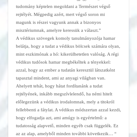
tudomány képtelen megoldani a Természet végső
rejtélyét. Mégpedig azért, mert végső soron mi
magunk is részei vagyunk annak a bizonyos
misztériumnak, amelyre keressük a választ.”
A védikus szövegek komoly tanulmányozója hamar
belátja, hogy a tudat a védikus bölcsek számára olyan,
mint eszkimónak a hó: kikerülhetetlen valóság. A régi
védikus tudósok hamar megbékéltek a tényekkel:
azzal, hogy az ember a tudatán keresztül látszatként
tapasztal mindent, ami az anyagi világban van.
Ahelyett tehát, hogy hátat fordítanánk a tudat
rejtélyének, inkább megszívlelendő, ha némi hitelt
előlegezünk a védikus irodalomnak, mely a titokról
fellebbenti a fátylat. A védikus módszertan azzal kezdi,
hogy elfogadja azt, ami amúgy is egyértelmű: a
tudatosság alapvető, minden egyéb csak függelék. Ez
az az alap, amelyből minden további következik… “