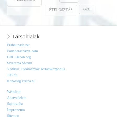
ÖKO
ÉTELOSZTÁS
Társoldalak
Prabhupada.net
Founderacharya.com
GBC.iskcon.org
Sivarama Swami
Védikus Tudományok Kutatóközpontja
108.hu
Közösség.krisna.hu
Webshop
Adatvédelem
Sajtószoba
Impresszum
Sitemap