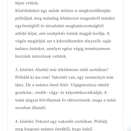
lépni velünk.
Kísérletünket egy másik módon is megközelíthetjük:
próbáljuk meg tudatilag lehámozni magunkról minden
egyéniségből és társadalmi meghatározottságból
adódó héjat, ami szubjektív énünk magját borítja. A
végén megleljük azt a kikerülhetetlen tényezőt: saját
tudatos énünket, amelyet egész végig természetesen
hozzánk tartozónak vettünk.
3. kísérlet: Aludtál már tökéletesen sötét szobában?
Próbáld ki ma este! Vaksötét van, egy szemernyit sem
látsz. De a tudatos éned fülel. Végigmozizza elméd
gondolat-, emlék- vágy- és képzeletkavalkádját. A
tudat tárgyai felvillannak és elköszönnek: maga a tudat
azonban állandó.
4. kísérlet: Fekszel egy vaksötét szobában. Próbálj
meg kiugrani tudatos énedből, hogy külső