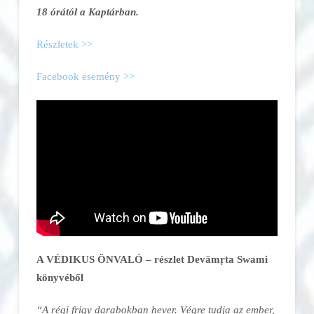
18 órától a Kaptárban.
Részletek >>
Facebook esemény >>
A VÉDIKUS ÖNVALÓ – részlet Devāmṛta Swami
könyvéből
“A régi frigy darabokban hever. Végre tudja az ember,