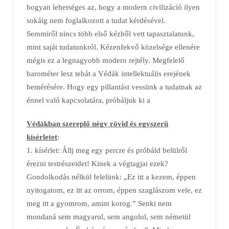
hogyan lehetséges az, hogy a modern civilizáció ilyen
sokáig nem foglalkozott a tudat kérdésével.
Semmiről nincs több első kézből vett tapasztalatunk,
mint saját tudatunkról. Kézenfekvő közelsége ellenére
mégis ez a legnagyobb modern rejtély. Megfelelő
barométer lesz tehát a Védák intellektuális erejének
bemérésére. Hogy egy pillantást vessünk a tudatnak az
énnel való kapcsolatára, próbáljuk ki a
Védákban szereplő négy rövid és egyszerű
kísérletet
:
1. kísérlet: Állj meg egy percre és próbáld belülről
érezni testrészeidet! Kinek a végtagjai ezek?
Gondolkodás nélkül felelünk: „Ez itt a kezem, éppen
nyitogatom, ez itt az orrom, éppen szaglászom vele, ez
meg itt a gyomrom, amint korog.” Senki nem
mondaná sem magyarul, sem angolul, sem németül