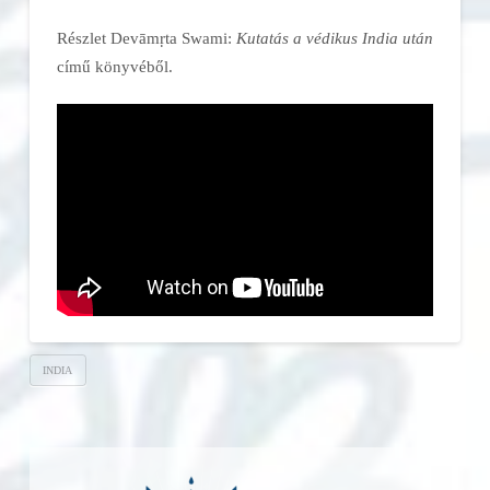
Részlet Devāmṛta Swami:
Kutatás a védikus India után
című könyvéből.
INDIA