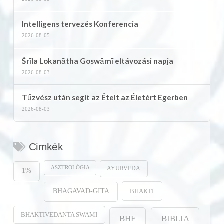
Intelligens tervezés Konferencia
2026-08-05
Śrīla Lokanātha Goswāmī eltávozási napja
2026-08-03
Tűzvész után segít az Ételt az Életért Egerben
2026-08-03
Cimkék
ASZTROLÓGIA
AYURVEDA
1%
BHAKTI
BHAGAVAD-GITA
BHAKTIVEDANTA SWAMI
BHF
BIBLIA