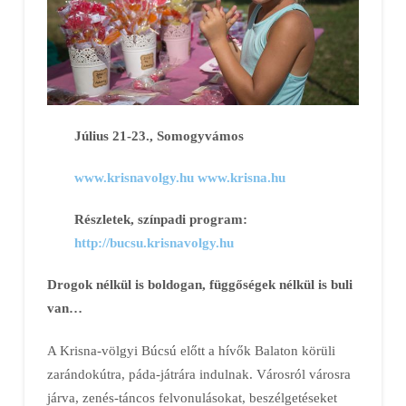
Július 21-23., Somogyvámos
www.krisnavolgy.hu
www.krisna.hu
Részletek, színpadi program:
http://bucsu.krisnavolgy.hu
Drogok nélkül is boldogan, függőségek nélkül is buli
van…
A Krisna-völgyi Búcsú előtt a hívők Balaton körüli
zarándokútra, páda-játrára indulnak. Városról városra
járva, zenés-táncos felvonulásokat, beszélgetéseket