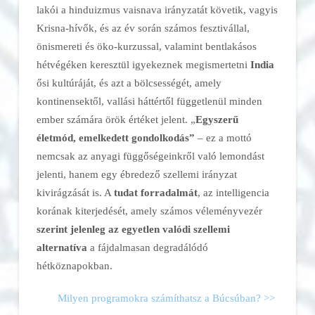
lakói a hinduizmus vaisnava irányzatát követik, vagyis
Krisna-hívők, és az év során számos fesztivállal,
önismereti és öko-kurzussal, valamint bentlakásos
hétvégéken keresztül igyekeznek megismertetni
India
ősi kultúráját, és azt a bölcsességét, amely
kontinensektől, vallási háttértől függetlenül minden
ember számára örök értéket jelent. „
Egyszerű
életmód, emelkedett gondolkodás”
– ez a mottó
nemcsak az anyagi függőségeinkről való lemondást
jelenti, hanem egy ébredező szellemi irányzat
kivirágzását is. A
tudat forradalmát
, az intelligencia
korának kiterjedését, amely számos véleményvezér
szerint jelenleg az egyetlen valódi szellemi
alternatíva
a fájdalmasan degradálódó
hétköznapokban.
Milyen programokra számíthatsz a Búcsúban? >>