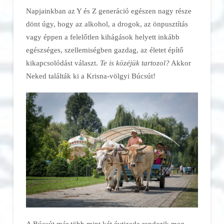
Napjainkban az Y és Z generáció egészen nagy része
dönt úgy, hogy az alkohol, a drogok, az önpusztítás
vagy éppen a felelőtlen kihágások helyett inkább
egészséges, szellemiségben gazdag, az életet építő
kikapcsolódást választ.
Te is közéjük tartozol?
Akkor
Neked találták ki a Krisna-völgyi Búcsút!
A Búcsút már több mint két évtizede rendezik meg