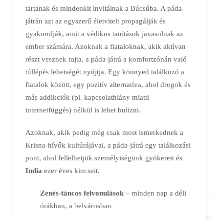
tartanak és mindenkit invitálnak a Búcsúba. A páda-
játrán azt az egyszerű életvitelt propagálják és
gyakorolják, amit a védikus tanítások javasolnak az
ember számára. Azoknak a fiataloknak, akik aktívan
részt vesznek rajta, a páda-játrá a komfortzónán való
túllépés lehetségét nyújtja. Egy könnyed találkozó a
fiatalok között, egy pozitív alternatíva, ahol drogok és
más addikciók (pl. kapcsolathiány miatti
internetfüggés) nélkül is lehet bulizni.
Azoknak, akik pedig még csak most ismerkednek a
Krisna-hívők kultúrájával, a páda-játrá egy találkozási
pont, ahol fellelhetjük személyiségünk gyökereit és
India
ezer éves kincseit.
Zenés-táncos felvonulások
– minden nap a déli
órákban, a belvárosban