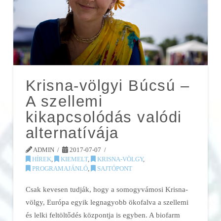
Krisna-völgyi Búcsú –
A szellemi
kikapcsolódás valódi
alternatívája
ADMIN
2017-07-07
HÍREK
,
KIEMELT
,
KRISNA-VÖLGY
,
PROGRAMAJÁNLÓ
,
SAJTÓPONT
Csak kevesen tudják, hogy a somogyvámosi Krisna-
völgy, Európa egyik legnagyobb ökofalva a szellemi
és lelki feltöltődés központja is egyben. A biofarm