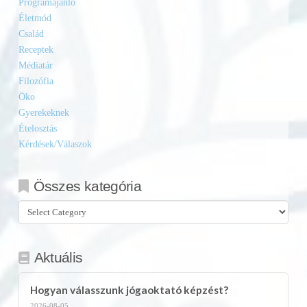
Programajánló
Életmód
Család
Receptek
Médiatár
Filozófia
Öko
Gyerekeknek
Ételosztás
Kérdések/Válaszok
Összes kategória
Összes
kategória
Aktuális
Hogyan válasszunk jógaoktató képzést?
2026-08-05