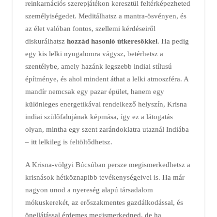
reinkarnációs szerepjátékon keresztül feltérképezheted
személyiségedet. Meditálhatsz a mantra-ösvényen, és
az élet valóban fontos, szellemi kérdéseiről
diskurálhatsz
hozzád hasonló útkeresőkkel
. Ha pedig
egy kis lelki nyugalomra vágysz, betérhetsz a
szentélybe, amely hazánk legszebb indiai stílusú
építménye, és ahol mindent áthat a lelki atmoszféra. A
mandír nemcsak egy pazar épület, hanem egy
különleges energetikával rendelkező helyszín, Krisna
indiai szülőfalujának képmása, így ez a látogatás
olyan, mintha egy szent zarándoklatra utaznál Indiába
– itt lelkileg is feltöltődhetsz.
A Krisna-völgyi Búcsúban persze megismerkedhetsz a
krisnások hétköznapibb tevékenységeivel is. Ha már
nagyon unod a nyereség alapú társadalom
mókuskerekét, az erőszakmentes gazdálkodással, és
önellátással érdemes megismerkedned, de ha