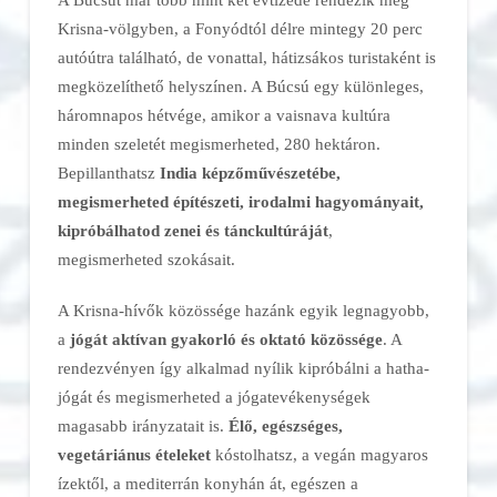
Krisna-völgyben, a Fonyódtól délre mintegy 20 perc
autóútra található, de vonattal, hátizsákos turistaként is
megközelíthető helyszínen. A Búcsú egy különleges,
háromnapos hétvége, amikor a vaisnava kultúra
minden szeletét megismerheted, 280 hektáron.
Bepillanthatsz
India képzőművészetébe,
megismerheted építészeti, irodalmi hagyományait,
kipróbálhatod zenei és tánckultúráját
,
megismerheted szokásait.
A Krisna-hívők közössége hazánk egyik legnagyobb,
a
jógát aktívan gyakorló és oktató közössége
. A
rendezvényen így alkalmad nyílik kipróbálni a hatha-
jógát és megismerheted a jógatevékenységek
magasabb irányzatait is.
Élő, egészséges,
vegetáriánus ételeket
kóstolhatsz, a vegán magyaros
ízektől, a mediterrán konyhán át, egészen a