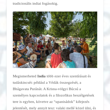
tradicionális indiai fogásokig.
Megismerheted
India
több ezer éves szentírásait és
tudáskincsét: például a Védák összegzését, a
Bhágavata Puránát. A Krisna-völgyi Búcsú a
személyes kapcsolatok és a filozofikus beszélgetések
tere is egyben, követve az “upanisádok” kifejezés
jelentését, mely annyit tesz: valaki mellé közel ülni, és