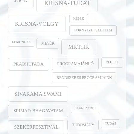
JÓGA
KRISNA-TUDAT
KÉPEK
KRISNA-VÖLGY
KÖRNYEZETVÉDELEM
LEMONDÁS
MESÉK
MKTHK
RECEPT
PROGRAMAJÁNLÓ
PRABHUPADA
RENDSZERES PROGRAMJAINK
SIVARAMA SWAMI
SZANSZKRIT
SRIMAD-BHAGAVATAM
TUDÁS
TUDOMÁNY
SZEKÉRFESZTIVÁL