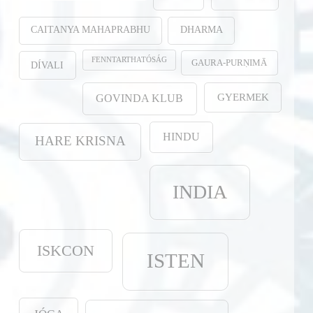
CAITANYA MAHAPRABHU
DHARMA
FENNTARTHATÓSÁG
GAURA-PURṆIMĀ
DÍVALI
GYERMEK
GOVINDA KLUB
HINDU
HARE KRISNA
INDIA
ISKCON
ISTEN