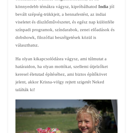
könnyedebb témákra vágysz, kipróbálhatod
India
jól
bevált szépség-trükkjeit, a hennafestést, az indiai
viseletet és díszítőművészetet, és egész nap különféle
színpadi programok, színdarabok, zenei előadások és
dobshowk, filozófiai beszélgetések közül is
választhatsz.
Ha olyan kikapcsolódásra vágysz, ami túlmutat a
határaidon, ha olyan mottókat, szellemi útjelzőket
keresel életutad építéséhez, ami biztos építőkövet
jelent, akkor Krisna-völgy rejtett szigetét Neked
találták ki!